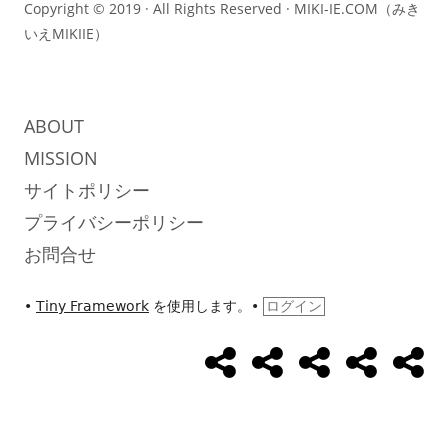
テ
Copyright © 2019 · All Rights Reserved ·
MIKI-IE.COM（みき
いえMIKIIE）
ン
ツ
ABOUT
MISSION
サイトポリシー
プライバシーポリシー
お問合せ
•
Tiny Framework
を使用します。
•
ログイン
め
め
め
UseCase
Abo
ソ
ざ
ざ
ざ
ま
ま
ま
ー
し
し
し
シ
じ
じ
じ
ゃ
ゃ
ゃ
ャ
ん
ん
ん