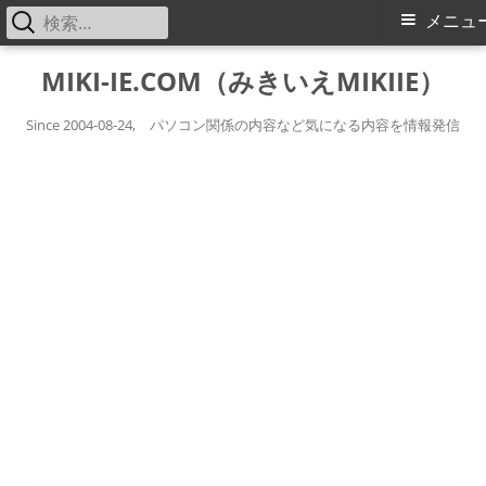
検
メ
メニュ
索:
イ
コ
MIKI-IE.COM（みきいえMIKIIE）
ン
ン
テ
Since 2004-08-24, パソコン関係の内容など気になる内容を情報発信
メ
ン
ツ
ニ
へ
ス
ュ
キ
ー
ッ
プ