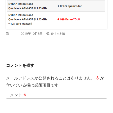
フ
公開日
2019年10月5日
644 × 540
ル
サ
イ
コメントを残す
ズ
メールアドレスが公開されることはありません。
※
が
付いている欄は必須項目です
コメント
※