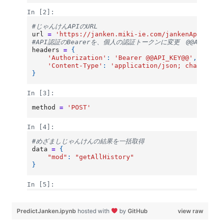
PredictJanken.ipynb
hosted with
by
GitHub
view raw