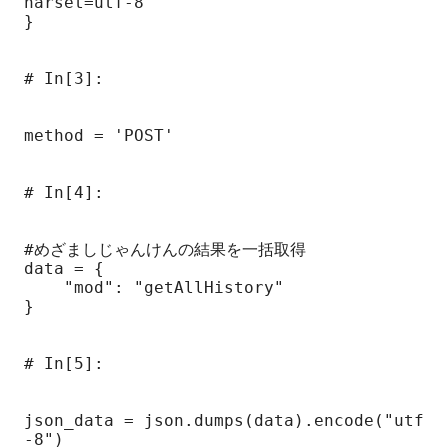
harset=utf-8'

}

# In[3]:

method = 'POST'

# In[4]:

#めざましじゃんけんの結果を一括取得

data = {

    "mod": "getAllHistory"

}

# In[5]:

json_data = json.dumps(data).encode("utf
-8")
