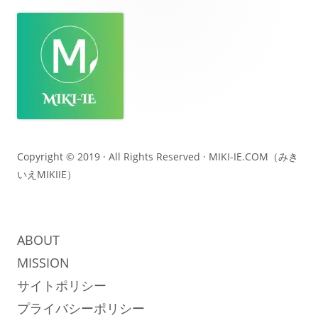
フ
ッ
タ
ー・
コ
ン
テ
Copyright © 2019 · All Rights Reserved ·
MIKI-IE.COM（みき
いえMIKIIE）
ン
ツ
ABOUT
MISSION
サイトポリシー
プライバシーポリシー