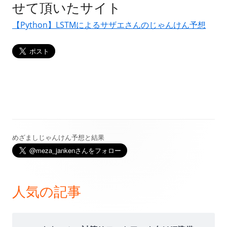
せて頂いたサイト
【Python】LSTMによるサザエさんのじゃんけん予想
めざましじゃんけん予想と結果
メ
イ
ン
人気の記事
サ