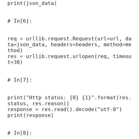
print(json_data)

# In[6]:

req = urllib.request.Request(url=url, da
ta=json_data, headers=headers, method=me
thod)

res = urllib.request.urlopen(req, timeou
t=30)

# In[7]:

print("Http status: {0} {1}".format(res.
status, res.reason))

response = res.read().decode("utf-8")

print(response)

# In[8]:
