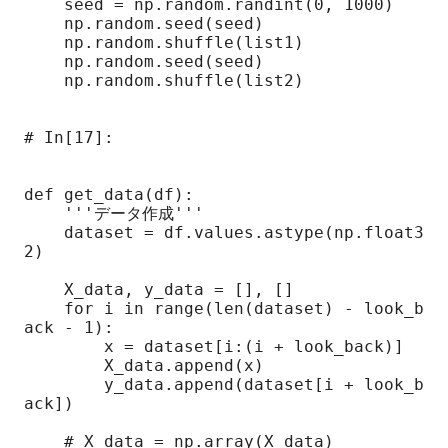
    seed = np.random.randint(0, 1000)

    np.random.seed(seed)

    np.random.shuffle(list1)

    np.random.seed(seed)

    np.random.shuffle(list2)

# In[17]:

def get_data(df):

    '''データ作成'''

    dataset = df.values.astype(np.float3
2)

    X_data, y_data = [], []

    for i in range(len(dataset) - look_b
ack - 1):

        x = dataset[i:(i + look_back)]

        X_data.append(x)

        y_data.append(dataset[i + look_b
ack])

    # X_data = np.array(X_data)
