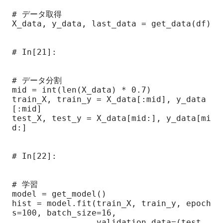
# データ取得

X_data, y_data, last_data = get_data(df)

# In[21]:

# データ分割

mid = int(len(X_data) * 0.7)

train_X, train_y = X_data[:mid], y_data
[:mid]

test_X, test_y = X_data[mid:], y_data[mi
d:]

# In[22]:

# 学習

model = get_model()

hist = model.fit(train_X, train_y, epoch
s=100, batch_size=16,

                 validation_data=(test_