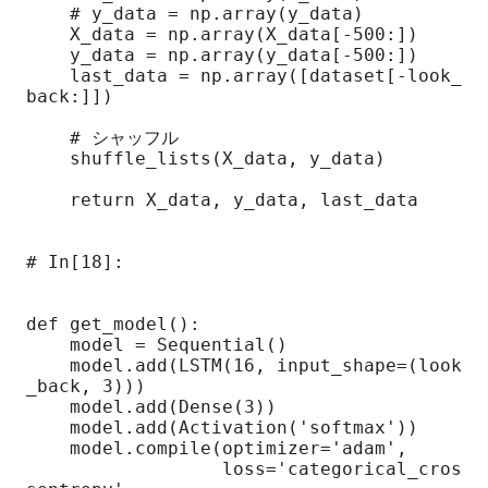
    # y_data = np.array(y_data)

    X_data = np.array(X_data[-500:])

    y_data = np.array(y_data[-500:])

    last_data = np.array([dataset[-look_
back:]])

    # シャッフル

    shuffle_lists(X_data, y_data)

    return X_data, y_data, last_data

# In[18]:

def get_model():

    model = Sequential()

    model.add(LSTM(16, input_shape=(look
_back, 3)))

    model.add(Dense(3))

    model.add(Activation('softmax'))

    model.compile(optimizer='adam',

                  loss='categorical_cros