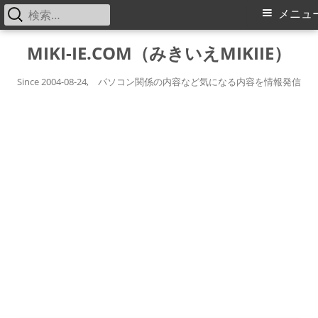
検
メ
メニュ
索:
イ
コ
MIKI-IE.COM（みきいえMIKIIE）
ン
ン
テ
Since 2004-08-24, パソコン関係の内容など気になる内容を情報発信
メ
ン
ツ
ニ
へ
ス
ュ
キ
ー
ッ
プ