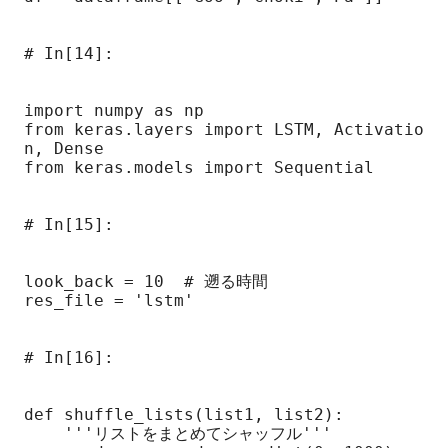
# In[14]:

import numpy as np

from keras.layers import LSTM, Activatio
n, Dense

from keras.models import Sequential

# In[15]:

look_back = 10  # 遡る時間

res_file = 'lstm'

# In[16]:

def shuffle_lists(list1, list2):

    '''リストをまとめてシャッフル'''
