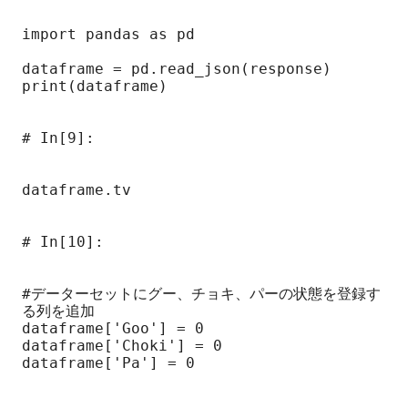
import pandas as pd

dataframe = pd.read_json(response)

print(dataframe)

# In[9]:

dataframe.tv

# In[10]:

#データーセットにグー、チョキ、パーの状態を登録す
る列を追加

dataframe['Goo'] = 0

dataframe['Choki'] = 0

dataframe['Pa'] = 0
