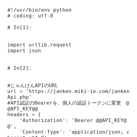
#!/usr/bin/env python

# coding: utf-8

# In[1]:

import urllib.request

import json

# In[2]:

#じゃんけんAPIのURL

url = 'https://janken.miki-ie.com/janken
Api.php'

#API認証のBearerを、個人の認証トークンに変更　@
@API_KEY@@

headers = {

    'Authorization': 'Bearer @@API_KEY@
@',

    'Content-Type': 'application/json; c