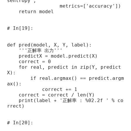
sentropy',

                  metrics=['accuracy'])

    return model

# In[19]:

def pred(model, X, Y, label):

    '''正解率 出力'''

    predictX = model.predict(X)

    correct = 0

    for real, predict in zip(Y, predict
X):

        if real.argmax() == predict.argm
ax():

            correct += 1

    correct = correct / len(Y)

    print(label + '正解率 : %02.2f ' % co
rrect)

# In[20]:
