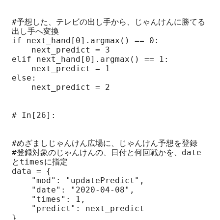
#予想した、テレビの出し手から、じゃんけんに勝てる
出し手へ変換

if next_hand[0].argmax() == 0:

    next_predict = 3

elif next_hand[0].argmax() == 1:

    next_predict = 1

else:

    next_predict = 2

# In[26]:

#めざましじゃんけん広場に、じゃんけん予想を登録

#登録対象のじゃんけんの、日付と何回戦かを、date
とtimesに指定

data = {

    "mod": "updatePredict",

    "date": "2020-04-08",

    "times": 1,

    "predict": next_predict

}
