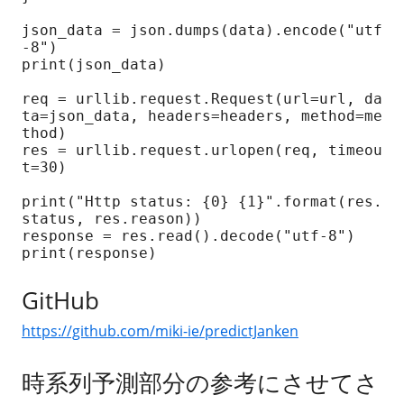
json_data = json.dumps(data).encode("utf
-8")

print(json_data)

req = urllib.request.Request(url=url, da
ta=json_data, headers=headers, method=me
thod)

res = urllib.request.urlopen(req, timeou
t=30)

print("Http status: {0} {1}".format(res.
status, res.reason))

response = res.read().decode("utf-8")

GitHub
https://github.com/miki-ie/predictJanken
時系列予測部分の参考にさせてさ