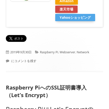
Amazon
楽天市場
Yahooショッピング
公
カ
2019年9月30日
Raspberry Pi
,
Webserver
,
Network
開
Raspberry Pi で仮想ホストWEBサーバー
テ
にコメントを残す
日
ゴ
リ
Raspberry PiへのSSL証明書導入
ー
（Let’s Encrypt）