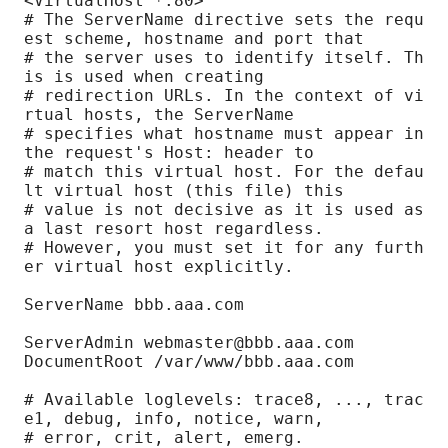
<VirtualHost *:80>

# The ServerName directive sets the requ
est scheme, hostname and port that

# the server uses to identify itself. Th
is is used when creating

# redirection URLs. In the context of vi
rtual hosts, the ServerName

# specifies what hostname must appear in 
the request's Host: header to

# match this virtual host. For the defau
lt virtual host (this file) this

# value is not decisive as it is used as 
a last resort host regardless.

# However, you must set it for any furth
er virtual host explicitly.

ServerName bbb.aaa.com

ServerAdmin webmaster@bbb.aaa.com

DocumentRoot /var/www/bbb.aaa.com

# Available loglevels: trace8, ..., trac
e1, debug, info, notice, warn,

# error, crit, alert, emerg.
