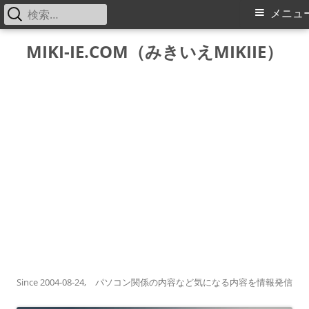
検
メ
メニュ
索:
イ
コ
MIKI-IE.COM（みきいえMIKIIE）
ン
ン
テ
メ
ン
ツ
ニ
へ
ス
ュ
キ
ー
ッ
プ
Since 2004-08-24, パソコン関係の内容など気になる内容を情報発信