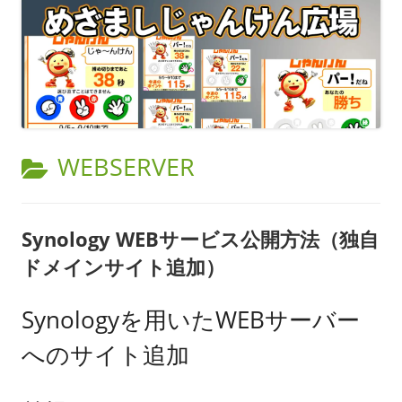
カ
WEBSERVER
テ
ゴ
Synology WEBサービス公開方法（独自
リ
ドメインサイト追加）
ー:
Synologyを用いたWEBサーバー
へのサイト追加