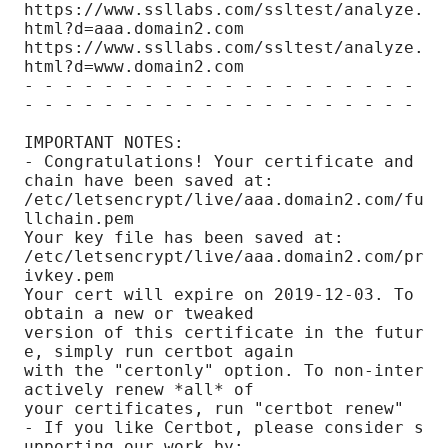
https://www.ssllabs.com/ssltest/analyze.
html?d=aaa.domain2.com

https://www.ssllabs.com/ssltest/analyze.
html?d=www.domain2.com

- - - - - - - - - - - - - - - - - - - - 
- - - - - - - - - - - - - - - - - - - -

IMPORTANT NOTES:

- Congratulations! Your certificate and 
chain have been saved at:

/etc/letsencrypt/live/aaa.domain2.com/fu
llchain.pem

Your key file has been saved at:

/etc/letsencrypt/live/aaa.domain2.com/pr
ivkey.pem

Your cert will expire on 2019-12-03. To 
obtain a new or tweaked

version of this certificate in the futur
e, simply run certbot again

with the "certonly" option. To non-inter
actively renew *all* of

your certificates, run "certbot renew"

- If you like Certbot, please consider s
upporting our work by:
