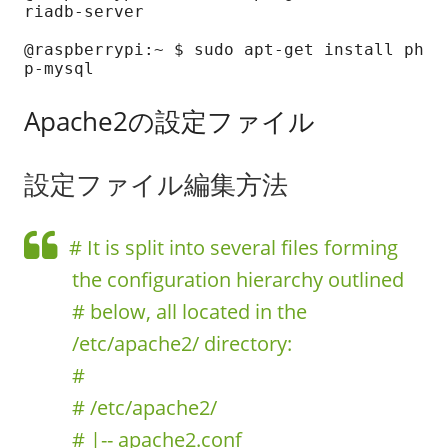
riadb-server

@raspberrypi:~ $ sudo apt-get install ph
p-mysql
Apache2の設定ファイル
設定ファイル編集方法
# It is split into several files forming
the configuration hierarchy outlined
# below, all located in the
/etc/apache2/ directory:
#
# /etc/apache2/
# |-- apache2.conf