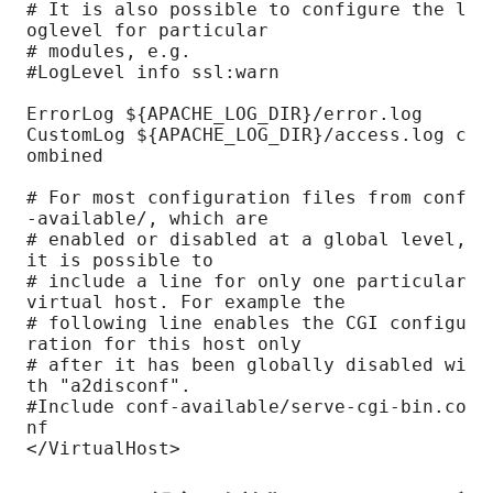
# It is also possible to configure the l
oglevel for particular

# modules, e.g.

#LogLevel info ssl:warn

ErrorLog ${APACHE_LOG_DIR}/error.log

CustomLog ${APACHE_LOG_DIR}/access.log c
ombined

# For most configuration files from conf
-available/, which are

# enabled or disabled at a global level, 
it is possible to

# include a line for only one particular 
virtual host. For example the

# following line enables the CGI configu
ration for this host only

# after it has been globally disabled wi
th "a2disconf".

#Include conf-available/serve-cgi-bin.co
nf

</VirtualHost>