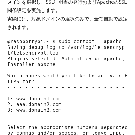
メインを選択し、SSL証明書の発行およびApacheのSSL
関係設定を実施します。
実際には、対象ドメインの選択のみで、全て自動で設定
されます。
@raspberrypi:~ $ sudo certbot --apache

Saving debug log to /var/log/letsencryp
t/letsencrypt.log

Plugins selected: Authenticator apache, 
Installer apache

Which names would you like to activate H
TTPS for?

- - - - - - - - - - - - - - - - - - - - 
- - - - - - - - - - - - - - - - - - - -

1: www.domain1.com

2: aaa.domain2.com

3: www.domain2.com

- - - - - - - - - - - - - - - - - - - - 
- - - - - - - - - - - - - - - - - - - -

Select the appropriate numbers separated 
by commas and/or spaces, or leave input
