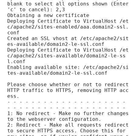
blank to select all options shown (Enter 
'c' to cancel): 2,3

Obtaining a new certificate

Deploying Certificate to VirtualHost /et
c/apache2/sites-enabled/aaa.domain2-ssl.
conf

Created an SSL vhost at /etc/apache2/sit
es-available/domain2-le-ssl.conf

Deploying Certificate to VirtualHost /et
c/apache2/sites-available/domain2-le-ss
l.conf

Enabling available site: /etc/apache2/si
tes-available/domain2-le-ssl.conf

Please choose whether or not to redirect 
HTTP traffic to HTTPS, removing HTTP acc
ess.

- - - - - - - - - - - - - - - - - - - - 
- - - - - - - - - - - - - - - - - - - -

1: No redirect - Make no further changes 
to the webserver configuration.

2: Redirect - Make all requests redirect 
to secure HTTPS access. Choose this for
