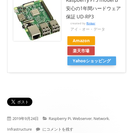
Raspberry Pi 3 model B
安心の1年間ハードウェア
保証 UD-RP3
created by
Rinker
アイ・オー・データ
Amazon
楽天市場
Yahooショッピング
公
カ
2019年9月24日
Raspberry Pi
,
Webserver
,
Network
,
開
Raspberry PiへのSSL証明書導入（Let’s Encrypt）
テ
Infrastructure
にコメントを残す