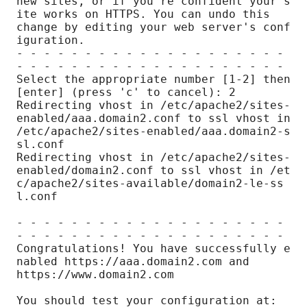
new sites, or if you're confident your s
ite works on HTTPS. You can undo this

change by editing your web server's conf
iguration.

- - - - - - - - - - - - - - - - - - - - 
- - - - - - - - - - - - - - - - - - - -

Select the appropriate number [1-2] then 
[enter] (press 'c' to cancel): 2

Redirecting vhost in /etc/apache2/sites-
enabled/aaa.domain2.conf to ssl vhost in 
/etc/apache2/sites-enabled/aaa.domain2-s
sl.conf

Redirecting vhost in /etc/apache2/sites-
enabled/domain2.conf to ssl vhost in /et
c/apache2/sites-available/domain2-le-ss
l.conf

- - - - - - - - - - - - - - - - - - - - 
- - - - - - - - - - - - - - - - - - - -

Congratulations! You have successfully e
nabled https://aaa.domain2.com and

https://www.domain2.com

You should test your configuration at:
