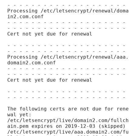
- - - - - - - - - - - - - - - - - - - -

Processing /etc/letsencrypt/renewal/doma
in2.com.conf

- - - - - - - - - - - - - - - - - - - - 
- - - - - - - - - - - - - - - - - - - -

Cert not yet due for renewal

- - - - - - - - - - - - - - - - - - - - 
- - - - - - - - - - - - - - - - - - - -

Processing /etc/letsencrypt/renewal/aaa.
domain2.com.conf

- - - - - - - - - - - - - - - - - - - - 
- - - - - - - - - - - - - - - - - - - -

Cert not yet due for renewal

- - - - - - - - - - - - - - - - - - - - 
- - - - - - - - - - - - - - - - - - - -

The following certs are not due for rene
wal yet:

/etc/letsencrypt/live/domain2.com/fullch
ain.pem expires on 2019-12-03 (skipped)

/etc/letsencrypt/live/aaa.domain2.com/fu