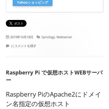
Yahooショッピング
公
カ
2019年10月18日
Synology
,
Webserver
開
Synology WEBサービス公開方法（独自ドメインサイト追加）
テ
にコメントを残す
日
ゴ
リ
Raspberry Pi で仮想ホストWEBサーバ
ー
ー
Raspberry PiのApache2にドメイ
ン名指定の仮想ホスト