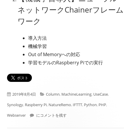
ネットワークChainerフレーム
ワーク
導入方法
機械学習
Out of Memoryへの対応
学習モデルのRaspberry Piでの実行
公
カ
2019年8月4日
Column
,
MachineLearning
,
UseCase
,
開
テ
Synology
,
Raspberry Pi
,
NatureRemo
,
IFTTT
,
Python
,
PHP
,
日
フジテレビ｜めざましじゃんけん結果画像検出システム
ゴ
Webserver
にコメントを残す
リ