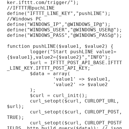
ker.ifttt.com/trigger/");

//IFTTT用puchLINE

define("IFTTT_LINE_KEY","pushLINE");

//Windows PC

define("WINDOWS_IP","@WINDOWS_IP@");

define("WINDOWS_USER","@WINDOWS_USER@");

define("WINDOWS_PASS","@WINDOWS_PASS@");

function pushLINE($value1, $value2) {

	logger("Start pushLINE value1=
{$value1},value2={$value2}","INFO");

	$url = IFTTT_POST_API_BASE.IFTTT
_LINE_KEY.IFTTT_POST_API_KEY;

	$data = array(

		'value1' => $value1,

		'value2' => $value2

	);

	$curl = curl_init();

	curl_setopt($curl, CURLOPT_URL, 
$url);

	curl_setopt($curl, CURLOPT_POST, 
TRUE);

	curl_setopt($curl, CURLOPT_POSTF
IELDS, http_build_query($data)); // json