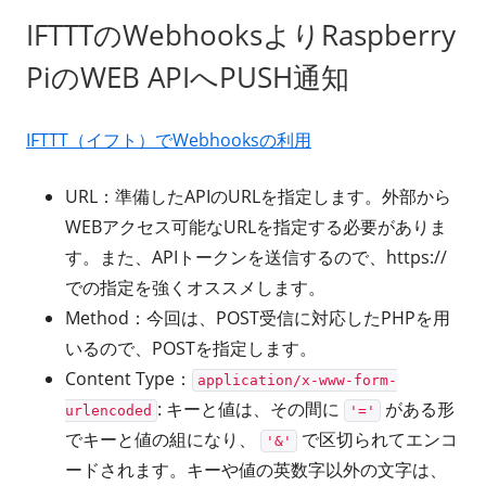
IFTTTのWebhooksよりRaspberry
PiのWEB APIへPUSH通知
IFTTT（イフト）でWebhooksの利用
URL：準備したAPIのURLを指定します。外部から
WEBアクセス可能なURLを指定する必要がありま
す。また、APIトークンを送信するので、https://
での指定を強くオススメします。
Method：今回は、POST受信に対応したPHPを用
いるので、POSTを指定します。
Content Type：
application/x-www-form-
: キーと値は、その間に
がある形
urlencoded
'='
でキーと値の組になり、
で区切られてエンコ
'&'
ードされます。キーや値の英数字以外の文字は、