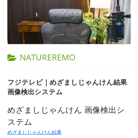
カ
NATUREREMO
テ
ゴ
フジテレビ｜めざましじゃんけん結果
リ
画像検出システム
ー:
めざましじゃんけん 画像検出シ
ステム
めざましじゃんけん結果