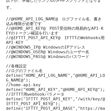
以下が、準備したサンプルのPHPスクリプトとなりま
す。
//@HOME_API_LOG_NAME@　ログファイル名、書き
込み権限が必要です

//@HOME_API_KEY@　POST受信時の簡易的なAPI-K
EYのトークン確認を行います

//@IFTTT_POST_API_KEY@　IFTTTのWebhooks用
API-KEY

//@WINDOWS_IP@ WindowsのIPアドレス

//@WINDOWS_USER@ Windowsのユーザー名

//@WINDOWS_PASS@ Windowsのパスワード

//各種設定

//ログのファイル名

define("HOME_API_LOG_NAME","@HOME_API_LO
G_NAME@");

//home-api-key

define("HOME_API_KEY","@HOME_API_KEY@");

//IFTTT用webhookパラメータ

define("IFTTT_POST_API_KEY","/with/key/@
IFTTT_POST_API_KEY@");

define("IFTTT_POST_API_BASE","https://ma