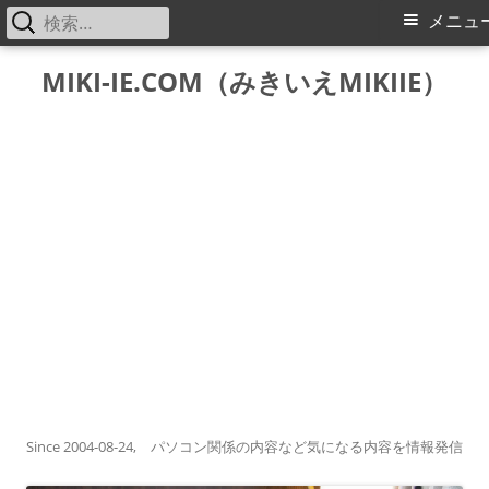
検
メ
メニュ
索:
イ
コ
MIKI-IE.COM（みきいえMIKIIE）
ン
ン
テ
メ
ン
ツ
ニ
へ
ス
ュ
キ
ー
ッ
プ
Since 2004-08-24, パソコン関係の内容など気になる内容を情報発信