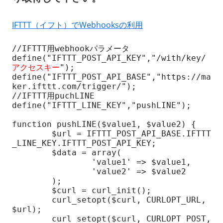
IFTTT（イフト）でWebhooksの利用
//IFTTT用webhookパラメータ

define("IFTTT_POST_API_KEY","/with/key/
アクセスキー
");

define("IFTTT_POST_API_BASE","https://ma
ker.ifttt.com/trigger/");

//IFTTT用puchLINE

define("IFTTT_LINE_KEY","pushLINE");

function pushLINE($value1, $value2) {

	$url = IFTTT_POST_API_BASE.IFTTT
_LINE_KEY.IFTTT_POST_API_KEY;

	$data = array(

		'value1' => $value1,

		'value2' => $value2

	);

	$curl = curl_init();

	curl_setopt($curl, CURLOPT_URL, 
$url);

	curl_setopt($curl, CURLOPT_POST, 