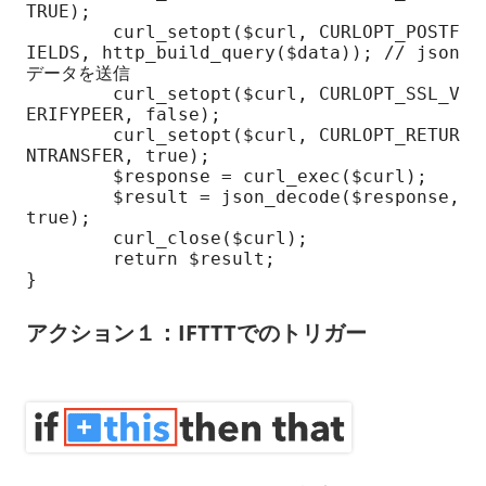
TRUE);

	curl_setopt($curl, CURLOPT_POSTF
IELDS, http_build_query($data)); // json
データを送信

	curl_setopt($curl, CURLOPT_SSL_V
ERIFYPEER, false);

	curl_setopt($curl, CURLOPT_RETUR
NTRANSFER, true);

	$response = curl_exec($curl);

	$result = json_decode($response, 
true);

	curl_close($curl);

	return $result;

アクション１：IFTTTでのトリガー