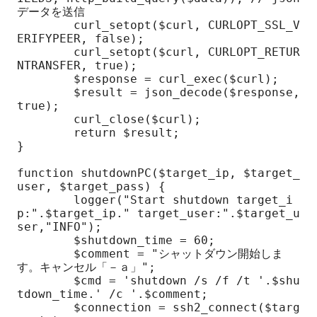
データを送信

	curl_setopt($curl, CURLOPT_SSL_V
ERIFYPEER, false);

	curl_setopt($curl, CURLOPT_RETUR
NTRANSFER, true);

	$response = curl_exec($curl);

	$result = json_decode($response, 
true);

	curl_close($curl);

	return $result;

}

function shutdownPC($target_ip, $target_
user, $target_pass) {

	logger("Start shutdown target_i
p:".$target_ip." target_user:".$target_u
ser,"INFO");

	$shutdown_time = 60;

	$comment = "シャットダウン開始しま
す。キャンセル「－ａ」";

	$cmd = 'shutdown /s /f /t '.$shu
tdown_time.' /c '.$comment;

	$connection = ssh2_connect($targ