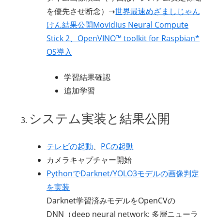
を優先させ断念）→
世界最速めざましじゃん
けん結果公開
Movidius Neural Compute
Stick 2、OpenVINO™ toolkit for Raspbian*
OS導入
学習結果確認
追加学習
システム実装と結果公開
テレビの起動
、
PCの起動
カメラキャプチャー開始
PythonでDarknet/YOLO3モデルの画像判定
を実装
Darknet学習済みモデルをOpenCVの
DNN（deep neural network: 多層ニューラ