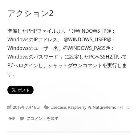
アクション2
準備したPHPファイルより「@WINDOWS_IP@：
WindowsのIPアドレス、 @WINDOWS_USER@：
Windowsのユーザー名、@WINDOWS_PASS@：
Windowsのパスワード 」に設定したPCへSSH2用いて
PCへログインし、シャットダウンコマンドを実行しま
す。
公
カ
2019年7月16日
UseCase
,
Raspberry Pi
,
NatureRemo
,
IFTTT
,
開
室温上昇でパソコンシャットダウンとLINE通知
テ
PHP
にコメントを残す
日
ゴ