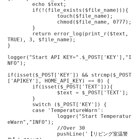
	echo $text;

	if(!(file_exists($file_name))){

		touch($file_name);

		chmod($file_name, 0777);

	}

	return error_log(print_r($text, 
TRUE), 3, $file_name);

}

logger("Start API KEY=".$_POST['KEY'],"I
NFO");

if(isset($_POST['KEY']) && strcmp($_POST
['APIKEY'], HOME_API_KEY) == 0) {

	if(isset($_POST['TEXT'])){

		$text = $_POST['TEXT'];

	}

	switch ($_POST['KEY']) {

	case 'TemperatureWarn':

		logger("Start Temperatur
eWarn","INFO");

		//Over 30

		pushLine('【リビング室温警