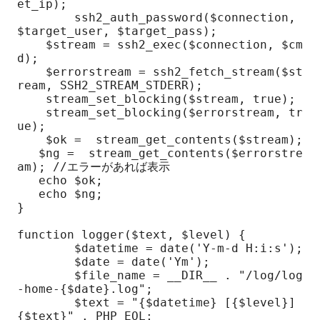
et_ip);

	ssh2_auth_password($connection, 
$target_user, $target_pass);

    $stream = ssh2_exec($connection, $cm
d);

    $errorstream = ssh2_fetch_stream($st
ream, SSH2_STREAM_STDERR);

    stream_set_blocking($stream, true);

    stream_set_blocking($errorstream, tr
ue);

    $ok =  stream_get_contents($stream);

   $ng =  stream_get_contents($errorstre
am); //エラーがあれば表示

   echo $ok;

   echo $ng;

}

function logger($text, $level) {

	$datetime = date('Y-m-d H:i:s');

	$date = date('Ym');

	$file_name = __DIR__ . "/log/log
-home-{$date}.log";

	$text = "{$datetime} [{$level}] 
{$text}" . PHP_EOL;
