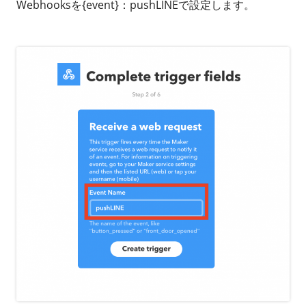
Webhooksを{event}：pushLINEで設定します。