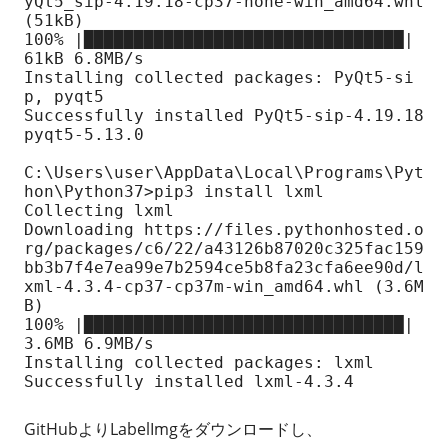
yQt5_sip-4.19.18-cp37-none-win_amd64.whl 
(51kB)

100% |████████████████████████████████| 
61kB 6.8MB/s

Installing collected packages: PyQt5-si
p, pyqt5

Successfully installed PyQt5-sip-4.19.18 
pyqt5-5.13.0

C:\Users\user\AppData\Local\Programs\Pyt
hon\Python37>pip3 install lxml

Collecting lxml

Downloading https://files.pythonhosted.o
rg/packages/c6/22/a43126b87020c325fac159
bb3b7f4e7ea99e7b2594ce5b8fa23cfa6ee90d/l
xml-4.3.4-cp37-cp37m-win_amd64.whl (3.6M
B)

100% |████████████████████████████████| 
3.6MB 6.9MB/s

Installing collected packages: lxml

Successfully installed lxml-4.3.4
GitHubよりLabelImgをダウンロードし、