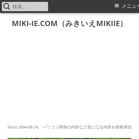
検
メ
メニュ
索:
イ
コ
MIKI-IE.COM（みきいえMIKIIE）
ン
ン
テ
メ
ン
ツ
ニ
へ
ス
ュ
キ
ー
ッ
プ
Since 2004-08-24, パソコン関係の内容など気になる内容を情報発信