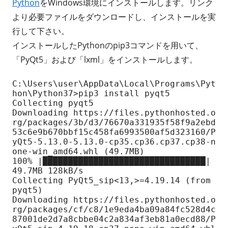
Python
をWindows環境にインストールします。リンク
より必要ファイルをダウンロードし、インストールを実
行して下さい。
インストールしたPythonのpip3コマンドを用いて、
「PyQt5」および「lxml」をインストールします。
C:\Users\user\AppData\Local\Programs\Pyt
hon\Python37>pip3 install pyqt5

Collecting pyqt5

Downloading https://files.pythonhosted.o
rg/packages/3b/d3/76670a331935f58f9a2ebd
53c6e9b670bbf15c458fa6993500af5d323160/P
yQt5-5.13.0-5.13.0-cp35.cp36.cp37.cp38-n
one-win_amd64.whl (49.7MB)

100% |████████████████████████████████| 
49.7MB 128kB/s

Collecting PyQt5_sip<13,>=4.19.14 (from 
pyqt5)

Downloading https://files.pythonhosted.o
rg/packages/cf/c8/1e9eda4ba09a84fc528d4c
87001de2d7a8cbbe04c2a834af3eb81a0ecd88/P