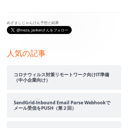
めざましじゃんけん予想と結果
メ
イ
ン
人気の記事
サ
イ
コロナウィルス対策リモートワーク向けIT準備
（中小企業向け）
ド
バ
SendGrid-Inbound Email Parse Webhookで
メール受信をPUSH（第２回）
ー