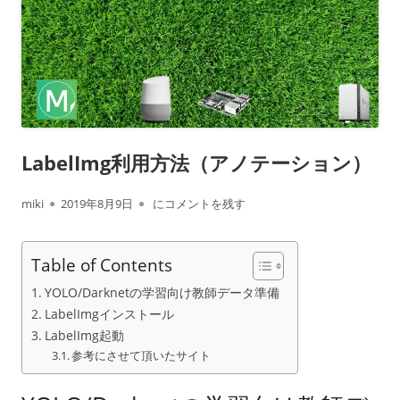
LabelImg利用方法（アノテーション）
作
公
LabelImg利用方法（アノテーション）
miki
2019年8月9日
にコメントを残す
成
開
Table of Contents
者
日
YOLO/Darknetの学習向け教師データ準備
LabelImgインストール
LabelImg起動
参考にさせて頂いたサイト