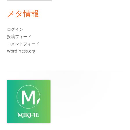
ー
カ
メタ情報
イ
ブ
ログイン
投稿フィード
コメントフィード
WordPress.org
フ
ッ
タ
ー・
コ
ン