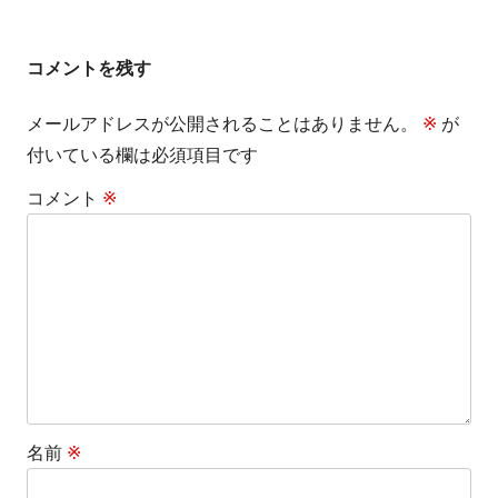
事:
事:
ナ
ビ
コメントを残す
ゲ
メールアドレスが公開されることはありません。
※
が
付いている欄は必須項目です
ー
コメント
※
シ
ョ
ン
名前
※