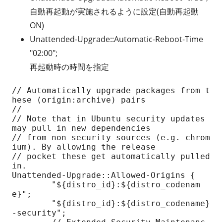
自動再起動が実施されるように設定(自動再起動
ON)
Unattended-Upgrade::Automatic-Reboot-Time
"02:00";
再起動時の時間を指定
// Automatically upgrade packages from t
hese (origin:archive) pairs

//

// Note that in Ubuntu security updates 
may pull in new dependencies

// from non-security sources (e.g. chrom
ium). By allowing the release

// pocket these get automatically pulled 
in.

Unattended-Upgrade::Allowed-Origins {

        "${distro_id}:${distro_codenam
e}";

        "${distro_id}:${distro_codename}
-security";
