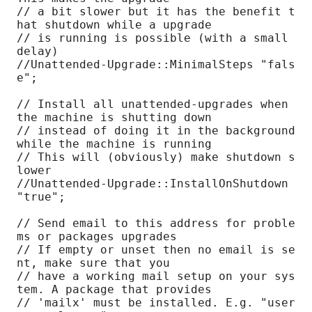
// a bit slower but it has the benefit t
hat shutdown while a upgrade

// is running is possible (with a small 
delay)

//Unattended-Upgrade::MinimalSteps "fals
e";

// Install all unattended-upgrades when 
the machine is shutting down

// instead of doing it in the background 
while the machine is running

// This will (obviously) make shutdown s
lower

//Unattended-Upgrade::InstallOnShutdown 
"true";

// Send email to this address for proble
ms or packages upgrades

// If empty or unset then no email is se
nt, make sure that you

// have a working mail setup on your sys
tem. A package that provides

// 'mailx' must be installed. E.g. "user