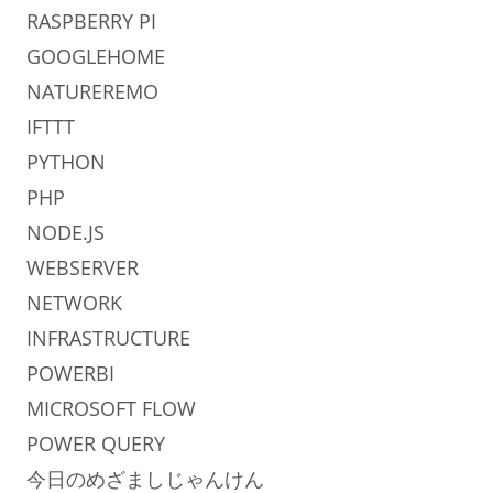
RASPBERRY PI
GOOGLEHOME
NATUREREMO
IFTTT
PYTHON
PHP
NODE.JS
WEBSERVER
NETWORK
INFRASTRUCTURE
POWERBI
MICROSOFT FLOW
POWER QUERY
今日のめざましじゃんけん