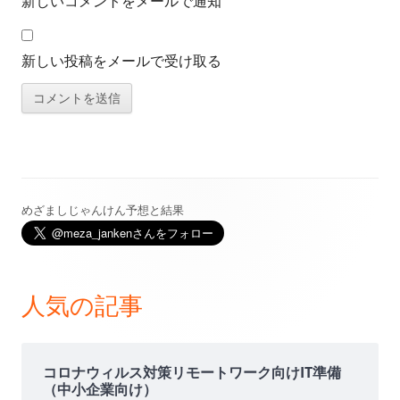
新しいコメントをメールで通知
新しい投稿をメールで受け取る
めざましじゃんけん予想と結果
メ
イ
ン
人気の記事
サ
イ
コロナウィルス対策リモートワーク向けIT準備
（中小企業向け）