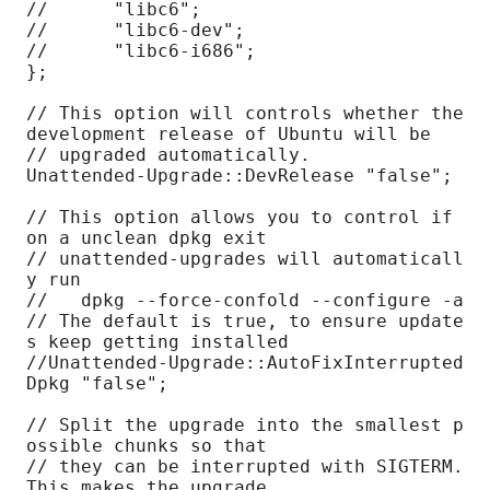
//      "libc6";

//      "libc6-dev";

//      "libc6-i686";

};

// This option will controls whether the 
development release of Ubuntu will be

// upgraded automatically.

Unattended-Upgrade::DevRelease "false";

// This option allows you to control if 
on a unclean dpkg exit

// unattended-upgrades will automaticall
y run

//   dpkg --force-confold --configure -a

// The default is true, to ensure update
s keep getting installed

//Unattended-Upgrade::AutoFixInterrupted
Dpkg "false";

// Split the upgrade into the smallest p
ossible chunks so that

// they can be interrupted with SIGTERM. 
This makes the upgrade
