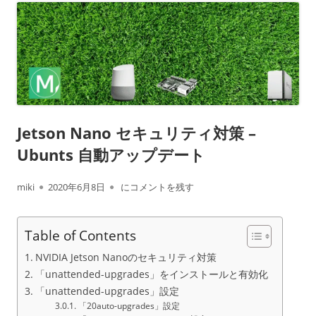
Jetson Nano セキュリティ対策 –
Ubunts 自動アップデート
作
公
Jetson Nano セキュリティ対策 – Ubunts 自
miki
2020年6月8日
にコメントを残す
成
開
Table of Contents
者
日
NVIDIA Jetson Nanoのセキュリティ対策
「unattended-upgrades」をインストールと有効化
「unattended-upgrades」設定
「20auto-upgrades」設定