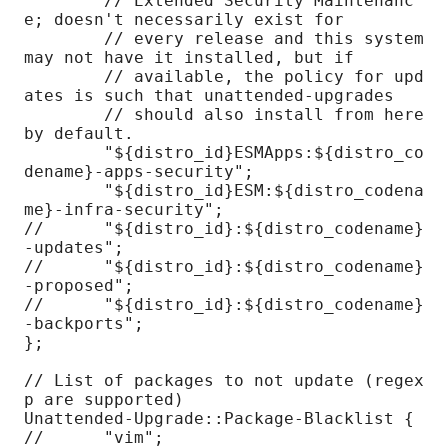
        // Extended Security Maintenanc
e; doesn't necessarily exist for

        // every release and this system 
may not have it installed, but if

        // available, the policy for upd
ates is such that unattended-upgrades

        // should also install from here 
by default.

        "${distro_id}ESMApps:${distro_co
dename}-apps-security";

        "${distro_id}ESM:${distro_codena
me}-infra-security";

//      "${distro_id}:${distro_codename}
-updates";

//      "${distro_id}:${distro_codename}
-proposed";

//      "${distro_id}:${distro_codename}
-backports";

};

// List of packages to not update (regex
p are supported)

Unattended-Upgrade::Package-Blacklist {

//      "vim";
