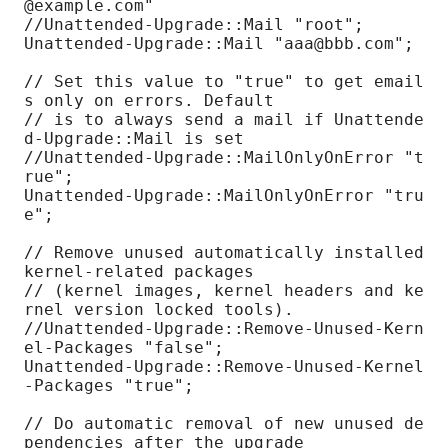
@example.com"

//Unattended-Upgrade::Mail "root";

Unattended-Upgrade::Mail "aaa@bbb.com";

// Set this value to "true" to get email
s only on errors. Default

// is to always send a mail if Unattende
d-Upgrade::Mail is set

//Unattended-Upgrade::MailOnlyOnError "t
rue";

Unattended-Upgrade::MailOnlyOnError "tru
e";

// Remove unused automatically installed 
kernel-related packages

// (kernel images, kernel headers and ke
rnel version locked tools).

//Unattended-Upgrade::Remove-Unused-Kern
el-Packages "false";

Unattended-Upgrade::Remove-Unused-Kernel
-Packages "true";

// Do automatic removal of new unused de
pendencies after the upgrade
