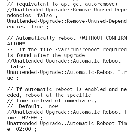
// (equivalent to apt-get autoremove)

//Unattended-Upgrade::Remove-Unused-Depe
ndencies "false";

Unattended-Upgrade::Remove-Unused-Depend
encies "true";

// Automatically reboot *WITHOUT CONFIRM
ATION*

//  if the file /var/run/reboot-required 
is found after the upgrade

//Unattended-Upgrade::Automatic-Reboot 
"false";

Unattended-Upgrade::Automatic-Reboot "tr
ue";

// If automatic reboot is enabled and ne
eded, reboot at the specific

// time instead of immediately

//  Default: "now"

//Unattended-Upgrade::Automatic-Reboot-T
ime "02:00";

Unattended-Upgrade::Automatic-Reboot-Tim
e "02:00";
