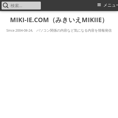
検
メ
メニュ
索:
イ
コ
MIKI-IE.COM（みきいえMIKIIE）
ン
ン
テ
Since 2004-08-24, パソコン関係の内容など気になる内容を情報発信
メ
ン
ツ
ニ
へ
ス
ュ
キ
ー
ッ
プ