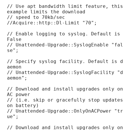
// Use apt bandwidth limit feature, this 
example limits the download

// speed to 70kb/sec

//Acquire::http::Dl-Limit "70";

// Enable logging to syslog. Default is 
False

// Unattended-Upgrade::SyslogEnable "fal
se";

// Specify syslog facility. Default is d
aemon

// Unattended-Upgrade::SyslogFacility "d
aemon";

// Download and install upgrades only on 
AC power

// (i.e. skip or gracefully stop updates 
on battery)

// Unattended-Upgrade::OnlyOnACPower "tr
ue";

// Download and install upgrades only on 