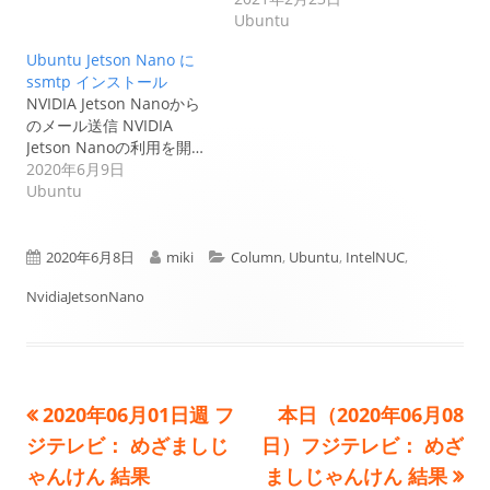
Ubuntu
Ubuntu Jetson Nano に
ssmtp インストール
NVIDIA Jetson Nanoから
のメール送信 NVIDIA
Jetson Nanoの利用を開…
2020年6月9日
Ubuntu
公
作
カ
2020年6月8日
miki
Column
,
Ubuntu
,
IntelNUC
,
開
成
テ
NvidiaJetsonNano
日
者
ゴ
リ
前
次
2020年06月01日週 フ
本日（2020年06月08
投
ー
の
の
ジテレビ： めざましじ
日）フジテレビ： めざ
稿
記
記
ゃんけん 結果
ましじゃんけん 結果