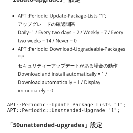
APT::Periodic::Update-Package-Lists "1";
アップグレードの確認間隔
Daily=1 / Every two days = 2 / Weekly = 7 / Every
two weeks = 14 / Never = 0
APT::Periodic::Download-Upgradeable-Packages
"1"
セキュリティーアップデートがある場合の動作
Download and install automatically = 1 /
Download automatically = 1 / Display
immediately = 0
APT::Periodic::Update-Package-Lists "1";

APT::Periodic::Unattended-Upgrade "1";
「50unattended-upgrades」設定