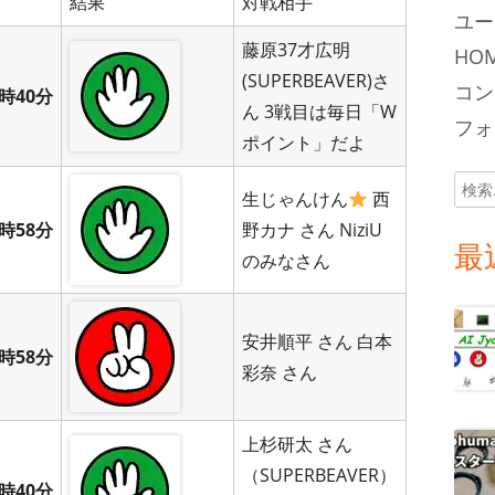
結果
対戦相手
ユー
藤原37才広明
HOM
(SUPERBEAVER)さ
コン
時40分
ん 3戦目は毎日「W
フォロ
ポイント」だよ
検
生じゃんけん
西
索:
時58分
野カナ さん NiziU
最
のみなさん
安井順平 さん 白本
時58分
彩奈 さん
上杉研太 さん
（SUPERBEAVER）
時40分