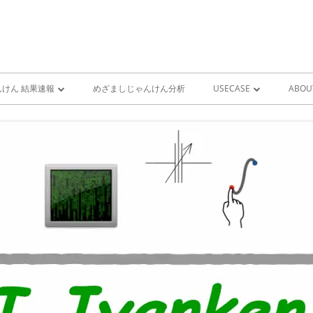
けん 結果速報
めざましじゃんけん分析
USECASE
ABOU
けん 予想 （ 人工知能・AI
めざましじゃんけん時系列
PRO
ユースケース一覧 V1
MIS
雨が降り出す前に通知①GOO
スピーカーとライン通知
GOOGLE HOME音声コ
ンをシャットダウンする
GOOGLE HOME音声コ
ンを起動する