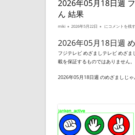
2026年05月18日
ん 結果
作
公
2026年05月18
miki
2026年5月22日
にコメントを残
成
開
者
日
2026年05月18日週
フジテレビ めざましテレビ めざ
載を保証するものではありません。
2026年05月18日週 のめざまし