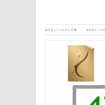
メ
めざましじゃんけん 広場
めざましじゃん
イ
めざましじゃん
じゃんけん ）
ン
メ
ニ
ュ
ー