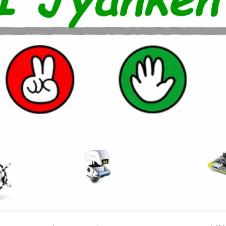
室温上昇（30℃）でLINE
室温上昇でパソコンシャッ
LINE通知
電車遅延情報をGOOGLE H
NOTIFIERでアナウンス
他の部屋に連絡-BY-GOOGL
NOTIFIER
YAHOO防災速報をライン通
HOME NOTIFIERでアナ
雨が降り出す前に通知②ピ
報
NATUREREMOAPIで蓄
度・照度履歴DB