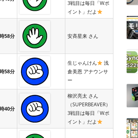
3戦目は毎日「Wポ
イント」だよ
時58分
安斉星来 さん
生じゃんけん
浅
時58分
倉美恩 アナウンサ
ー
柳沢亮太 さん
（SUPERBEAVER）
時40分
3戦目は毎日「Wポ
イント」だよ