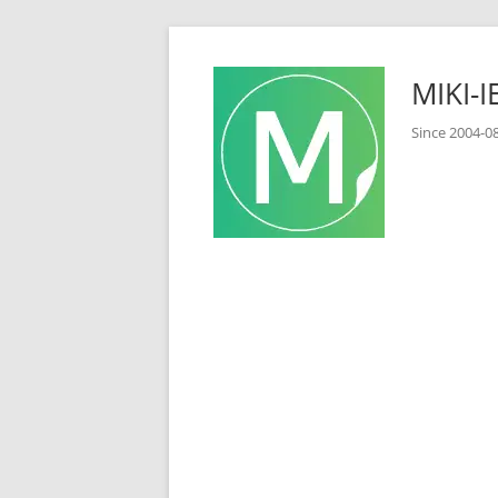
コ
ン
MIKI
テ
ン
Since 2
ツ
へ
ス
キ
ッ
プ