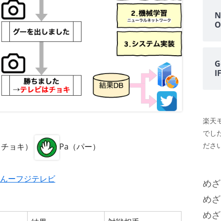
N
O
G
楽天
でし
ださい
i（チョキ）
Pa（パー）
んーフジテレビ
めざ
めざ
めざ