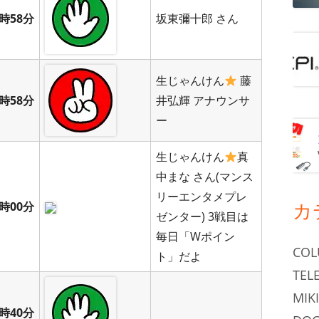
時58分
坂東彌十郎 さん
生じゃんけん
藤
時58分
井弘輝 アナウンサ
ー
生じゃんけん
真
中まな さん(マンス
リーエンタメプレ
カ
時00分
ゼンター) 3戦目は
毎日「Wポイン
CO
ト」だよ
TEL
MIKI
時40分