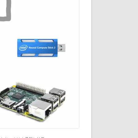
通知
トダウンと
OME
E-HOME-
知とGOOGLE
ウンス
ンポイント雨予
積する室温・湿