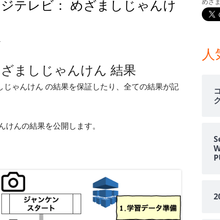
週 フジテレビ： めざましじゃんけ
めざ
メ
イ
日週 フジテレビ： めざましじゃんけん 結果
す
ン
人
 めざましじゃんけん 結果
サ
ましじゃんけん の結果を保証したり、全ての結果が記
イ
ド
じゃんけんの結果を公開します。
バ
S
ー