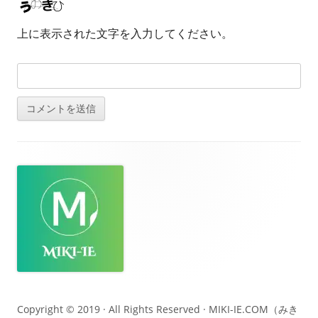
上に表示された文字を入力してください。
フ
ッ
タ
ー・
コ
ン
テ
Copyright © 2019 · All Rights Reserved ·
MIKI-IE.COM（みき