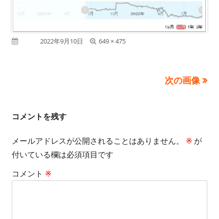
フ
公開日
2022年9月10日
649 × 475
ル
サ
次の画像
イ
ズ
コメントを残す
メールアドレスが公開されることはありません。
※
が
付いている欄は必須項目です
コメント
※