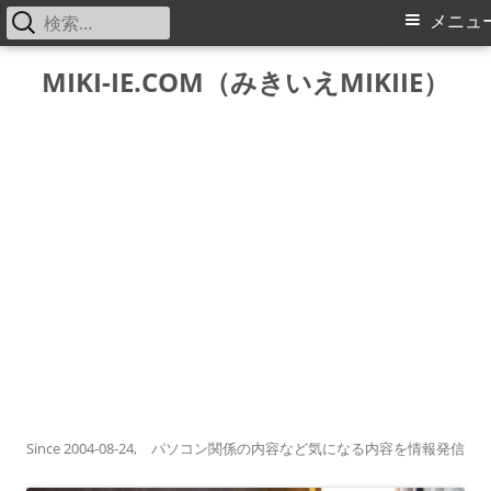
検
メ
メニュ
索:
イ
コ
MIKI-IE.COM（みきいえMIKIIE）
ン
ン
テ
メ
ン
ツ
ニ
へ
ス
ュ
キ
ー
ッ
プ
Since 2004-08-24, パソコン関係の内容など気になる内容を情報発信