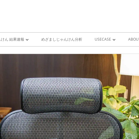
けん 結果速報
めざましじゃんけん分析
USECASE
ABOU
けん 予想 （ 人工知能・AI
めざましじゃんけん時系列
PRO
ユースケース一覧 V1
MIS
雨が降り出す前に通知①GOO
スピーカーとライン通知
GOOGLE HOME音声コ
ンをシャットダウンする
GOOGLE HOME音声コ
ンを起動する