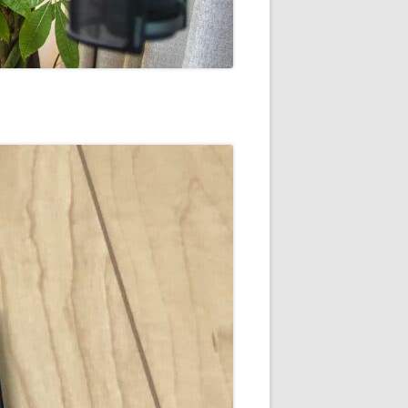
通知
トダウンと
OME
E-HOME-
知とGOOGLE
ウンス
ンポイント雨予
積する室温・湿