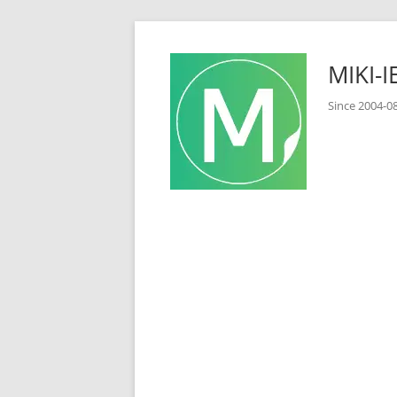
コ
ン
MIKI
テ
ン
Since 2
ツ
へ
ス
キ
ッ
プ