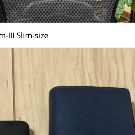
室温上昇（30℃）でLINE
室温上昇でパソコンシャッ
LINE通知
III Slim-size
電車遅延情報をGOOGLE H
NOTIFIERでアナウンス
他の部屋に連絡-BY-GOOGL
NOTIFIER
YAHOO防災速報をライン通
HOME NOTIFIERでアナ
雨が降り出す前に通知②ピ
報
NATUREREMOAPIで蓄
度・照度履歴DB