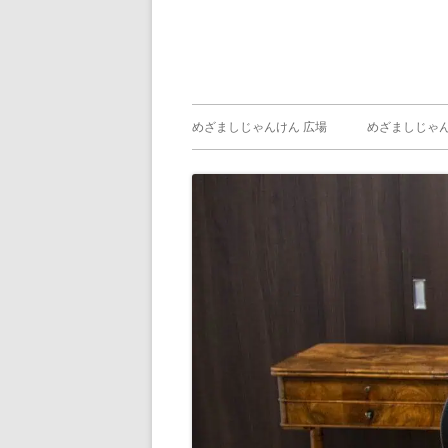
メ
めざましじゃんけん 広場
めざましじゃん
イ
めざましじゃん
じゃんけん ）
ン
メ
ニ
ュ
ー