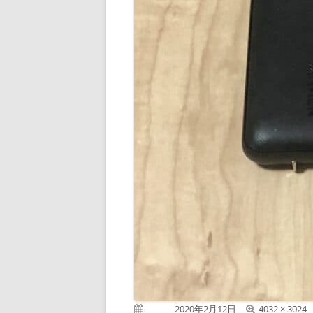
フ
公開日
2020年2月12日
4032 × 3024