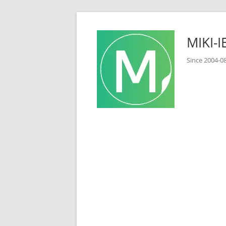
コ
ン
MIKI
テ
ン
Since 2
ツ
へ
ス
キ
ッ
プ