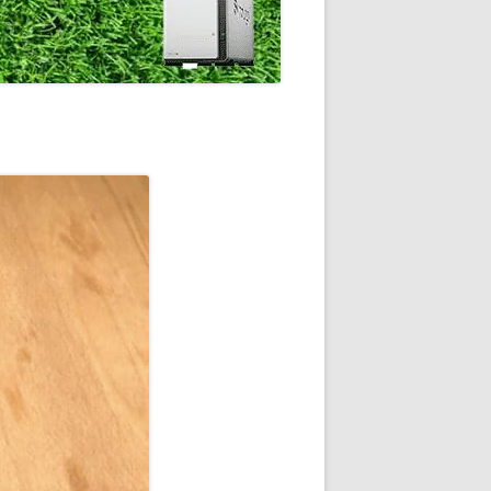
通知
トダウンと
OME
E-HOME-
知とGOOGLE
ウンス
ンポイント雨予
積する室温・湿