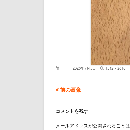
フ
公開日
2020年7月5日
1512 × 2016
ル
サ
イ
前の画像
ズ
コメントを残す
メールアドレスが公開されることは