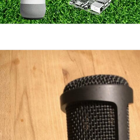
室温上昇（30℃）でLINE
室温上昇でパソコンシャッ
LINE通知
電車遅延情報をGOOGLE H
NOTIFIERでアナウンス
他の部屋に連絡-BY-GOOGL
NOTIFIER
YAHOO防災速報をライン通
HOME NOTIFIERでアナ
雨が降り出す前に通知②ピ
報
NATUREREMOAPIで蓄
度・照度履歴DB