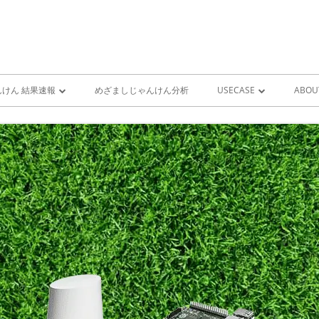
けん 結果速報
めざましじゃんけん分析
USECASE
ABOU
けん 予想 （ 人工知能・AI
めざましじゃんけん時系列
PRO
ユースケース一覧 V1
MIS
雨が降り出す前に通知①GOO
スピーカーとライン通知
GOOGLE HOME音声コ
ンをシャットダウンする
GOOGLE HOME音声コ
ンを起動する