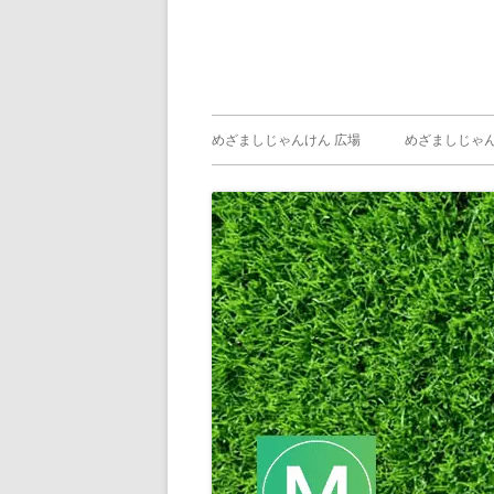
メ
めざましじゃんけん 広場
めざましじゃん
イ
めざましじゃん
じゃんけん ）
ン
メ
ニ
ュ
ー