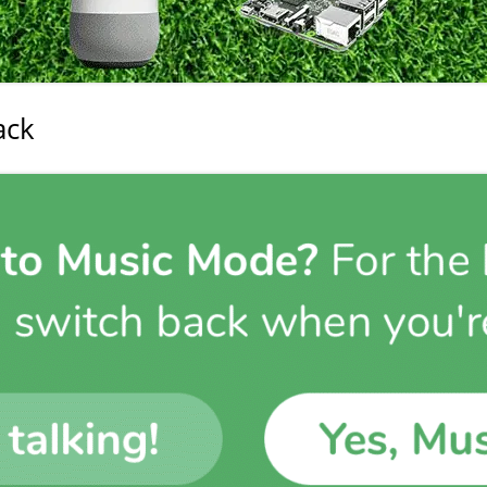
室温上昇（30℃）でLINE
室温上昇でパソコンシャッ
LINE通知
ack
電車遅延情報をGOOGLE H
NOTIFIERでアナウンス
他の部屋に連絡-BY-GOOGL
NOTIFIER
YAHOO防災速報をライン通
HOME NOTIFIERでアナ
雨が降り出す前に通知②ピ
報
NATUREREMOAPIで蓄
度・照度履歴DB