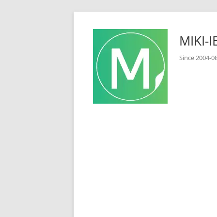
コ
ン
MIKI
テ
ン
Since 2
ツ
へ
ス
キ
ッ
プ