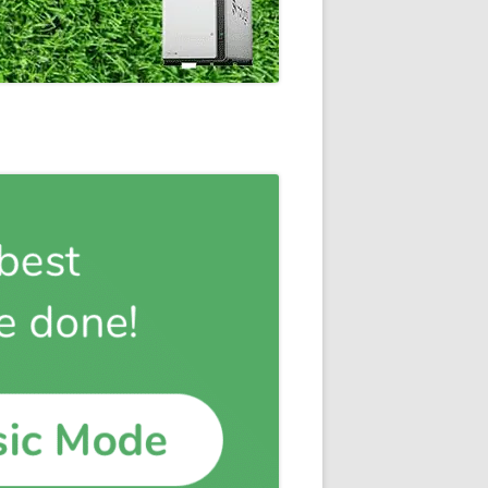
通知
トダウンと
OME
E-HOME-
知とGOOGLE
ウンス
ンポイント雨予
積する室温・湿