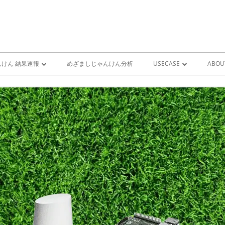
けん 結果速報
めざましじゃんけん分析
USECASE
ABOU
けん 予想 （ 人工知能・AI
めざましじゃんけん時系列
PRO
ユースケース一覧 V1
MIS
雨が降り出す前に通知①GOO
スピーカーとライン通知
GOOGLE HOME音声コ
ンをシャットダウンする
GOOGLE HOME音声コ
ンを起動する