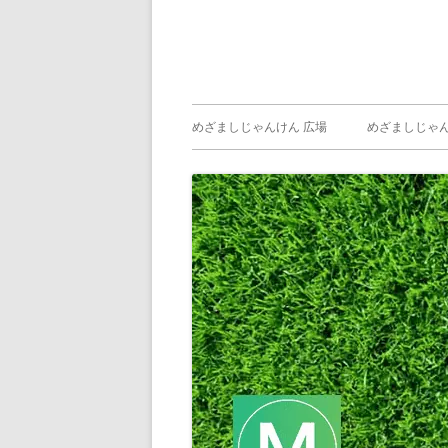
メ
めざましじゃんけん 広場
めざましじゃん
イ
めざましじゃん
じゃんけん ）
ン
メ
ニ
ュ
ー