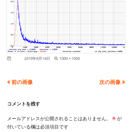
フ
公開日
2019年8月14日
1000 × 1000
ル
サ
前の画像
次の画像
イ
ズ
コメントを残す
メールアドレスが公開されることはありません。
※
が
付いている欄は必須項目です