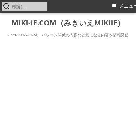
検
メ
メニュ
索:
イ
コ
MIKI-IE.COM（みきいえMIKIIE）
ン
ン
テ
Since 2004-08-24, パソコン関係の内容など気になる内容を情報発信
メ
ン
ツ
ニ
へ
ス
ュ
キ
ー
ッ
プ