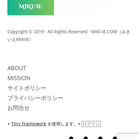
コ
ン
テ
Copyright © 2019 · All Rights Reserved ·
MIKI-IE.COM（みき
いえMIKIIE）
ン
ツ
ABOUT
MISSION
サイトポリシー
プライバシーポリシー
お問合せ
•
Tiny Framework
を使用します。
•
ログイン
め
め
め
UseCase
Abo