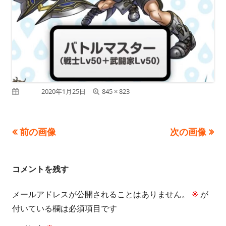
フ
公開日
2020年1月25日
845 × 823
ル
サ
前の画像
次の画像
イ
ズ
コメントを残す
メールアドレスが公開されることはありません。
※
が
付いている欄は必須項目です