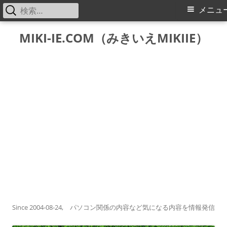
検
メ
メニュ
索:
イ
コ
MIKI-IE.COM（みきいえMIKIIE）
ン
ン
テ
メ
ン
ツ
ニ
へ
ス
ュ
キ
ー
ッ
プ
Since 2004-08-24, パソコン関係の内容など気になる内容を情報発信