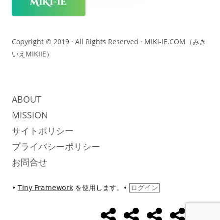
コ
ン
テ
Copyright © 2019 · All Rights Reserved ·
MIKI-IE.COM（みき
いえMIKIIE）
ン
ツ
ABOUT
MISSION
サイトポリシー
プライバシーポリシー
お問合せ
•
Tiny Framework
を使用します。
•
ログイン
め
め
め
UseCase
Abo
ソ
ざ
ざ
ざ