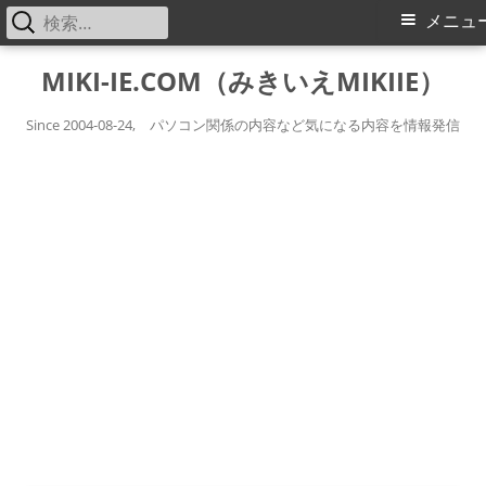
検
メ
メニュ
索:
イ
コ
MIKI-IE.COM（みきいえMIKIIE）
ン
ン
テ
Since 2004-08-24, パソコン関係の内容など気になる内容を情報発信
メ
ン
ツ
ニ
へ
ス
ュ
キ
ー
ッ
プ