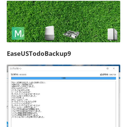
EaseUSTodoBackup9