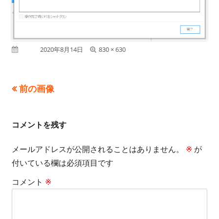
フ
公開日
2020年8月14日
830 × 630
ル
サ
前の画像
イ
ズ
コメントを残す
メールアドレスが公開されることはありません。
※
が
付いている欄は必須項目です
コメント
※