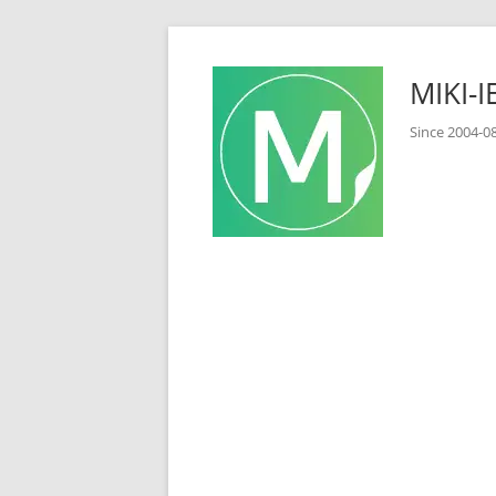
コ
ン
MIKI
テ
ン
Since 2
ツ
へ
ス
キ
ッ
プ