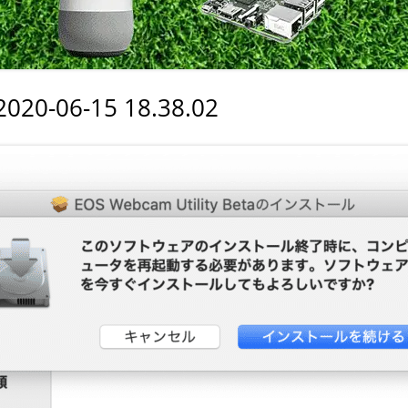
室温上昇（30℃）でLINE
室温上昇でパソコンシャッ
LINE通知
-06-15 18.38.02
電車遅延情報をGOOGLE H
NOTIFIERでアナウンス
他の部屋に連絡-BY-GOOGL
NOTIFIER
YAHOO防災速報をライン通
HOME NOTIFIERでアナ
雨が降り出す前に通知②ピ
報
NATUREREMOAPIで蓄
度・照度履歴DB