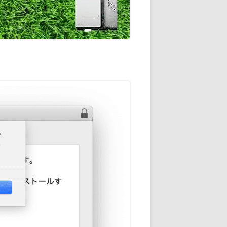
通知
トダウンと
OME
E-HOME-
知とGOOGLE
ウンス
ンポイント雨予
積する室温・湿