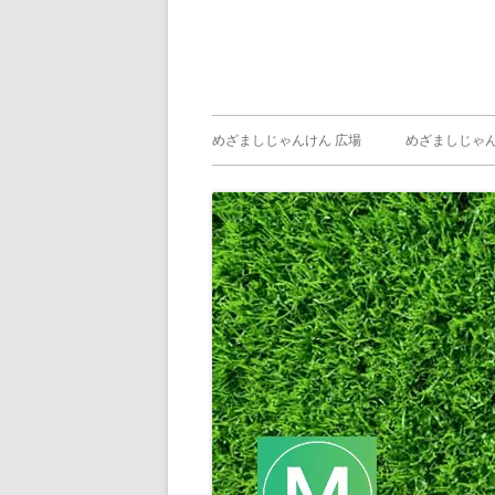
メ
めざましじゃんけん 広場
めざましじゃん
イ
めざましじゃん
じゃんけん ）
ン
メ
ニ
ュ
ー