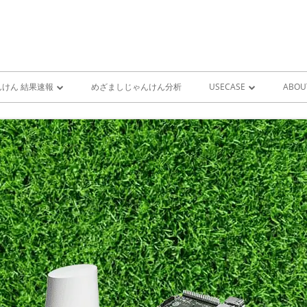
けん 結果速報
めざましじゃんけん分析
USECASE
ABOU
けん 予想 （ 人工知能・AI
めざましじゃんけん時系列
PRO
ユースケース一覧 V1
MIS
雨が降り出す前に通知①GOO
スピーカーとライン通知
GOOGLE HOME音声コ
ンをシャットダウンする
GOOGLE HOME音声コ
ンを起動する