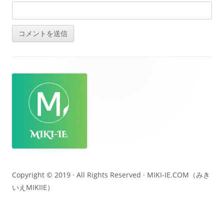
フ
ッ
タ
ー・
コ
ン
テ
Copyright © 2019 · All Rights Reserved ·
MIKI-IE.COM（みき
いえMIKIIE）
ン
ツ