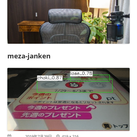
meza-janken
フ
公開日
2019年7月29日
419 × 216