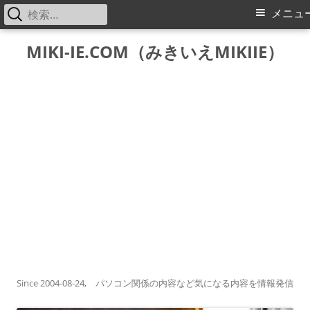
検
メ
メニュ
索:
イ
コ
MIKI-IE.COM（みきいえMIKIIE）
ン
ン
テ
メ
ン
ツ
ニ
へ
ス
ュ
キ
ー
ッ
プ
Since 2004-08-24, パソコン関係の内容など気になる内容を情報発信