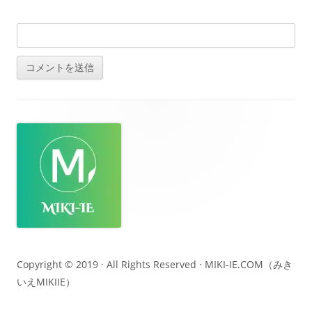
フ
ッ
タ
ー・
コ
ン
テ
Copyright © 2019 · All Rights Reserved ·
MIKI-IE.COM（みき
いえMIKIIE）
ン
ツ