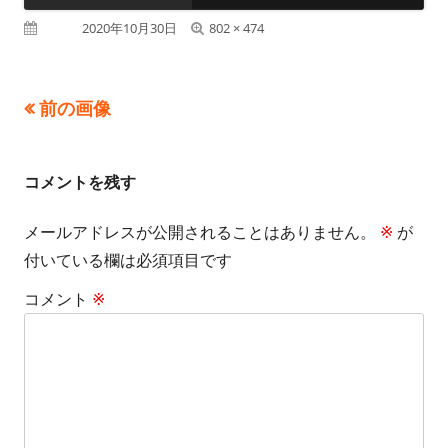
フ
公開日
2020年10月30日
802 × 474
ル
サ
前の画像
イ
ズ
コメントを残す
メールアドレスが公開されることはありません。
※
が
付いている欄は必須項目です
コメント
※