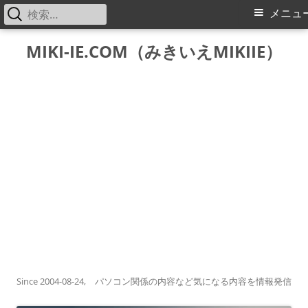
検
メ
メニュ
索:
イ
コ
MIKI-IE.COM（みきいえMIKIIE）
ン
ン
テ
メ
ン
ツ
ニ
へ
ス
ュ
キ
ー
ッ
プ
Since 2004-08-24, パソコン関係の内容など気になる内容を情報発信