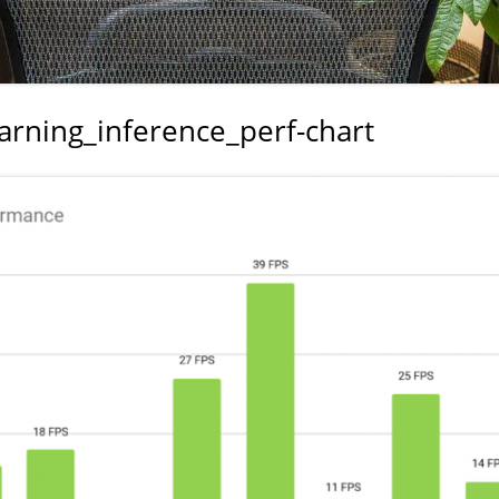
室温上昇（30℃）でLINE
室温上昇でパソコンシャッ
LINE通知
arning_inference_perf-chart
電車遅延情報をGOOGLE H
NOTIFIERでアナウンス
他の部屋に連絡-BY-GOOGL
NOTIFIER
YAHOO防災速報をライン通
HOME NOTIFIERでアナ
雨が降り出す前に通知②ピ
報
NATUREREMOAPIで蓄
度・照度履歴DB