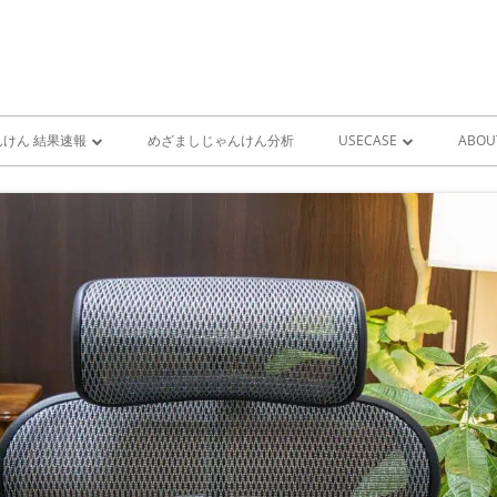
けん 結果速報
めざましじゃんけん分析
USECASE
ABOU
けん 予想 （ 人工知能・AI
めざましじゃんけん時系列
PRO
ユースケース一覧 V1
MIS
雨が降り出す前に通知①GOO
スピーカーとライン通知
GOOGLE HOME音声コ
ンをシャットダウンする
GOOGLE HOME音声コ
ンを起動する