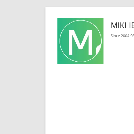
コ
ン
MIKI
テ
ン
Since 2
ツ
へ
ス
キ
ッ
プ