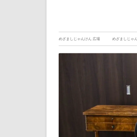
メ
めざましじゃんけん 広場
めざましじゃん
イ
めざましじゃん
じゃんけん ）
ン
メ
ニ
ュ
ー