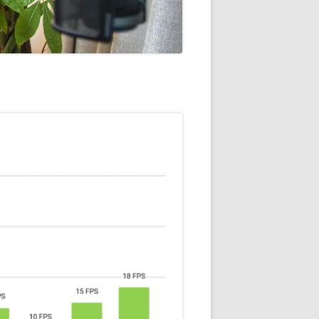
通知
トダウンと
OME
E-HOME-
知とGOOGLE
ウンス
ンポイント雨予
積する室温・湿