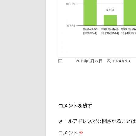
フ
公開日
2019年9月27日
1024 × 510
ル
サ
イ
ズ
コメントを残す
メールアドレスが公開されることは
コメント
※