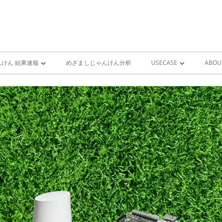
けん 結果速報
めざましじゃんけん分析
USECASE
ABOU
けん 予想 （ 人工知能・AI
めざましじゃんけん時系列
PRO
ユースケース一覧 V1
MIS
雨が降り出す前に通知①GOO
スピーカーとライン通知
GOOGLE HOME音声コ
ンをシャットダウンする
GOOGLE HOME音声コ
ンを起動する