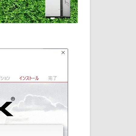
通知
トダウンと
OME
E-HOME-
知とGOOGLE
ウンス
ンポイント雨予
積する室温・湿