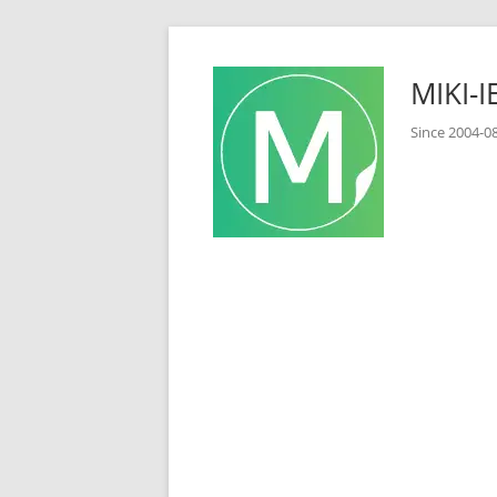
コ
ン
MIKI
テ
ン
Since 2
ツ
へ
ス
キ
ッ
プ