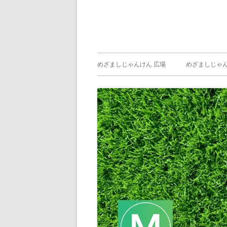
メ
めざましじゃんけん 広場
めざましじゃん
イ
めざましじゃん
じゃんけん ）
ン
メ
ニ
ュ
ー