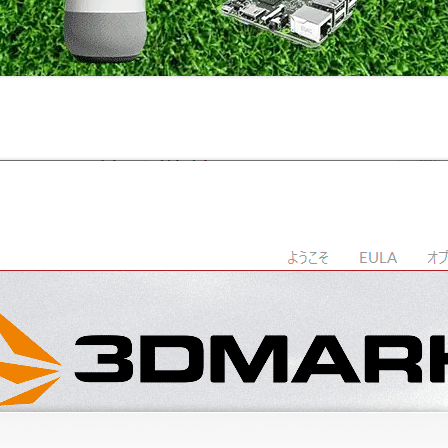
室温上昇（30℃）でLINE
室温上昇でパソコンシャッ
LINE通知
電車遅延情報をGOOGLE H
NOTIFIERでアナウンス
他の部屋に連絡-BY-GOOGL
NOTIFIER
YAHOO防災速報をライン通
HOME NOTIFIERでアナ
雨が降り出す前に通知②ピ
報
NATUREREMOAPIで蓄
度・照度履歴DB