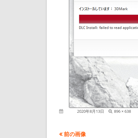
フ
公開日
2020年8月13日
896 × 638
ル
サ
イ
前の画像