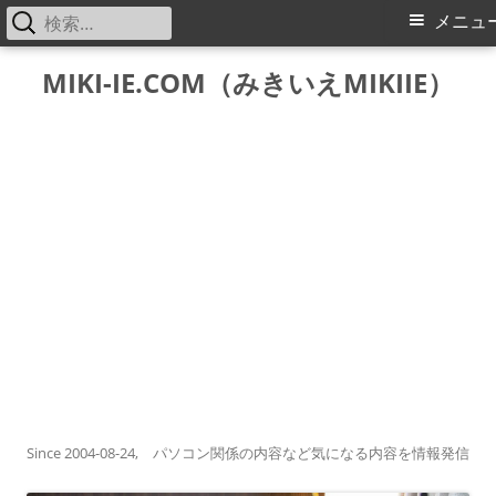
検
メ
メニュ
索:
イ
コ
MIKI-IE.COM（みきいえMIKIIE）
ン
ン
テ
メ
ン
ツ
ニ
へ
ス
ュ
キ
ー
ッ
プ
Since 2004-08-24, パソコン関係の内容など気になる内容を情報発信