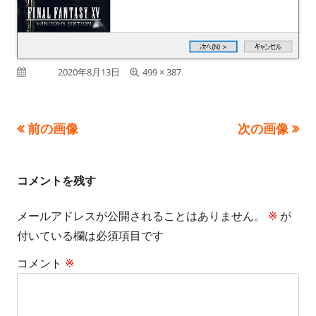
フ
公開日
2020年8月13日
499 × 387
ル
サ
前の画像
次の画像
イ
ズ
コメントを残す
メールアドレスが公開されることはありません。
※
が
付いている欄は必須項目です
コメント
※