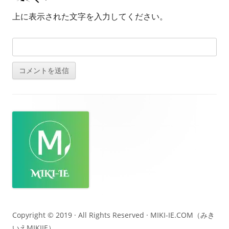
上に表示された文字を入力してください。
フ
ッ
タ
ー・
コ
ン
テ
Copyright © 2019 · All Rights Reserved ·
MIKI-IE.COM（みき
いえMIKIIE）