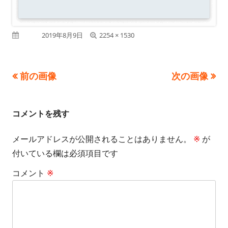
フ
公開日
2019年8月9日
2254 × 1530
ル
サ
前の画像
次の画像
イ
ズ
コメントを残す
メールアドレスが公開されることはありません。
※
が
付いている欄は必須項目です
コメント
※