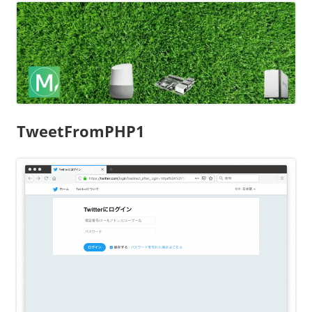
TweetFromPHP1