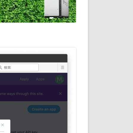
通知
トダウンと
OME
E-HOME-
知とGOOGLE
ウンス
ンポイント雨予
積する室温・湿