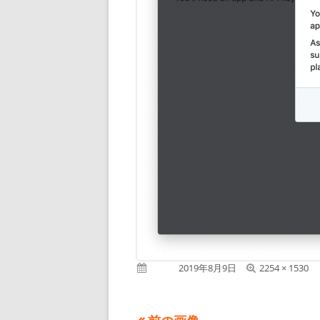
フ
公開日
2019年8月9日
2254 × 1530
ル
サ
イ