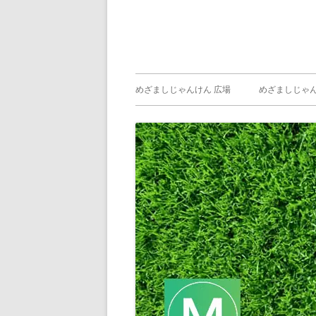
メ
めざましじゃんけん 広場
めざましじゃん
イ
めざましじゃん
じゃんけん ）
ン
メ
ニ
ュ
ー