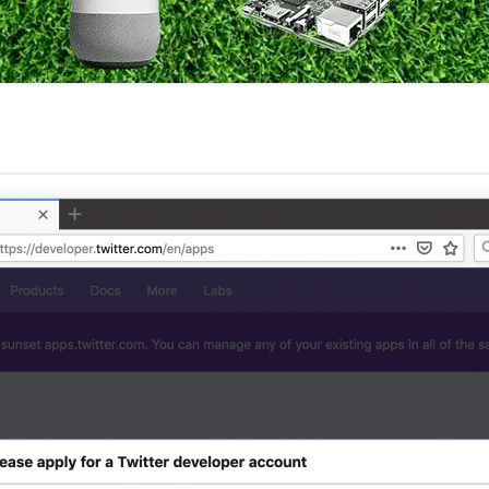
室温上昇（30℃）でLINE
室温上昇でパソコンシャッ
LINE通知
電車遅延情報をGOOGLE H
NOTIFIERでアナウンス
他の部屋に連絡-BY-GOOGL
NOTIFIER
YAHOO防災速報をライン通
HOME NOTIFIERでアナ
雨が降り出す前に通知②ピ
報
NATUREREMOAPIで蓄
度・照度履歴DB