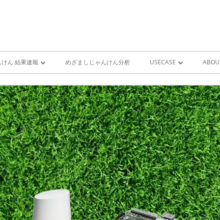
けん 結果速報
めざましじゃんけん分析
USECASE
ABOU
けん 予想 （ 人工知能・AI
めざましじゃんけん時系列
PRO
ユースケース一覧 V1
MIS
雨が降り出す前に通知①GOO
スピーカーとライン通知
GOOGLE HOME音声コ
ンをシャットダウンする
GOOGLE HOME音声コ
ンを起動する