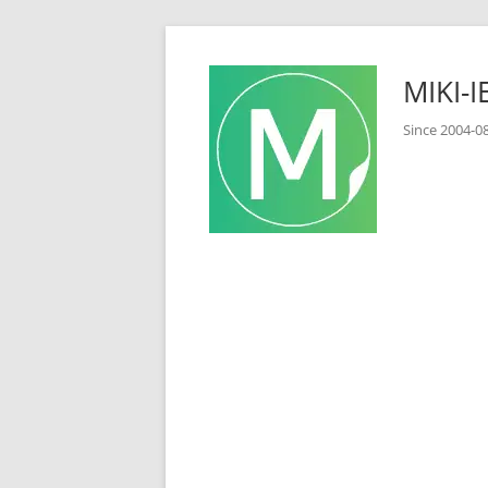
コ
ン
MIKI
テ
ン
Since 2
ツ
へ
ス
キ
ッ
プ