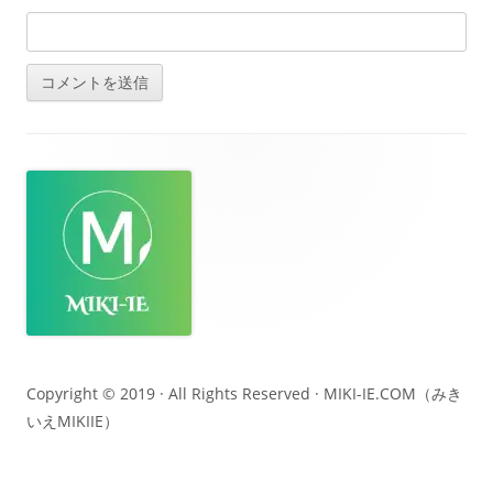
フ
ッ
タ
ー・
コ
ン
テ
Copyright © 2019 · All Rights Reserved ·
MIKI-IE.COM（みき
いえMIKIIE）
ン
ツ