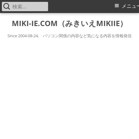
検
メ
メニュ
索:
イ
コ
MIKI-IE.COM（みきいえMIKIIE）
ン
ン
テ
Since 2004-08-24, パソコン関係の内容など気になる内容を情報発信
メ
ン
ツ
ニ
へ
ス
ュ
キ
ー
ッ
プ