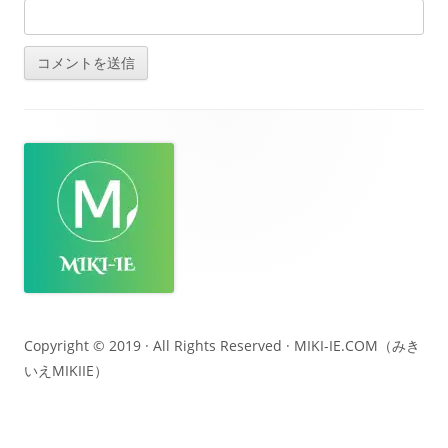
フ
ッ
タ
ー・
コ
ン
テ
Copyright © 2019 · All Rights Reserved ·
MIKI-IE.COM（みき
いえMIKIIE）
ン
ツ