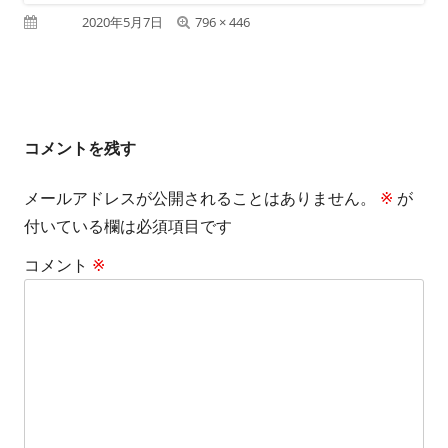
フ
公開日
2020年5月7日
796 × 446
ル
サ
イ
コメントを残す
ズ
メールアドレスが公開されることはありません。
※
が
付いている欄は必須項目です
コメント
※