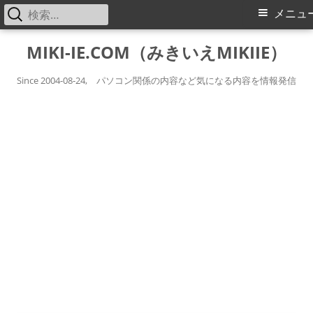
検
メ
メニュ
索:
イ
コ
MIKI-IE.COM（みきいえMIKIIE）
ン
ン
テ
Since 2004-08-24, パソコン関係の内容など気になる内容を情報発信
メ
ン
ツ
ニ
へ
ス
ュ
キ
ー
ッ
プ