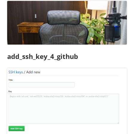
add_ssh_key_4_github