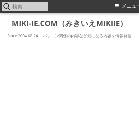
検
メ
メニュ
索:
イ
コ
MIKI-IE.COM（みきいえMIKIIE）
ン
ン
テ
Since 2004-08-24, パソコン関係の内容など気になる内容を情報発信
メ
ン
ツ
ニ
へ
ス
ュ
キ
ー
ッ
プ