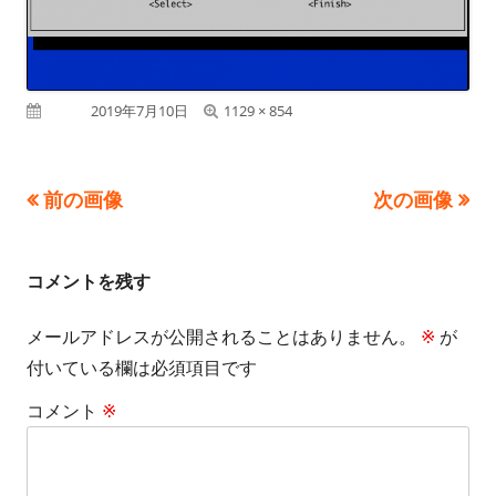
フ
公開日
2019年7月10日
1129 × 854
ル
サ
前の画像
次の画像
イ
ズ
コメントを残す
メールアドレスが公開されることはありません。
※
が
付いている欄は必須項目です
コメント
※