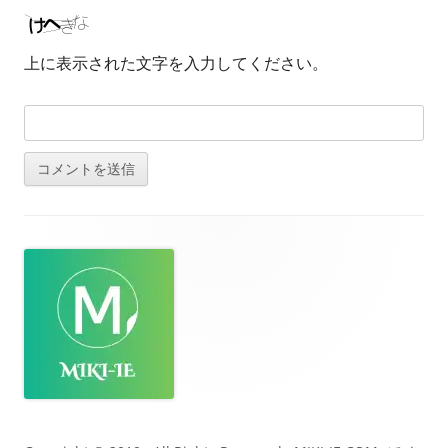
上に表示された文字を入力してください。
フ
ッ
タ
ー・
コ
ン
テ