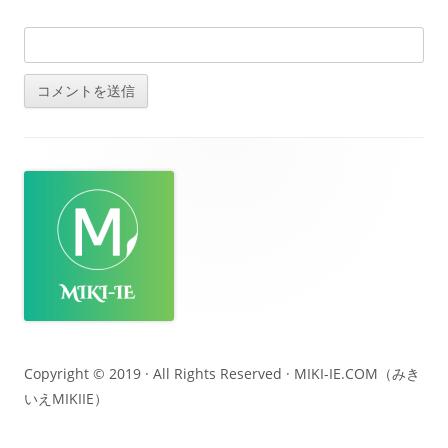
フ
ッ
タ
ー・
コ
ン
テ
Copyright © 2019 · All Rights Reserved ·
MIKI-IE.COM（みき
いえMIKIIE）
ン
ツ