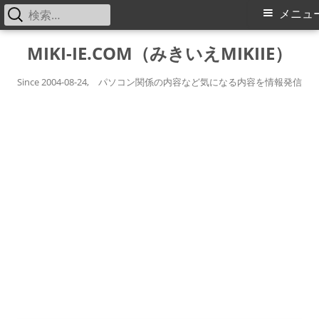
検
メ
メニュ
索:
イ
コ
MIKI-IE.COM（みきいえMIKIIE）
ン
ン
テ
Since 2004-08-24, パソコン関係の内容など気になる内容を情報発信
メ
ン
ツ
ニ
へ
ス
ュ
キ
ー
ッ
プ