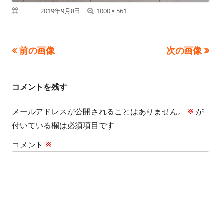
フ
公開日
2019年9月8日
1000 × 561
ル
サ
前の画像
次の画像
イ
ズ
コメントを残す
メールアドレスが公開されることはありません。
※
が
付いている欄は必須項目です
コメント
※