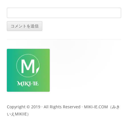
フ
ッ
タ
ー・
コ
ン
テ
Copyright © 2019 · All Rights Reserved ·
MIKI-IE.COM（みき
いえMIKIIE）
ン
ツ