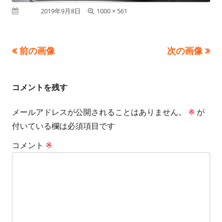
フ
公開日
2019年9月8日
1000 × 561
ル
サ
前の画像
次の画像
イ
ズ
コメントを残す
メールアドレスが公開されることはありません。
※
が
付いている欄は必須項目です
コメント
※