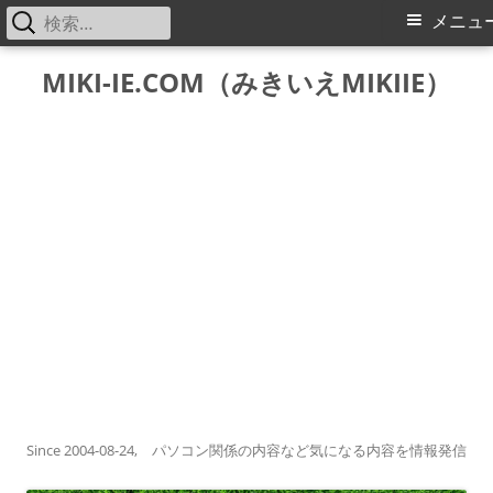
検
メ
メニュ
索:
イ
コ
MIKI-IE.COM（みきいえMIKIIE）
ン
ン
テ
メ
ン
ツ
ニ
へ
ス
ュ
キ
ー
ッ
プ
Since 2004-08-24, パソコン関係の内容など気になる内容を情報発信