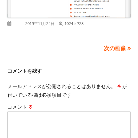
フ
公開日
2019年11月24日
1024 × 728
ル
サ
次の画像
イ
ズ
コメントを残す
メールアドレスが公開されることはありません。
※
が
付いている欄は必須項目です
コメント
※