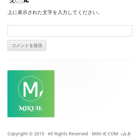
上に表示された文字を入力してください。
フ
ッ
タ
ー・
コ
ン
テ
Copyright © 2019 · All Rights Reserved ·
MIKI-IE.COM（みき