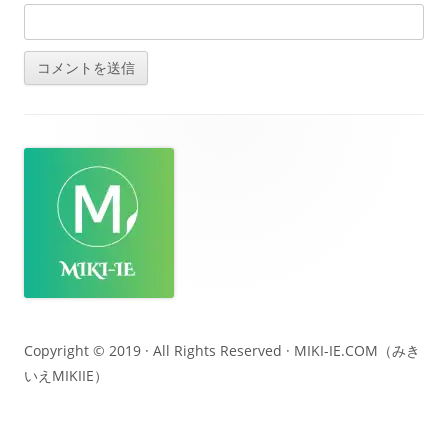
フ
ッ
タ
ー・
コ
ン
テ
Copyright © 2019 · All Rights Reserved ·
MIKI-IE.COM（みき
いえMIKIIE）
ン
ツ