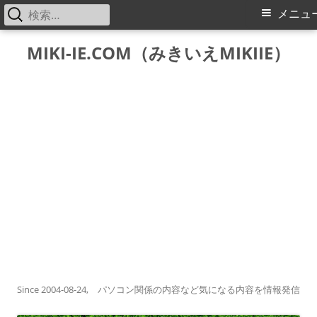
検
メ
メニュ
索:
イ
コ
MIKI-IE.COM（みきいえMIKIIE）
ン
ン
テ
メ
ン
ツ
ニ
へ
ス
ュ
キ
ー
ッ
プ
Since 2004-08-24, パソコン関係の内容など気になる内容を情報発信