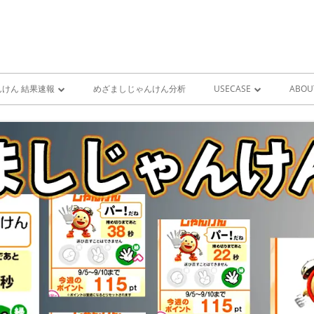
けん 結果速報
めざましじゃんけん分析
USECASE
ABOU
けん 予想 （ 人工知能・AI
めざましじゃんけん時系列
PRO
ユースケース一覧 V1
MIS
雨が降り出す前に通知①GOO
スピーカーとライン通知
GOOGLE HOME音声コ
ンをシャットダウンする
GOOGLE HOME音声コ
ンを起動する