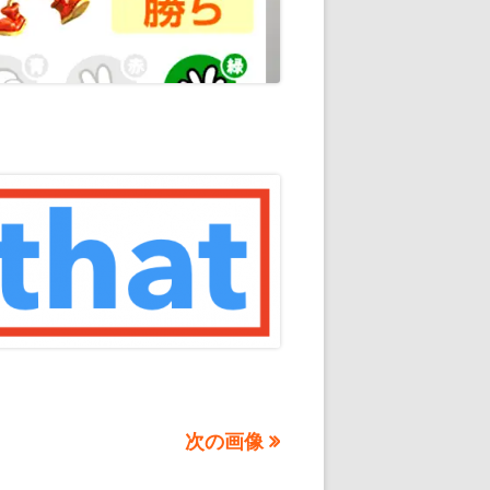
通知
トダウンと
OME
E-HOME-
知とGOOGLE
ウンス
ンポイント雨予
積する室温・湿
次の画像