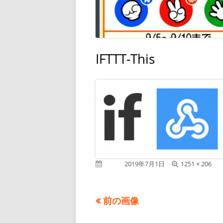
IFTTT-This
フ
公開日
2019年7月1日
1251 × 206
ル
サ
イ
前の画像
ズ