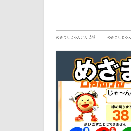
メ
めざましじゃんけん 広場
めざましじゃん
イ
めざましじゃん
じゃんけん ）
ン
メ
ニ
ュ
ー