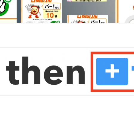
室温上昇（30℃）でLINE
室温上昇でパソコンシャッ
LINE通知
電車遅延情報をGOOGLE H
NOTIFIERでアナウンス
他の部屋に連絡-BY-GOOGL
NOTIFIER
YAHOO防災速報をライン通
HOME NOTIFIERでアナ
雨が降り出す前に通知②ピ
報
NATUREREMOAPIで蓄
度・照度履歴DB