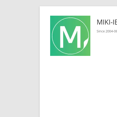
コ
ン
MIKI
テ
ン
Since 2
ツ
へ
ス
キ
ッ
プ