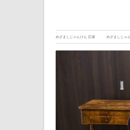
メ
めざましじゃんけん 広場
めざましじゃん
イ
めざましじゃん
じゃんけん ）
ン
メ
ニ
ュ
ー