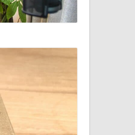
通知
トダウンと
OME
E-HOME-
知とGOOGLE
ウンス
ンポイント雨予
積する室温・湿