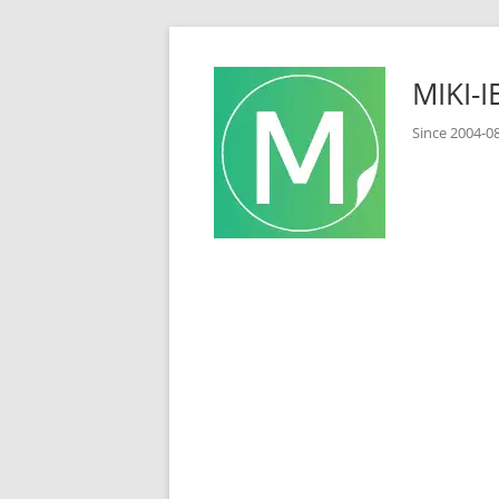
コ
ン
MIKI
テ
ン
Since 2
ツ
へ
ス
キ
ッ
プ