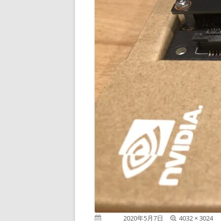
フ
公開日
2020年5月7日
4032 × 3024