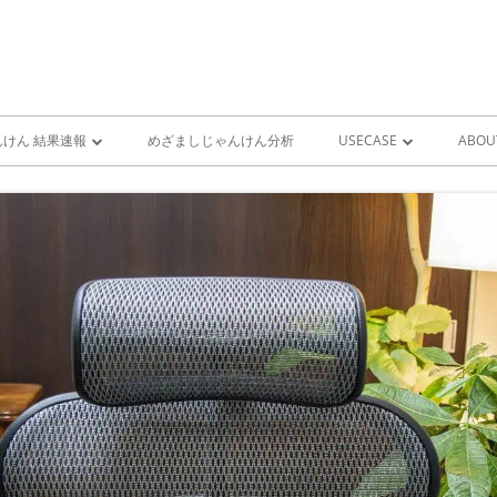
けん 結果速報
めざましじゃんけん分析
USECASE
ABOU
けん 予想 （ 人工知能・AI
めざましじゃんけん時系列
PRO
ユースケース一覧 V1
MIS
雨が降り出す前に通知①GOO
スピーカーとライン通知
GOOGLE HOME音声コ
ンをシャットダウンする
GOOGLE HOME音声コ
ンを起動する