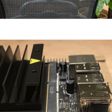
室温上昇（30℃）でLINE
室温上昇でパソコンシャッ
LINE通知
電車遅延情報をGOOGLE H
NOTIFIERでアナウンス
他の部屋に連絡-BY-GOOGL
NOTIFIER
YAHOO防災速報をライン通
HOME NOTIFIERでアナ
雨が降り出す前に通知②ピ
報
NATUREREMOAPIで蓄
度・照度履歴DB