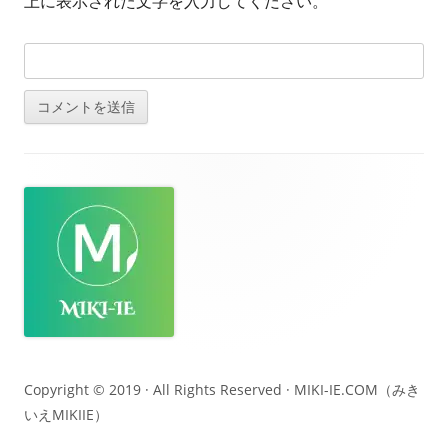
上に表示された文字を入力してください。
フ
ッ
タ
ー・
コ
ン
テ
Copyright © 2019 · All Rights Reserved ·
MIKI-IE.COM（みき
いえMIKIIE）
ン