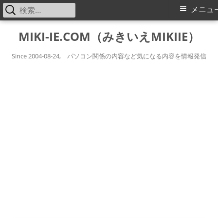
検
メ
メニュ
索:
イ
コ
MIKI-IE.COM（みきいえMIKIIE）
ン
ン
テ
Since 2004-08-24, パソコン関係の内容など気になる内容を情報発信
メ
ン
ツ
ニ
へ
ス
ュ
キ
ー
ッ
プ