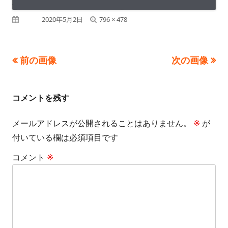
フ
公開日
2020年5月2日
796 × 478
ル
サ
前の画像
次の画像
イ
ズ
コメントを残す
メールアドレスが公開されることはありません。
※
が
付いている欄は必須項目です
コメント
※