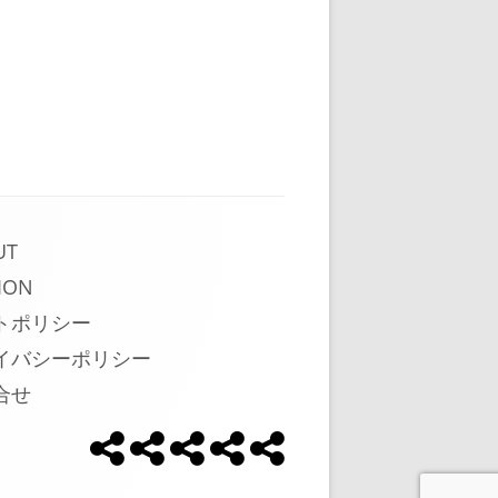
UT
ION
トポリシー
イバシーポリシー
合せ
め
め
め
UseCase
About
ソ
ざ
ざ
ざ
ー
ま
ま
ま
し
し
し
シ