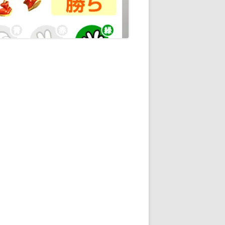
通知
トダウンと
OME
E-HOME-
知とGOOGLE
ウンス
ンポイント雨予
積する室温・湿