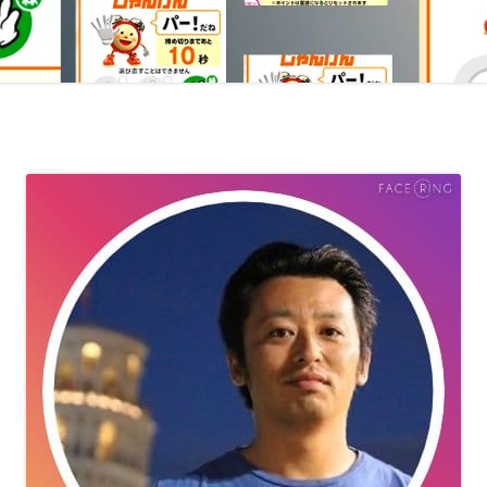
室温上昇（30℃）でLINE
室温上昇でパソコンシャッ
LINE通知
電車遅延情報をGOOGLE H
NOTIFIERでアナウンス
他の部屋に連絡-BY-GOOGL
NOTIFIER
YAHOO防災速報をライン通
HOME NOTIFIERでアナ
雨が降り出す前に通知②ピ
報
NATUREREMOAPIで蓄
度・照度履歴DB