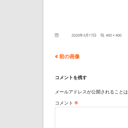
フ
公開日
2020年3月17日
400 × 400
ル
サ
イ
前の画像
ズ
コメントを残す
メールアドレスが公開されることは
コメント
※