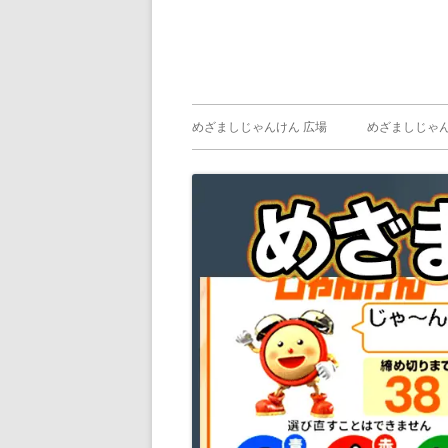
メ
めざましじゃんけん 広場
めざましじゃん
イ
めざましじゃん
じゃんけん ）
ン
メ
ニ
ュ
ー