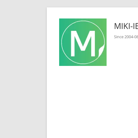
コ
ン
MIKI
テ
ン
Since 2
ツ
へ
ス
キ
ッ
プ