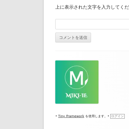
上に表示された文字を入力してくだ
フ
ッ
タ
ー・
コ
ン
テ
•
Tiny Framework
を使用します。
•
ログイン
ン