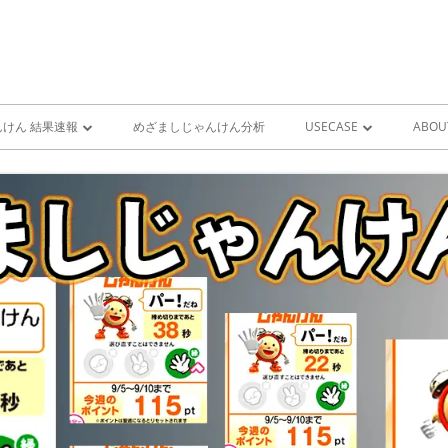
けん 結果速報
めざましじゃんけん分析
USECASE
ABOU
けん 予想 （ 人工知能・AI
めざましじゃんけん時系列
PRO
ユースケース一覧 V1
MIS
雨が降り出す前に通知①GOO
スピーカーとライン通知
GOOGLE HOME音声コ
ンをシャットダウンする
GOOGLE HOME音声コ
ンを起動する