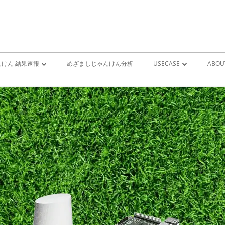
けん 結果速報
めざましじゃんけん分析
USECASE
ABOU
けん 予想 （ 人工知能・AI
めざましじゃんけん時系列
PRO
ユースケース一覧 V1
MIS
雨が降り出す前に通知①GOO
スピーカーとライン通知
GOOGLE HOME音声コ
ンをシャットダウンする
GOOGLE HOME音声コ
ンを起動する