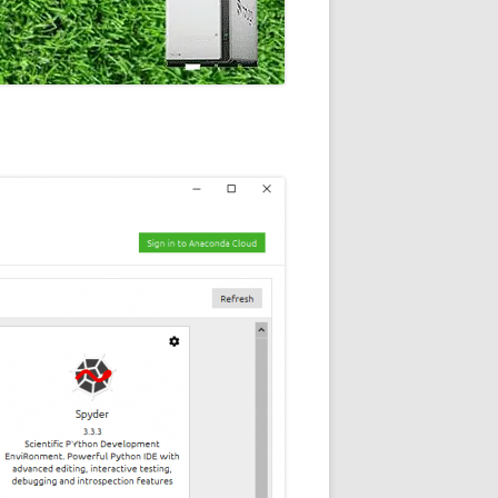
通知
トダウンと
OME
E-HOME-
知とGOOGLE
ウンス
ンポイント雨予
積する室温・湿