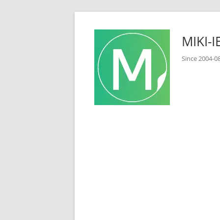
コ
ン
MIKI
テ
ン
Since 2
ツ
へ
ス
キ
ッ
プ