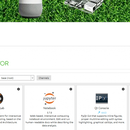
室温上昇（30℃）でLINE
室温上昇でパソコンシャッ
LINE通知
電車遅延情報をGOOGLE H
NOTIFIERでアナウンス
他の部屋に連絡-BY-GOOGL
NOTIFIER
YAHOO防災速報をライン通
HOME NOTIFIERでアナ
雨が降り出す前に通知②ピ
報
NATUREREMOAPIで蓄
度・照度履歴DB