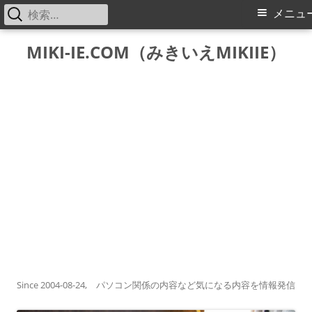
検
メ
メニュ
索:
イ
コ
MIKI-IE.COM（みきいえMIKIIE）
ン
ン
テ
メ
ン
ツ
ニ
へ
ス
ュ
キ
ー
ッ
プ
Since 2004-08-24, パソコン関係の内容など気になる内容を情報発信