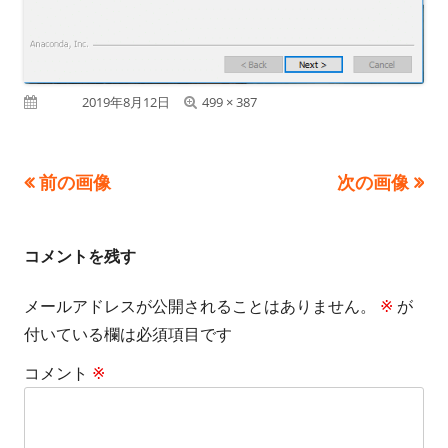
フ
公開日
2019年8月12日
499 × 387
ル
サ
前の画像
次の画像
イ
ズ
コメントを残す
メールアドレスが公開されることはありません。
※
が
付いている欄は必須項目です
コメント
※