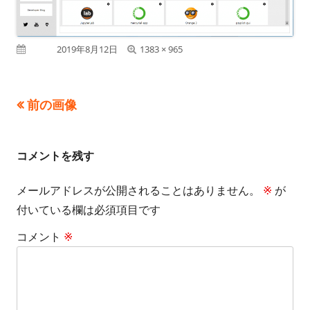
フ
公開日
2019年8月12日
1383 × 965
ル
サ
前の画像
イ
ズ
コメントを残す
メールアドレスが公開されることはありません。
※
が
付いている欄は必須項目です
コメント
※