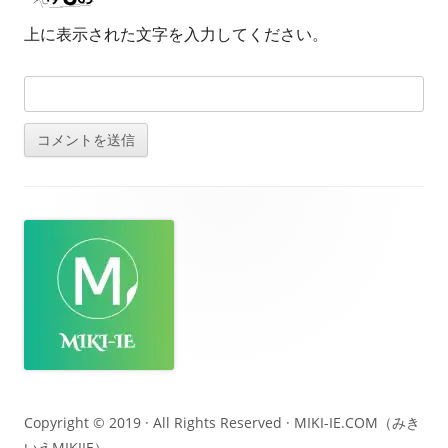
上に表示された文字を入力してください。
フ
ッ
タ
ー・
コ
ン
テ
Copyright © 2019 · All Rights Reserved ·
MIKI-IE.COM（みき
いえMIKIIE）