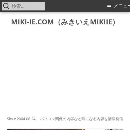
検
メ
メニュ
索:
イ
コ
MIKI-IE.COM（みきいえMIKIIE）
ン
ン
テ
メ
ン
ツ
ニ
へ
ス
ュ
キ
ー
ッ
プ
Since 2004-08-24, パソコン関係の内容など気になる内容を情報発信