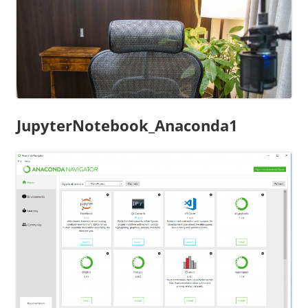
JupyterNotebook_Anaconda1