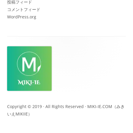
投稿フィード
コメントフィード
WordPress.org
フ
ッ
タ
ー・
コ
ン
テ
Copyright © 2019 · All Rights Reserved ·
MIKI-IE.COM（みき
いえMIKIIE）
ン
ツ