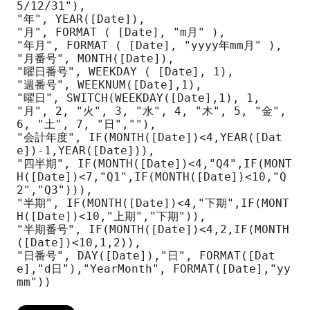
5/12/31"),

"年", YEAR([Date]),

"月", FORMAT ( [Date], "m月" ),

"年月", FORMAT ( [Date], "yyyy年mm月" ),

"月番号", MONTH([Date]),

"曜日番号", WEEKDAY ( [Date], 1),

"週番号", WEEKNUM([Date],1),

"曜日", SWITCH(WEEKDAY([Date],1), 1, 
"月", 2, "火", 3, "水", 4, "木", 5, "金", 
6, "土", 7, "日",""),

"会計年度", IF(MONTH([Date])<4,YEAR([Dat
e])-1,YEAR([Date])),

"四半期", IF(MONTH([Date])<4,"Q4",IF(MONT
H([Date])<7,"Q1",IF(MONTH([Date])<10,"Q
2","Q3"))),

"半期", IF(MONTH([Date])<4,"下期",IF(MONT
H([Date])<10,"上期","下期")),

"半期番号", IF(MONTH([Date])<4,2,IF(MONTH
([Date])<10,1,2)),

"日番号", DAY([Date]),"日", FORMAT([Dat
e],"d日"),"YearMonth", FORMAT([Date],"yy
mm"))