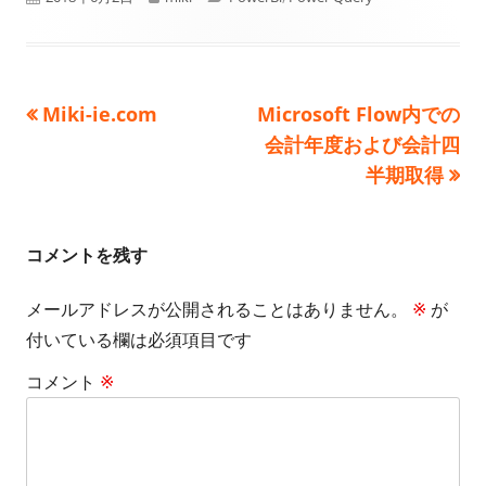
開
成
テ
日
者
ゴ
前
次
Miki-ie.com
Microsoft Flow内での
投
リ
の
の
会計年度および会計四
ー
稿
記
記
半期取得
事:
事:
ナ
ビ
コメントを残す
ゲ
メールアドレスが公開されることはありません。
※
が
付いている欄は必須項目です
ー
コメント
※
シ
ョ