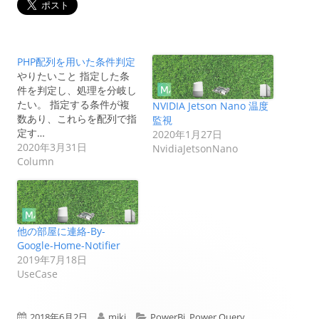
PHP配列を用いた条件判定
やりたいこと 指定した条
件を判定し、処理を分岐し
たい。 指定する条件が複
NVIDIA Jetson Nano 温度
数あり、これらを配列で指
監視
定す…
2020年1月27日
2020年3月31日
NvidiaJetsonNano
Column
他の部屋に連絡-By-
Google-Home-Notifier
2019年7月18日
UseCase
公
作
カ
2018年6月2日
miki
PowerBi
,
Power Query