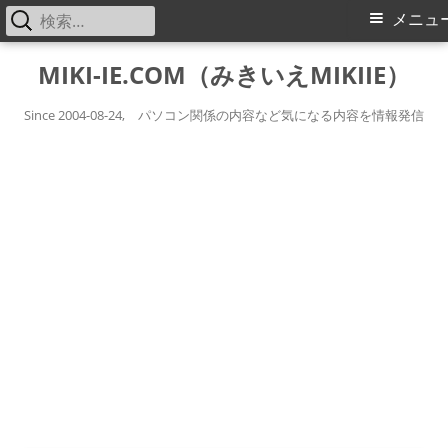
検
メ
メニュ
索:
イ
コ
MIKI-IE.COM（みきいえMIKIIE）
ン
ン
テ
Since 2004-08-24, パソコン関係の内容など気になる内容を情報発信
メ
ン
ツ
ニ
へ
ス
ュ
キ
ー
ッ
プ