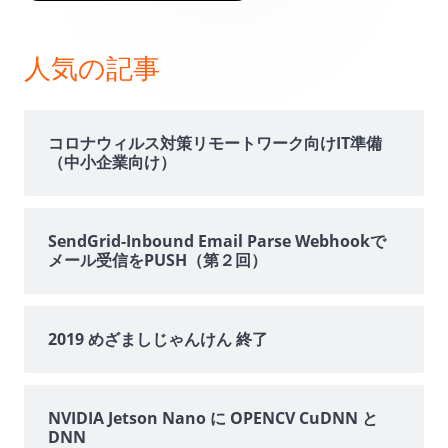
イ
ン
人気の記事
サ
イ
コロナウィルス対策リモートワーク向けIT準備
（中小企業向け）
ド
バ
SendGrid-Inbound Email Parse Webhookで
メール受信をPUSH（第２回）
ー
2019 めざましじゃんけん 終了
NVIDIA Jetson Nano に OPENCV CuDNN と
DNN