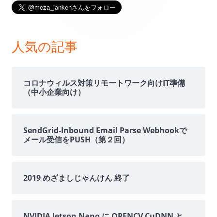
イ
ン
人気の記事
サ
イ
コロナウィルス対策リモートワーク向けIT準備
（中小企業向け）
ド
バ
SendGrid-Inbound Email Parse Webhookで
メール受信をPUSH（第２回）
ー
2019 めざましじゃんけん 終了
NVIDIA Jetson Nano に OPENCV CuDNN と