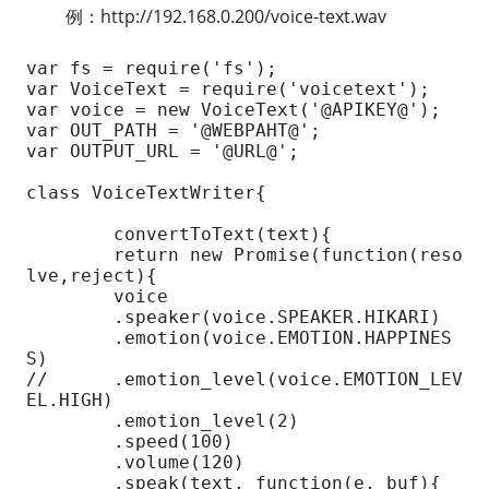
例：http://192.168.0.200/voice-text.wav
var fs = require('fs');

var VoiceText = require('voicetext');

var voice = new VoiceText('@APIKEY@');

var OUT_PATH = '@WEBPAHT@';

var OUTPUT_URL = '@URL@';

class VoiceTextWriter{

	convertToText(text){

	return new Promise(function(reso
lve,reject){

	voice

	.speaker(voice.SPEAKER.HIKARI)

	.emotion(voice.EMOTION.HAPPINES
S)

//	.emotion_level(voice.EMOTION_LEV
EL.HIGH)

	.emotion_level(2)

        .speed(100)

	.volume(120)

	.speak(text, function(e, buf){
