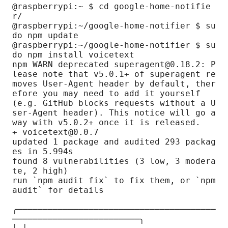
@raspberrypi:~ $ cd google-home-notifie
r/

@raspberrypi:~/google-home-notifier $ su
do npm update

@raspberrypi:~/google-home-notifier $ su
do npm install voicetext

npm WARN deprecated superagent@0.18.2: P
lease note that v5.0.1+ of superagent re
moves User-Agent header by default, ther
efore you may need to add it yourself 
(e.g. GitHub blocks requests without a U
ser-Agent header). This notice will go a
way with v5.0.2+ once it is released.

+ voicetext@0.0.7

updated 1 package and audited 293 packag
es in 5.994s

found 8 vulnerabilities (3 low, 3 modera
te, 2 high)

run `npm audit fix` to fix them, or `npm 
audit` for details

╭───────────────────────────────────────
─────────────────────────╮
