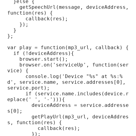
  }else {

    getSpeechUrl(message, deviceAddress, 
function(res) {

      callback(res);

    });

  }

};

var play = function(mp3_url, callback) {

  if (!deviceAddress){

    browser.start();

    browser.on('serviceUp', function(ser
vice) {

      console.log('Device "%s" at %s:%
d', service.name, service.addresses[0], 
service.port);

      if (service.name.includes(device.r
eplace(' ', '-'))){

        deviceAddress = service.addresse
s[0];

        getPlayUrl(mp3_url, deviceAddres
s, function(res) {

          callback(res);

        });
