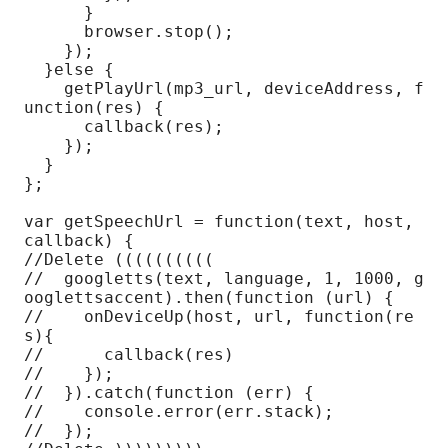
      }

      browser.stop();

    });

  }else {

    getPlayUrl(mp3_url, deviceAddress, f
unction(res) {

      callback(res);

    });

  }

};

var getSpeechUrl = function(text, host, 
callback) {

//Delete ((((((((((

//  googletts(text, language, 1, 1000, g
ooglettsaccent).then(function (url) {

//    onDeviceUp(host, url, function(re
s){

//      callback(res)

//    });

//  }).catch(function (err) {

//    console.error(err.stack);

//  });
