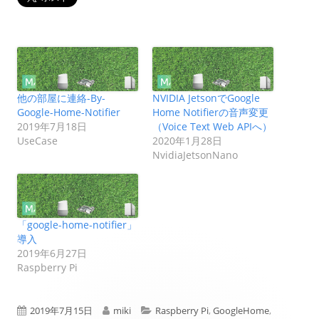
他の部屋に連絡-By-
NVIDIA JetsonでGoogle
Google-Home-Notifier
Home Notifierの音声変更
2019年7月18日
（Voice Text Web APIへ）
UseCase
2020年1月28日
NvidiaJetsonNano
「google-home-notifier」
導入
2019年6月27日
Raspberry Pi
公
作
カ
2019年7月15日
miki
Raspberry Pi
,
GoogleHome
,