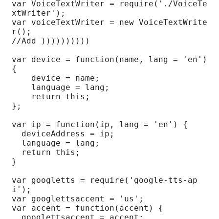
var VoiceTextWriter = require('./VoiceTe
xtWriter');

var voiceTextWriter = new VoiceTextWrite
r();

//Add ))))))))))

var device = function(name, lang = 'en') 
{

    device = name;

    language = lang;

    return this;

};

var ip = function(ip, lang = 'en') {

  deviceAddress = ip;

  language = lang;

  return this;

}

var googletts = require('google-tts-ap
i');

var googlettsaccent = 'us';

var accent = function(accent) {

  googlettsaccent = accent;
