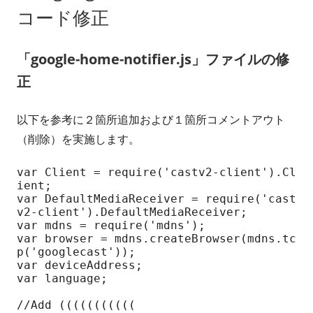
コード修正
「google-home-notifier.js」ファイルの修
正
以下を参考に２箇所追加および１箇所コメントアウト
（削除）を実施します。
var Client = require('castv2-client').Cl
ient;

var DefaultMediaReceiver = require('cast
v2-client').DefaultMediaReceiver;

var mdns = require('mdns');

var browser = mdns.createBrowser(mdns.tc
p('googlecast'));

var deviceAddress;

var language;

//Add (((((((((((
