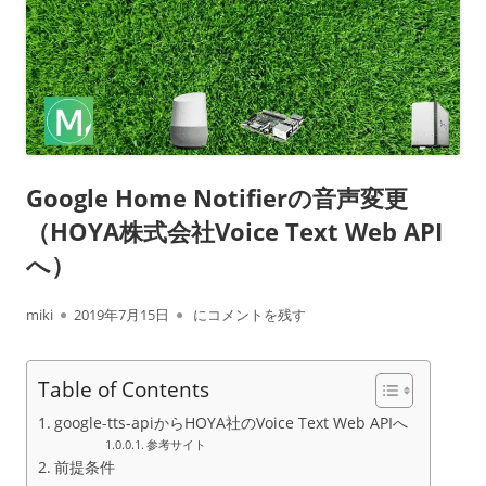
Google Home Notifierの音声変更
（HOYA株式会社Voice Text Web API
へ）
作
公
Google Home Notifierの音声変更（HOYA株式会
miki
2019年7月15日
にコメントを残す
成
開
Table of Contents
者
日
google-tts-apiからHOYA社のVoice Text Web APIへ
参考サイト
前提条件