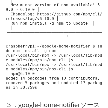
│ │

│ New minor version of npm available! 6.
9.0 → 6.10.0 │

│ Changelog: https://github.com/npm/cli/
releases/tag/v6.10.0 │

│ Run npm install -g npm to update! │

│ │

╰───────────────────────────────────────
─────────────────────────╯

@raspberrypi:~/google-home-notifier $ su
do npm install -g npm

/usr/local/bin/npm -> /usr/local/lib/nod
e_modules/npm/bin/npm-cli.js

/usr/local/bin/npx -> /usr/local/lib/nod
e_modules/npm/bin/npx-cli.js

+ npm@6.10.0

added 14 packages from 10 contributors, 
removed 5 packages and updated 17 packag
es in 30.759s

３．google-home-notifierソース