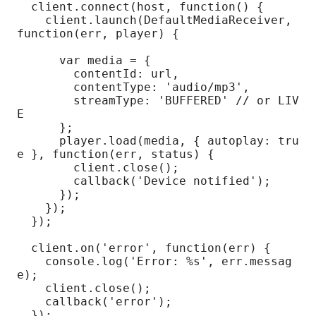
  client.connect(host, function() {

    client.launch(DefaultMediaReceiver, 
function(err, player) {

      var media = {

        contentId: url,

        contentType: 'audio/mp3',

        streamType: 'BUFFERED' // or LIV
E

      };

      player.load(media, { autoplay: tru
e }, function(err, status) {

        client.close();

        callback('Device notified');

      });

    });

  });

  client.on('error', function(err) {

    console.log('Error: %s', err.messag
e);

    client.close();

    callback('error');

  });
