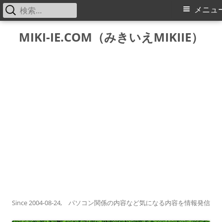
検
メ
メニュ
索:
イ
コ
MIKI-IE.COM（みきいえMIKIIE）
ン
ン
テ
メ
ン
ツ
ニ
へ
ス
ュ
キ
ー
ッ
プ
Since 2004-08-24, パソコン関係の内容など気になる内容を情報発信