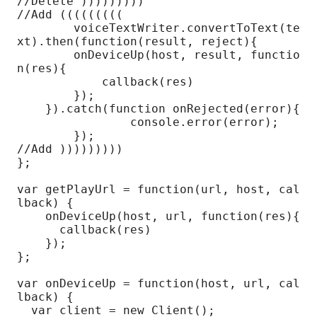
//Delete )))))))))

//Add (((((((((

	voiceTextWriter.convertToText(te
xt).then(function(result, reject){

        onDeviceUp(host, result, functio
n(res){

            callback(res)

        });

    }).catch(function onRejected(error){

		console.error(error);

	});

//Add )))))))))

};

var getPlayUrl = function(url, host, cal
lback) {

    onDeviceUp(host, url, function(res){

      callback(res)

    });

};

var onDeviceUp = function(host, url, cal
lback) {

  var client = new Client();
