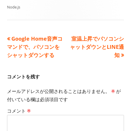
開
成
テ
Node.js
日
者
ゴ
リ
前
次
Google Home音声コ
室温上昇でパソコンシ
投
ー
の
の
マンドで、パソコンを
ャットダウンとLINE通
稿
記
記
シャットダウンする
知
事:
事:
ナ
ビ
コメントを残す
ゲ
メールアドレスが公開されることはありません。
※
が
付いている欄は必須項目です
ー
コメント
※
シ
ョ