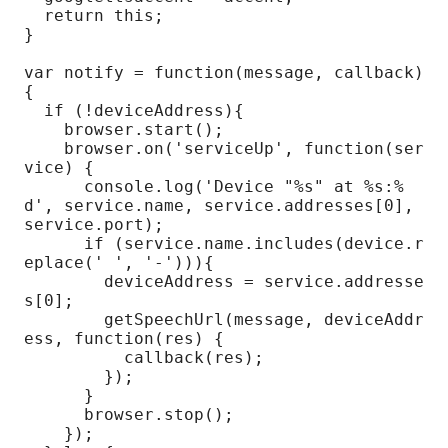
  return this;

}

var notify = function(message, callback) 
{

  if (!deviceAddress){

    browser.start();

    browser.on('serviceUp', function(ser
vice) {

      console.log('Device "%s" at %s:%
d', service.name, service.addresses[0], 
service.port);

      if (service.name.includes(device.r
eplace(' ', '-'))){

        deviceAddress = service.addresse
s[0];

        getSpeechUrl(message, deviceAddr
ess, function(res) {

          callback(res);

        });

      }

      browser.stop();

    });
