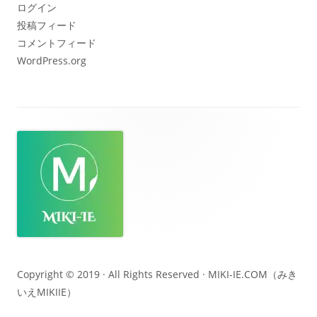
ログイン
投稿フィード
コメントフィード
WordPress.org
フ
ッ
タ
ー・
コ
ン
テ
Copyright © 2019 · All Rights Reserved ·
MIKI-IE.COM（みき
いえMIKIIE）
ン