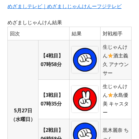
めざましテレビ｜めざましじゃんけんーフジテレビ
めざましじゃんけん結果
回次
結果
対戦相手
生じゃんけ
【4戦目】
ん
酒主義
07時58分
久 アナウン
サー
生じゃんけ
【3戦目】
ん
永島優
07時35分
美 キャスタ
5月27日
ー
（水曜日）
【2戦目】
黒木麗奈 ち
06時58分
ゃん