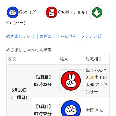
Goo（グー）
Choki（チョキ）
Pa（パー）
めざましテレビ｜めざましじゃんけんーフジテレビ
めざましじゃんけん結果
回次
結果
対戦相手
生じゃんけ
【2戦目】
ん
木下康
08時22分
太郎 アナウ
5月30日
ンサー
（土曜日）
【1戦目】
大悟 さん
07時38分