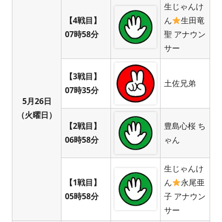
生じゃんけ
【4戦目】
ん
生田竜
07時58分
聖 アナウン
サー
【3戦目】
土佐兄弟
07時35分
5月26日
（火曜日）
【2戦目】
豊島心桜 ち
06時58分
ゃん
生じゃんけ
【1戦目】
ん
永尾亜
05時58分
子 アナウン
サー