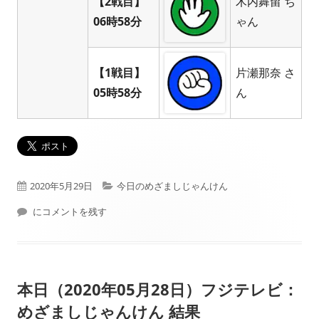
【2戦目】
木内舞留 ち
06時58分
ゃん
【1戦目】
片瀬那奈 さ
05時58分
ん
公
カ
2020年5月29日
今日のめざましじゃんけん
開
本日（2020年05月29日）フジテレビ： めざましじゃんけん 結果
テ
にコメントを残す
日
ゴ
リ
本日（2020年05月28日）フジテレビ：
ー
めざましじゃんけん 結果