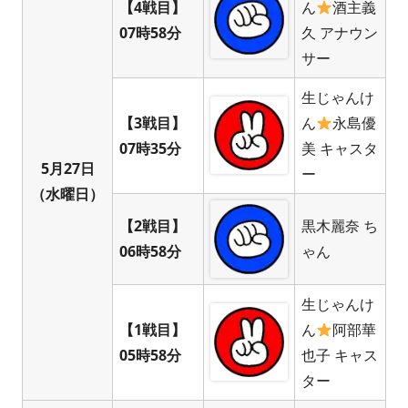
【4戦目】
ん
酒主義
07時58分
久 アナウン
サー
生じゃんけ
【3戦目】
ん
永島優
07時35分
美 キャスタ
5月27日
ー
（水曜日）
【2戦目】
黒木麗奈 ち
06時58分
ゃん
生じゃんけ
【1戦目】
ん
阿部華
05時58分
也子 キャス
ター