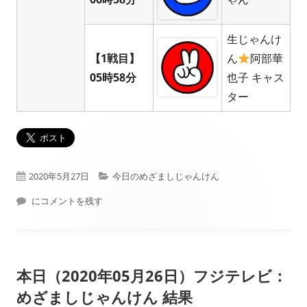
生じゃんけ
【1戦目】
ん
阿部華
05時58分
也子 キャス
ター
公
カ
2020年5月27日
今日のめざましじゃんけん
開
本日（2020年05月27日）フジテレビ： めざましじゃんけん 結果
テ
にコメントを残す
日
ゴ
リ
本日（2020年05月26日）フジテレビ：
ー
めざましじゃんけん 結果