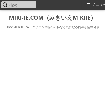
検
メ
メニュ
索:
イ
コ
MIKI-IE.COM（みきいえMIKIIE）
ン
ン
テ
Since 2004-08-24, パソコン関係の内容など気になる内容を情報発信
メ
ン
ツ
ニ
へ
ス
ュ
キ
ー
ッ
プ