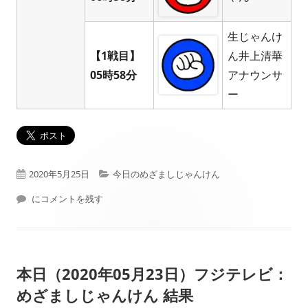
生じゃんけ
【1戦目】
ん井上清華
05時58分
アナウンサ
ー
公
カ
2020年5月25日
今日のめざましじゃんけん
開
本日（2020年05月25日）フジテレビ： めざましじゃんけん 結果
テ
にコメントを残す
日
ゴ
リ
本日（2020年05月23日）フジテレビ：
ー
めざましじゃんけん 結果