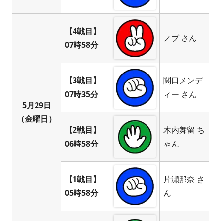
【4戦目】
ノブ さん
07時58分
【3戦目】
関口メンデ
07時35分
ィー さん
5月29日
（金曜日）
【2戦目】
木内舞留 ち
06時58分
ゃん
【1戦目】
片瀬那奈 さ
05時58分
ん