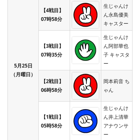
生じゃんけ
【4戦目】
ん永島優美
07時58分
キャスター
生じゃんけ
【3戦目】
ん阿部華也
07時35分
子 キャスタ
ー
5月25日
（月曜日）
【2戦目】
岡本莉音 ち
06時58分
ゃん
生じゃんけ
【1戦目】
ん井上清華
05時58分
アナウンサ
ー