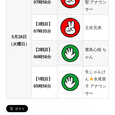
07時58分
聖 アナウン
サー
【3戦目】
土佐兄弟
07時35分
5月26日
（火曜日）
【2戦目】
豊島心桜 ち
06時58分
ゃん
生じゃんけ
【1戦目】
ん
永尾亜
05時58分
子 アナウン
サー