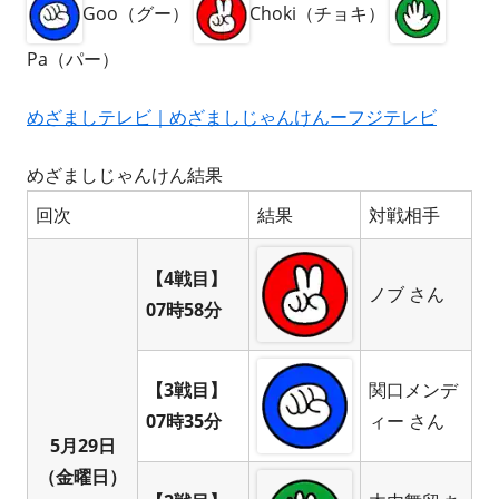
Goo（グー）
Choki（チョキ）
Pa（パー）
めざましテレビ｜めざましじゃんけんーフジテレビ
めざましじゃんけん結果
回次
結果
対戦相手
【4戦目】
ノブ さん
07時58分
【3戦目】
関口メンデ
07時35分
ィー さん
5月29日
（金曜日）