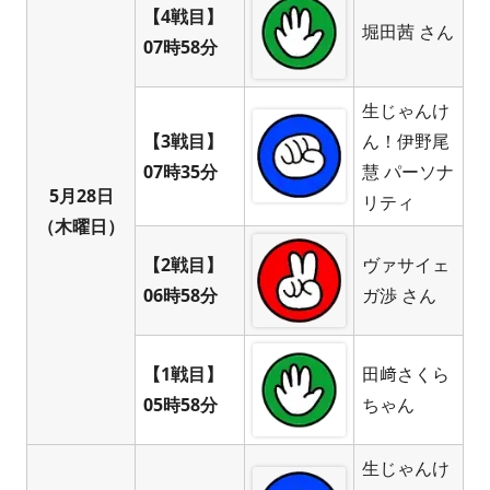
【4戦目】
堀田茜 さん
07時58分
生じゃんけ
【3戦目】
ん！伊野尾
07時35分
慧 パーソナ
5月28日
リティ
（木曜日）
【2戦目】
ヴァサイェ
06時58分
ガ渉 さん
【1戦目】
田﨑さくら
05時58分
ちゃん
生じゃんけ