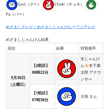
Goo（グー）
Choki（チョキ）
Pa（パー）
めざましテレビ｜めざましじゃんけんーフジテレビ
めざましじゃんけん結果
回次
結果
対戦相手
生じゃんけ
【2戦目】
ん
木下康
08時22分
太郎 アナウ
5月30日
ンサー
（土曜日）
【1戦目】
大悟 さん
07時38分