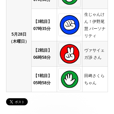
生じゃんけ
【3戦目】
ん！伊野尾
07時35分
慧 パーソナ
5月28日
リティ
（木曜日）
【2戦目】
ヴァサイェ
06時58分
ガ渉 さん
【1戦目】
田﨑さくら
05時58分
ちゃん