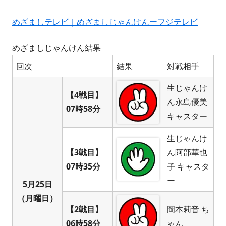
めざましテレビ｜めざましじゃんけんーフジテレビ
めざましじゃんけん結果
回次
結果
対戦相手
生じゃんけ
【4戦目】
ん永島優美
07時58分
キャスター
生じゃんけ
【3戦目】
ん阿部華也
07時35分
子 キャスタ
ー
5月25日
（月曜日）
【2戦目】
岡本莉音 ち
06時58分
ゃん