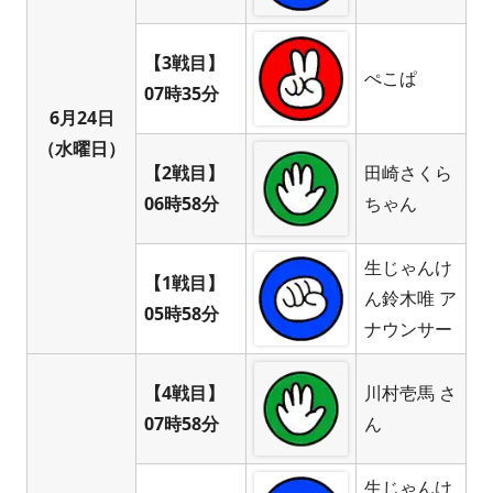
【3戦目】
ぺこぱ
07時35分
6月24日
（水曜日）
【2戦目】
田崎さくら
06時58分
ちゃん
生じゃんけ
【1戦目】
ん鈴木唯 ア
05時58分
ナウンサー
【4戦目】
川村壱馬 さ
07時58分
ん
生じゃんけ