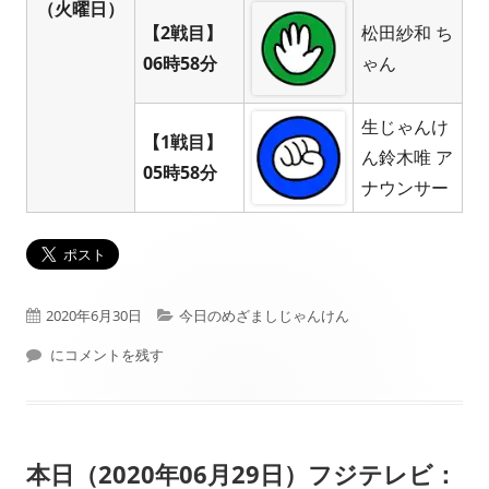
（火曜日）
【2戦目】
松田紗和 ち
06時58分
ゃん
生じゃんけ
【1戦目】
ん鈴木唯 ア
05時58分
ナウンサー
公
カ
2020年6月30日
今日のめざましじゃんけん
開
本日（2020年06月30日）フジテレビ： めざましじゃんけん 結果
テ
にコメントを残す
日
ゴ
リ
本日（2020年06月29日）フジテレビ：
ー