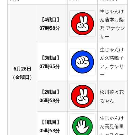
生じゃんけ
【4戦目】
ん藤本万梨
07時58分
乃 アナウン
サー
生じゃんけ
【3戦目】
ん久慈暁子
07時35分
アナウンサ
6月26日
ー
（金曜日）
【2戦目】
松川菜々花
06時58分
ちゃん
生じゃんけ
【1戦目】
ん高見侑里
05時58分
キャスター