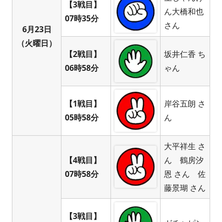
【3戦目】
ん大橋和也
07時35分
さん
6月23日
（火曜日）
【2戦目】
坂井仁香 ち
06時58分
ゃん
【1戦目】
岸谷五朗 さ
05時58分
ん
大平祥生 さ
【4戦目】
ん 鶴房汐
07時58分
恩 さん 佐
藤景瑚 さん
【3戦目】