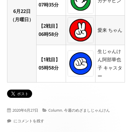
ガチャピン
07時35分
6月22日
（月曜日）
【2戦目】
愛来 ちゃん
06時58分
生じゃんけ
【1戦目】
ん阿部華也
05時58分
子 キャスタ
ー
公
カ
2020年6月27日
Column
,
今週のめざましじゃんけん
開
2020年06月22日週 フジテレビ： めざましじゃんけん 結果
テ
にコメントを残す
日
ゴ