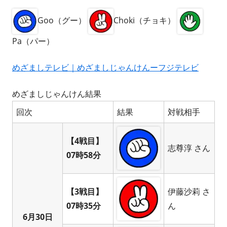
Goo（グー）
Choki（チョキ）
Pa（パー）
めざましテレビ｜めざましじゃんけんーフジテレビ
めざましじゃんけん結果
回次
結果
対戦相手
【4戦目】
志尊淳 さん
07時58分
【3戦目】
伊藤沙莉 さ
07時35分
ん
6月30日