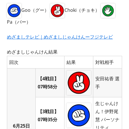
Goo（グー）
Choki（チョキ）
Pa（パー）
めざましテレビ｜めざましじゃんけんーフジテレビ
めざましじゃんけん結果
回次
結果
対戦相手
【4戦目】
安田祐香 選
07時58分
手
生じゃんけ
【3戦目】
ん！伊野尾
07時35分
慧 パーソナ
6月25日
リティ