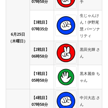
07時58分
手
生じゃんけ
【3戦目】
ん！伊野尾
07時35分
慧 パーソナ
6月25日
リティ
（木曜日）
【2戦目】
黒田光輝 さ
06時58分
ん
【1戦目】
黒木麗奈 ち
05時58分
ゃん
【4戦目】
中川大志 さ
07時58分
ん