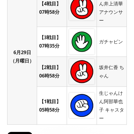
【4戦目】
ん井上清華
07時58分
アナウンサ
ー
【3戦目】
ガチャピン
07時35分
6月29日
（月曜日）
【2戦目】
坂井仁香 ち
06時58分
ゃん
生じゃんけ
【1戦目】
ん阿部華也
05時58分
子 キャスタ
ー