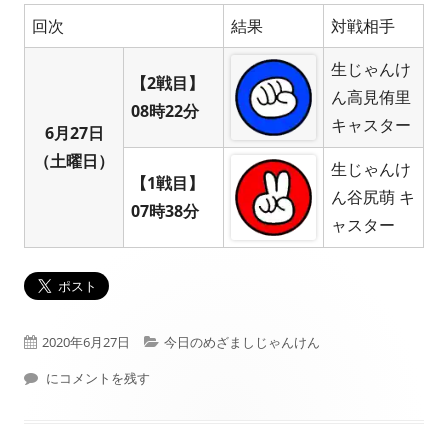
回次
結果
対戦相手
生じゃんけ
【2戦目】
ん高見侑里
08時22分
キャスター
6月27日
（土曜日）
生じゃんけ
【1戦目】
ん谷尻萌 キ
07時38分
ャスター
公
カ
2020年6月27日
今日のめざましじゃんけん
開
本日（2020年06月27日）フジテレビ： めざましじゃんけん 結果
テ
にコメントを残す
日
ゴ