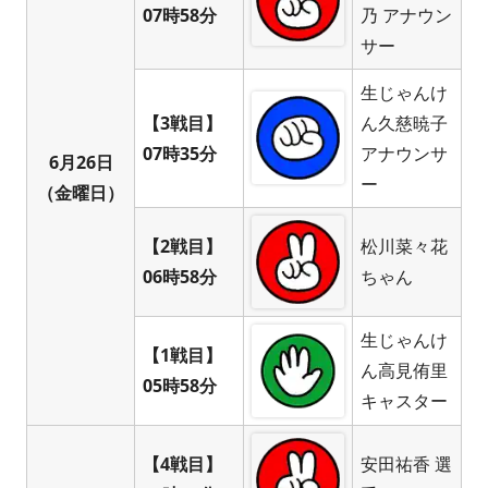
07時58分
乃 アナウン
サー
生じゃんけ
【3戦目】
ん久慈暁子
07時35分
アナウンサ
6月26日
ー
（金曜日）
【2戦目】
松川菜々花
06時58分
ちゃん
生じゃんけ
【1戦目】
ん高見侑里
05時58分
キャスター
【4戦目】
安田祐香 選