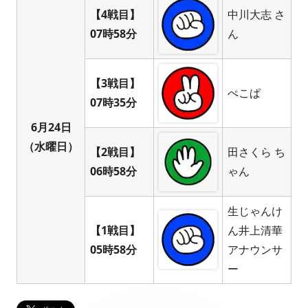
【4戦目】
中川大志 さ
07時58分
ん
【3戦目】
ぺこぱ
07時35分
6月24日
（水曜日）
【2戦目】
田さくら ち
06時58分
ゃん
生じゃんけ
【1戦目】
ん井上清華
05時58分
アナウンサ
ー