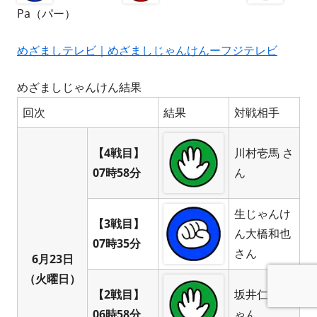
Pa（パー）
めざましテレビ｜めざましじゃんけんーフジテレビ
めざましじゃんけん結果
回次
結果
対戦相手
【4戦目】
川村壱馬 さ
07時58分
ん
生じゃんけ
【3戦目】
ん大橋和也
07時35分
さん
6月23日
（火曜日）
【2戦目】
坂井仁香 ち
06時58分
ゃん