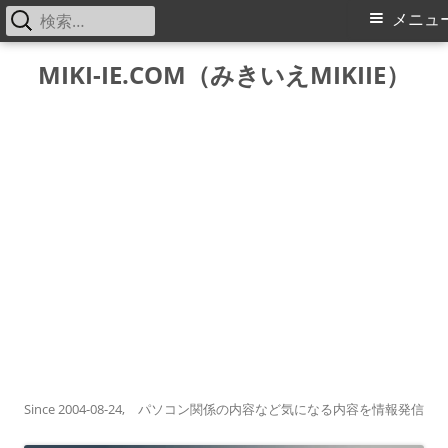
検
メ
メニュ
索:
イ
コ
MIKI-IE.COM（みきいえMIKIIE）
ン
ン
テ
メ
ン
ツ
ニ
へ
ス
ュ
キ
ー
ッ
プ
Since 2004-08-24, パソコン関係の内容など気になる内容を情報発信