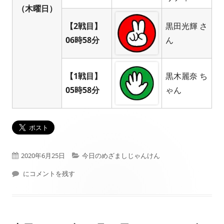
（木曜日）
【2戦目】
黒田光輝 さ
06時58分
ん
【1戦目】
黒木麗奈 ち
05時58分
ゃん
公
カ
2020年6月25日
今日のめざましじゃんけん
開
本日（2020年06月25日）フジテレビ： めざましじゃんけん 結果
テ
にコメントを残す
日
ゴ
リ