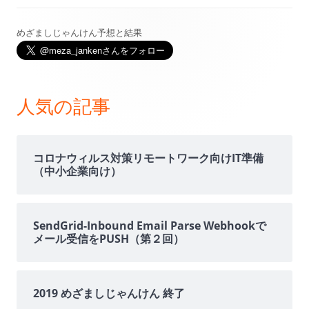
めざましじゃんけん予想と結果
メ
イ
ン
人気の記事
サ
イ
コロナウィルス対策リモートワーク向けIT準備
（中小企業向け）
ド
バ
SendGrid-Inbound Email Parse Webhookで
メール受信をPUSH（第２回）
ー
2019 めざましじゃんけん 終了