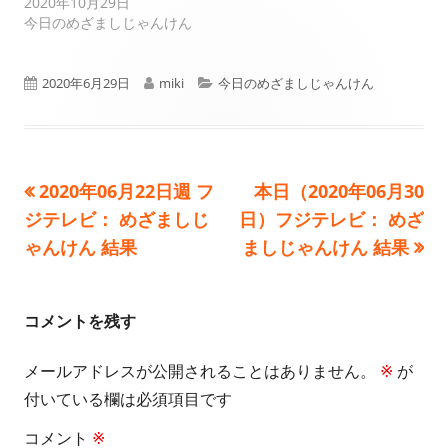
2020年10月29日
今日のめざましじゃんけん
公
作
カ
2020年6月29日
miki
今日のめざましじゃんけん
開
成
テ
日
者
ゴ
前
次
2020年06月22日週 フ
本日（2020年06月30
投
リ
の
の
ジテレビ： めざましじ
日）フジテレビ： めざ
ー
稿
記
記
ゃんけん 結果
ましじゃんけん 結果
事:
事:
ナ
ビ
コメントを残す
ゲ
メールアドレスが公開されることはありません。
※
が
付いている欄は必須項目です
ー
コメント
※