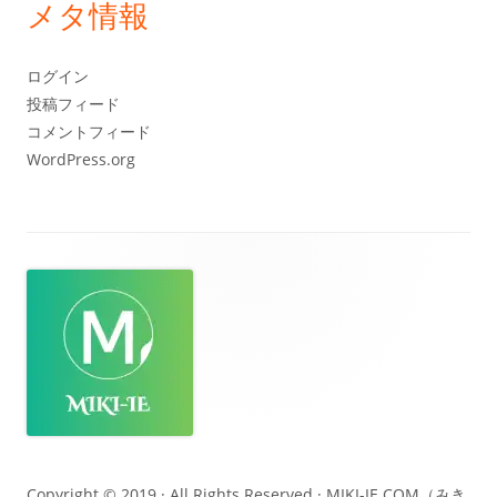
カ
メタ情報
イ
ブ
ログイン
投稿フィード
コメントフィード
WordPress.org
フ
ッ
タ
ー・
コ
ン
テ
Copyright © 2019 · All Rights Reserved ·
MIKI-IE.COM（みき