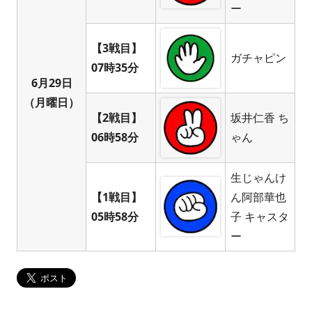
ー
【3戦目】
ガチャピン
07時35分
6月29日
（月曜日）
【2戦目】
坂井仁香 ち
06時58分
ゃん
生じゃんけ
【1戦目】
ん阿部華也
05時58分
子 キャスタ
ー