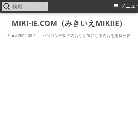
検
メ
メニュ
索:
イ
コ
MIKI-IE.COM（みきいえMIKIIE）
ン
ン
テ
Since 2004-08-24, パソコン関係の内容など気になる内容を情報発信
メ
ン
ツ
ニ
へ
ス
ュ
キ
ー
ッ
プ