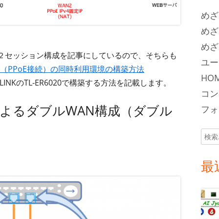
めざ
めざ
めざ
線の２セッション構成を記事にしているので、そちらも
ユー
T（PPoE接続）の同時利用環境の構築方法
HOM
LINKのTL-ER6020で構築する方法を記載します。
コン
6020によるダブルWAN構成（ダブル
フォロ
検
索:
最