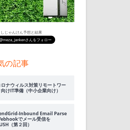
通知
トダウンと
ましじゃんけん予想と結果
OME
E-HOME-
気の記事
知とGOOGLE
ウンス
コロナウィルス対策リモートワー
ンポイント雨予
ク向けIT準備（中小企業向け）
積する室温・湿
endGrid-Inbound Email Parse
Webhookでメール受信を
PUSH（第２回）