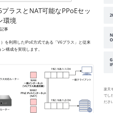
6プラスとNAT可能なPPoEセッ
ン環境
記事
N
O
ク）を利用したIPoE方式である「V6プラス」と従来
ション構成を実現します。
G
楽天
でし
ださい