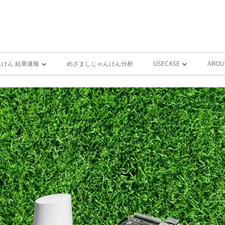
けん 結果速報
めざましじゃんけん分析
USECASE
ABOU
けん 予想 （ 人工知能・AI
めざましじゃんけん時系列
PRO
ユースケース一覧 V1
MIS
雨が降り出す前に通知①GOO
スピーカーとライン通知
GOOGLE HOME音声コ
ンをシャットダウンする
GOOGLE HOME音声コ
ンを起動する