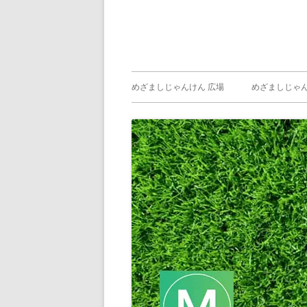
メ
めざましじゃんけん 広場
めざましじゃん
イ
めざましじゃん
じゃんけん ）
ン
メ
ニ
ュ
ー