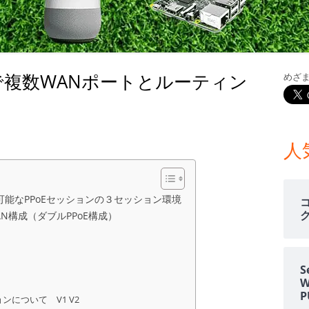
室温上昇（30℃）でLINE
室温上昇でパソコンシャッ
LINE通知
6020 で複数WANポートとルーティン
めざ
電車遅延情報をGOOGLE H
メ
NOTIFIERでアナウンス
イ
他の部屋に連絡-BY-GOOGL
R6020 で複数WANポートとルーティング
ン
NOTIFIER
人
サ
YAHOO防災速報をライン通
HOME NOTIFIERでアナ
イ
T可能なPPoEセッションの３セッション環境
雨が降り出す前に通知②ピ
ルWAN構成（ダブルPPoE構成）
ド
報
バ
NATUREREMOAPIで蓄
S
度・照度履歴DB
ー
ョンについて V1 V2