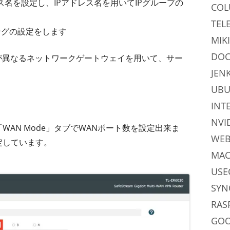
レス名を設定し、IPアドレス名を用いてIPグループの
CO
TEL
ングの設定をします
MIKI
DOC
ry Piが異なるネットワークゲートウェイを用いて、サー
JEN
UB
INT
NVI
「WAN Mode」タブでWANポート数を設定出来ま
WE
定しています。
MAC
USE
SYN
RAS
GO