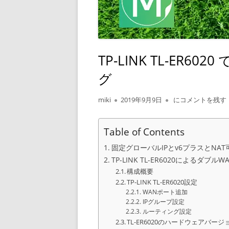
TP-LINK TL-ER
グ
作
公
TP-LINK TL-E
miki
2019年9月9日
にコメントを残す
成
開
者
日
Table of Contents
固定グローバルIPとv6プラスとNA
TP-LINK TL-ER6020によるダブ
構成概要
TP-LINK TL-ER6020設定
WANポート追加
IPグループ設定
ルーティング設定
TL-ER6020のハードウェアバージ