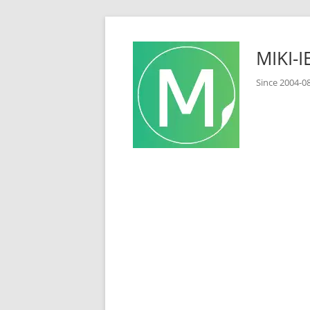
コ
ン
MIKI
テ
ン
Since 2
ツ
へ
ス
キ
ッ
プ