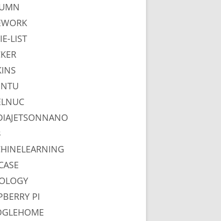
LUMN
EWORK
IE-LIST
KER
KINS
UNTU
ELNUC
DIAJETSONNANO
B
HINELEARNING
CASE
OLOGY
PBERRY PI
OGLEHOME