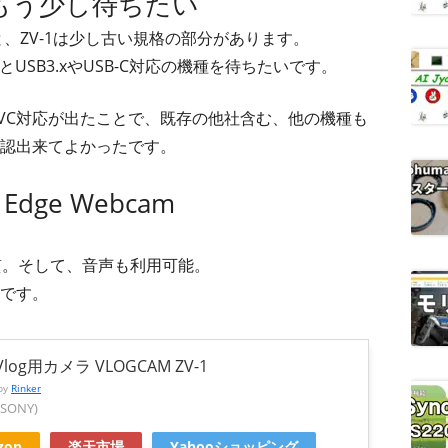
もう少し待ちたい
応と、ZV-1は少し古い規格の部分があります。
USB3.xやUSB-C対応の機種を待ちたいです。
VC対応が出たことで、既存の他社含む、他の機種も
認出来てよかったです。
Edge Webcam
も高画質。そして、音声も利用可能。
ドです。
log用カメラ VLOGCAM ZV-1
 by
Rinker
SONY)
zon
楽天市場
Yahooショッピング