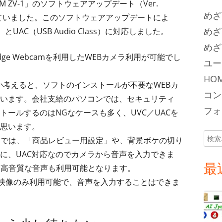
 ZV-1」のソフトウェアアップデート（Ver.
めざ
されていました。このソフトウェアアップデートによ
めざ
ss）とUAC（USB Audio Class）に対応しました。
めざ
Edge Webcamを利用したWEBカメラ利用が可能でし
ユー
HOM
たか考えると、ソフトのインストールが不要なWEBカ
コン
います。会社支給のパソコンでは、セキュリティ
フォロ
ールするのはNGなケースも多く、UVC／UACを
思います。
検
ートでは、「商品レビュー用設定」や、背景ボケの切り
索:
に、UAC対応なのでカメラから音声を入力できま
最
て、高音質な音声も利用可能となります。
ではカメラ映像のみ利用可能で、音声を入力することはできま