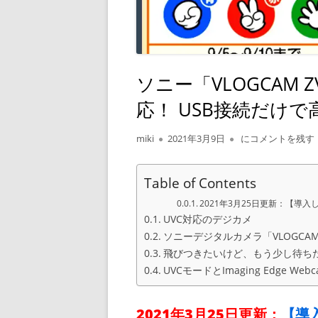
ソニー「VLOGCAM Z
応！ USB接続だけで
作
公
ソニー「VLOGCA
miki
2021年3月9日
にコメントを残す
成
開
者
日
Table of Contents
2021年3月25日更新：【導入しま
UVC対応のデジカメ
ソニーデジタルカメラ「VLOGCAM 
飛びつきたいけど、もう少し待ち
UVCモードとImaging Edge Webc
2021年3月25日更新：
【導