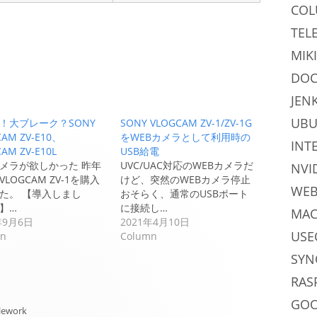
CO
TEL
MIKI
DOC
JEN
UB
！大ブレーク？SONY
SONY VLOGCAM ZV-1/ZV-1G
CAM ZV-E10、
をWEBカメラとして利用時の
INT
AM ZV-E10L
USB給電
メラが欲しかった 昨年
UVC/UAC対応のWEBカメラだ
NVI
 VLOGCAM ZV-1を購入
けど、突然のWEBカメラ停止
WE
た。 【導入しまし
おそらく、通常のUSBポート
】…
に接続し…
MAC
年9月6日
2021年4月10日
USE
mn
Column
SYN
RAS
GO
lework