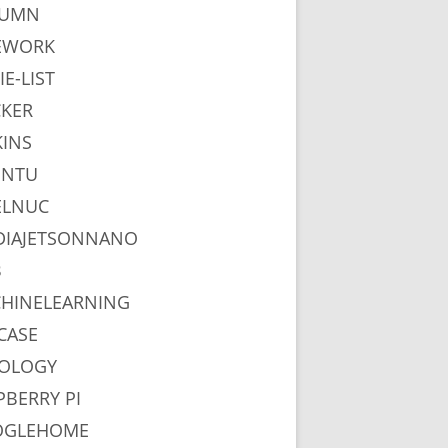
LUMN
EWORK
IE-LIST
KER
KINS
UNTU
ELNUC
DIAJETSONNANO
B
HINELEARNING
CASE
OLOGY
PBERRY PI
OGLEHOME