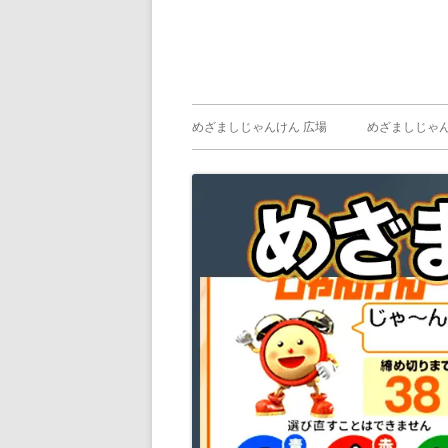
メ
めざましじゃんけん 広場
めざましじゃん
イ
めざましじゃん
じゃんけん ）
ン
メ
ニ
ュ
ー