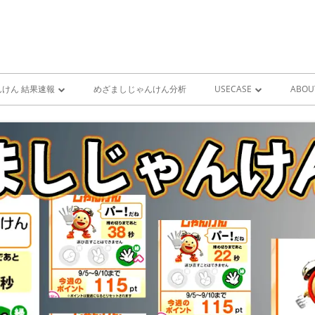
けん 結果速報
めざましじゃんけん分析
USECASE
ABOU
けん 予想 （ 人工知能・AI
めざましじゃんけん時系列
PRO
ユースケース一覧 V1
MIS
雨が降り出す前に通知①GOO
スピーカーとライン通知
GOOGLE HOME音声コ
ンをシャットダウンする
GOOGLE HOME音声コ
ンを起動する