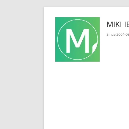
コ
ン
MIKI
テ
ン
Since 2
ツ
へ
ス
キ
ッ
プ