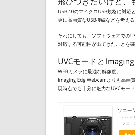
飛びつきたいけど、
USB2.0のマイクロUSB規格に対
更に高画質なUSB接続などを考えると
それにしても、ソフトウェアでのU
対応する可能性が出てきたことを確
UVCモードとImaging 
WEBカメラに最適な解像度。
Imaging Edg Webcamより
現時点でも十分に魅力なUVCモー
ソニー V
created
ソニー(
Ama