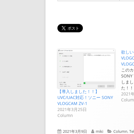
欲しい
VLOG
VLOGC
このカ
SONY
しまし
た！！
【導入しました！！】
2021
UVC/UAC対応！ソニー SONY
Colu
VLOGCAM ZV-1
2021年3月25日
Column
公
作
カ
2021年3月9日
miki
Column
,
Te