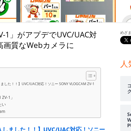
室温上昇（30℃）でLINE
室温上昇でパソコンシャッ
LINE通知
V-1」がアプデでUVC/UAC対
めざ
電車遅延情報をGOOGLE H
メ
NOTIFIERでアナウンス
高画質なWebカメラに
イ
他の部屋に連絡-BY-GOOGL
M ZV-1」がアプデでUVC/UAC対応！ USB接続だけで高画質なWebカメラに
ン
NOTIFIER
人
サ
YAHOO防災速報をライン通
HOME NOTIFIERでアナ
イ
した！！】UVC/UAC対応！ソニー SONY VLOGCAM ZV-1
雨が降り出す前に通知②ピ
ド
ZV-1」
報
たい
バ
NATUREREMOAPIで蓄
am
S
度・照度履歴DB
ー
入しました！！】UVC/UAC対応！ソニー