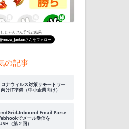
通知
トダウンと
ましじゃんけん予想と結果
OME
E-HOME-
気の記事
知とGOOGLE
ウンス
コロナウィルス対策リモートワー
ンポイント雨予
ク向けIT準備（中小企業向け）
積する室温・湿
endGrid-Inbound Email Parse
Webhookでメール受信を
PUSH（第２回）