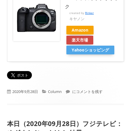
ク
created by
Rinker
キヤノン
Amazon
楽天市場
Yahooショッピング
公
カ
EOS Webcam Utility 1.0正
2020年9月28日
Column
にコメントを残す
開
テ
日
ゴ
本日（2020年09月28日）フジテレビ：
リ