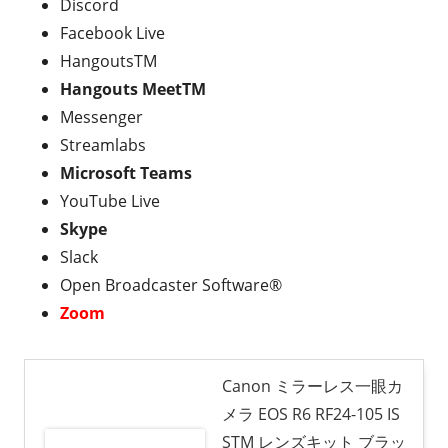
Discord
Facebook Live
HangoutsTM
Hangouts MeetTM
Messenger
Streamlabs
Microsoft Teams
YouTube Live
Skype
Slack
Open Broadcaster Software®
Zoom
Canon ミラーレス一眼カ
メラ EOS R6 RF24-105 IS
STM レンズキット ブラッ