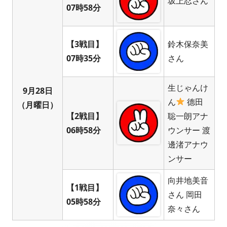
坂上忍さん
07時58分
【3戦目】
鈴木保奈美
07時35分
さん
生じゃんけ
9月28日
ん
德田
（月曜日）
【2戦目】
聡一朗アナ
06時58分
ウンサー 渡
邊渚アナウ
ンサー
向井地美音
【1戦目】
さん 岡田
05時58分
奈々さん