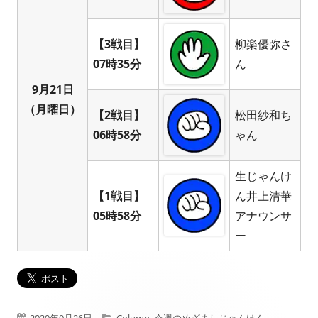
【3戦目】
柳楽優弥さ
07時35分
ん
9月21日
（月曜日）
【2戦目】
松田紗和ち
06時58分
ゃん
生じゃんけ
【1戦目】
ん井上清華
05時58分
アナウンサ
ー
公
カ
2020年9月26日
Column
,
今週のめざましじゃんけん