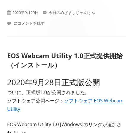
公
カ
2020年9月29日
今日のめざましじゃんけん
開
本日（2020年09月29日）フジテレビ： めざましじゃんけん 結果
テ
にコメントを残す
日
ゴ
リ
EOS Webcam Utility 1.0正式提供開始
ー
（インストール）
2020年9月28日正式版公開
ついに、正式版1.0が公開されました。
ソフトウェア公開ページ：
ソフトウェア EOS Webcam
Utility
EOS Webcam Utility 1.0 [Windows]のリンクが追加さ
れました。