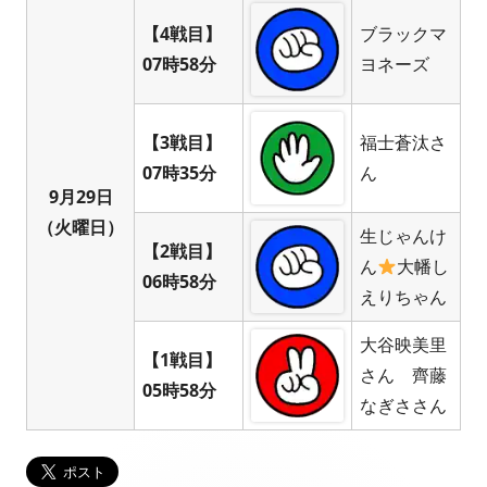
【4戦目】
ブラックマ
07時58分
ヨネーズ
【3戦目】
福士蒼汰さ
07時35分
ん
9月29日
（火曜日）
生じゃんけ
【2戦目】
ん
大幡し
06時58分
えりちゃん
大谷映美里
【1戦目】
さん 齊藤
05時58分
なぎささん