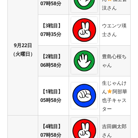
07時58分
汰さん
【3戦目】
ウエンツ瑛
07時35分
士さん
9月22日
（火曜日）
【2戦目】
豊島心桜ち
06時58分
ゃん
生じゃんけ
【1戦目】
ん
阿部華
05時58分
也子キャス
ター
【4戦目】
吉田鋼太郎
07時58分
さん