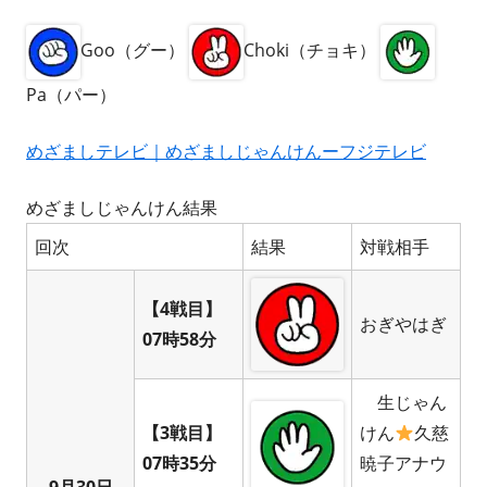
Goo（グー）
Choki（チョキ）
Pa（パー）
めざましテレビ｜めざましじゃんけんーフジテレビ
めざましじゃんけん結果
回次
結果
対戦相手
【4戦目】
おぎやはぎ
07時58分
生じゃん
【3戦目】
けん
久慈
07時35分
暁子アナウ