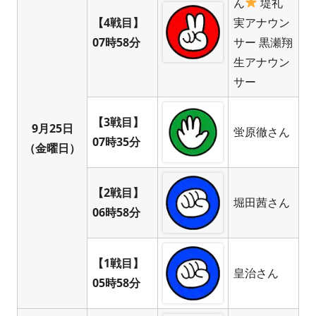
ん
堤礼
【4戦目】
実アナウン
07時58分
サー 黒瀬翔
生アナウン
サー
【3戦目】
9月25日
蛍原徹さん
07時35分
（金曜日）
【2戦目】
堀田茜さん
06時58分
【1戦目】
皇治さん
05時58分