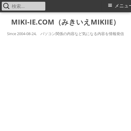
検
メ
メニュ
索:
イ
コ
MIKI-IE.COM（みきいえMIKIIE）
ン
ン
テ
Since 2004-08-24, パソコン関係の内容など気になる内容を情報発信
メ
ン
ツ
ニ
へ
ス
ュ
キ
ー
ッ
プ