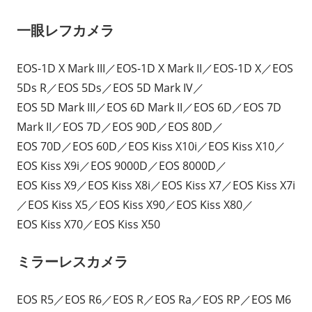
一眼レフカメラ
EOS-1D X Mark III／EOS-1D X Mark II／EOS-1D X／EOS
5Ds R／EOS 5Ds／EOS 5D Mark IV／
EOS 5D Mark III／EOS 6D Mark II／EOS 6D／EOS 7D
Mark II／EOS 7D／EOS 90D／EOS 80D／
EOS 70D／EOS 60D／EOS Kiss X10i／EOS Kiss X10／
EOS Kiss X9i／EOS 9000D／EOS 8000D／
EOS Kiss X9／EOS Kiss X8i／EOS Kiss X7／EOS Kiss X7i
／EOS Kiss X5／EOS Kiss X90／EOS Kiss X80／
EOS Kiss X70／EOS Kiss X50
ミラーレスカメラ
EOS R5／EOS R6／EOS R／EOS Ra／EOS RP／EOS M6