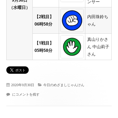
9月30日
ンサー
（水曜日）
【2戦目】
内田珠鈴ち
06時58分
ゃん
真山りかさ
【1戦目】
ん 中山莉子
05時58分
さん
公
カ
2020年9月30日
今日のめざましじゃんけん
開
本日（2020年09月30日）フジテレビ： めざましじゃんけん 結果
テ
にコメントを残す
日
ゴ
リ