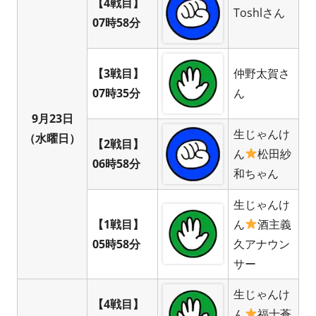
【4戦目】
Toshlさん
07時58分
【3戦目】
仲野太賀さ
07時35分
ん
9月23日
生じゃんけ
（水曜日）
【2戦目】
ん
松田紗
06時58分
和ちゃん
生じゃんけ
【1戦目】
ん
酒主義
05時58分
久アナウン
サー
生じゃんけ
【4戦目】
ん
福士蒼