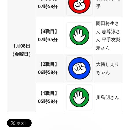
07時58分
手
岡田将生さ
【3戦目】
ん 志尊淳さ
07時35分
ん 平手友梨
1月08日
奈さん
（金曜日）
【2戦目】
大幡しえり
06時58分
ちゃん
【1戦目】
川島明さん
05時58分