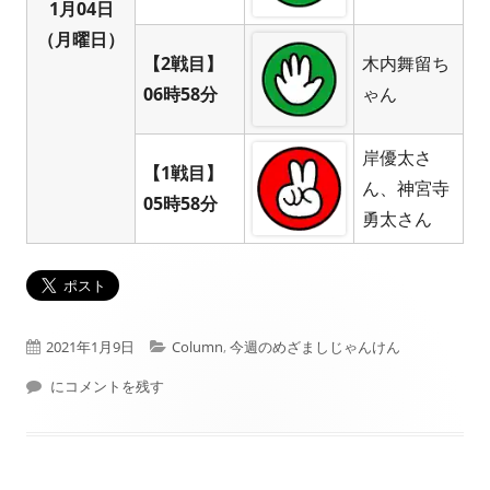
1月04日
（月曜日）
【2戦目】
木内舞留ち
06時58分
ゃん
岸優太さ
【1戦目】
ん、神宮寺
05時58分
勇太さん
公
カ
2021年1月9日
Column
,
今週のめざましじゃんけん
開
2021年01月04日週 フジテレビ： めざましじゃんけん 結果
テ
にコメントを残す
日
ゴ
リ