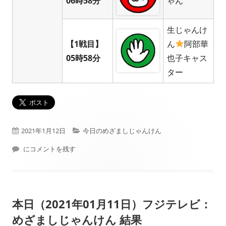
06時58分
ゃん
生じゃんけ
【1戦目】
ん
阿部華
05時58分
也子キャス
ター
公
カ
2021年1月12日
今日のめざましじゃんけん
開
本日（2021年01月12日）フジテレビ： めざましじゃんけん 結果
テ
にコメントを残す
日
ゴ
リ
本日（2021年01月11日）フジテレビ：
ー
めざましじゃんけん 結果