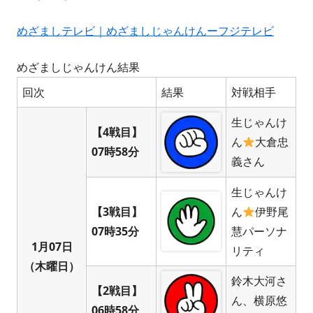
めざましテレビ｜めざましじゃんけんーフジテレビ
めざましじゃんけん結果
回次
結果
対戦相手
生じゃんけ
【4戦目】
ん
大倉忠
07時58分
義さん
生じゃんけ
【3戦目】
ん
伊野尾
07時35分
慧パーソナ
1月07日
リティ
（木曜日）
鈴木大河さ
【2戦目】
ん、横原悠
06時58分