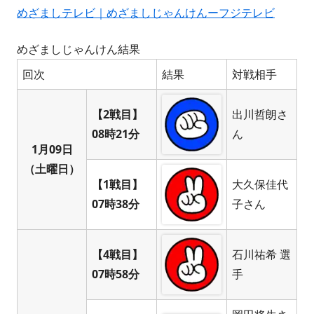
めざましテレビ｜めざましじゃんけんーフジテレビ
めざましじゃんけん結果
回次
結果
対戦相手
【2戦目】
出川哲朗さ
08時21分
ん
1月09日
（土曜日）
【1戦目】
大久保佳代
07時38分
子さん
【4戦目】
石川祐希 選
07時58分
手