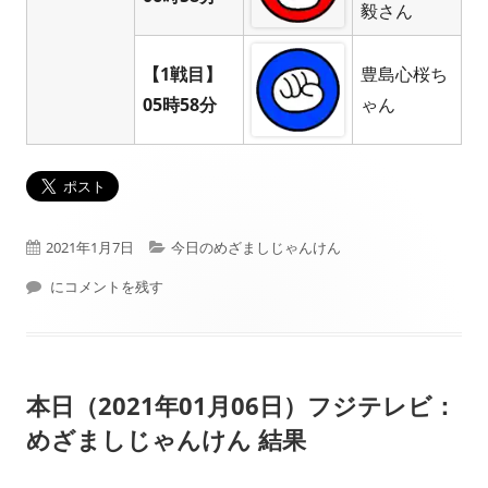
毅さん
【1戦目】
豊島心桜ち
05時58分
ゃん
公
カ
2021年1月7日
今日のめざましじゃんけん
開
本日（2021年01月07日）フジテレビ： めざましじゃんけん 結果
テ
にコメントを残す
日
ゴ
リ
本日（2021年01月06日）フジテレビ：
ー
めざましじゃんけん 結果