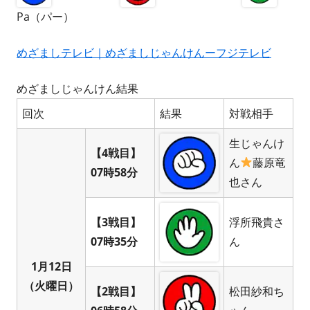
Pa（パー）
めざましテレビ｜めざましじゃんけんーフジテレビ
めざましじゃんけん結果
回次
結果
対戦相手
生じゃんけ
【4戦目】
ん
藤原竜
07時58分
也さん
【3戦目】
浮所飛貴さ
07時35分
ん
1月12日
（火曜日）
【2戦目】
松田紗和ち