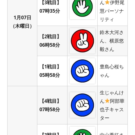
【3戦目】
ん
伊野尾
07時35分
慧パーソナ
1月07日
リティ
（木曜日）
鈴木大河さ
【2戦目】
ん、横原悠
06時58分
毅さん
【1戦目】
豊島心桜ち
05時58分
ゃん
生じゃんけ
【4戦目】
ん
阿部華
07時58分
也子キャス
ター
【3戦目】
中山秀征さ