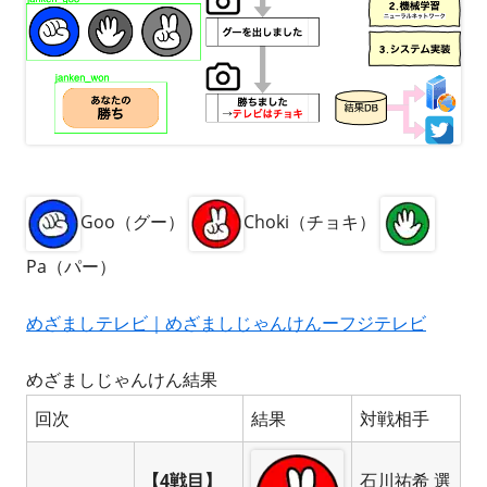
Goo（グー）
Choki（チョキ）
Pa（パー）
めざましテレビ｜めざましじゃんけんーフジテレビ
めざましじゃんけん結果
回次
結果
対戦相手
【4戦目】
石川祐希 選