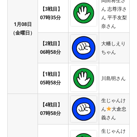
岡田将生さ
【3戦目】
ん 志尊淳さ
07時35分
ん 平手友梨
1月08日
奈さん
（金曜日）
【2戦目】
大幡しえり
06時58分
ちゃん
【1戦目】
川島明さん
05時58分
生じゃんけ
【4戦目】
ん
大倉忠
07時58分
義さん
生じゃんけ