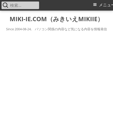
検
メ
メニュ
索:
イ
コ
MIKI-IE.COM（みきいえMIKIIE）
ン
ン
テ
Since 2004-08-24, パソコン関係の内容など気になる内容を情報発信
メ
ン
ツ
ニ
へ
ス
ュ
キ
ー
ッ
プ