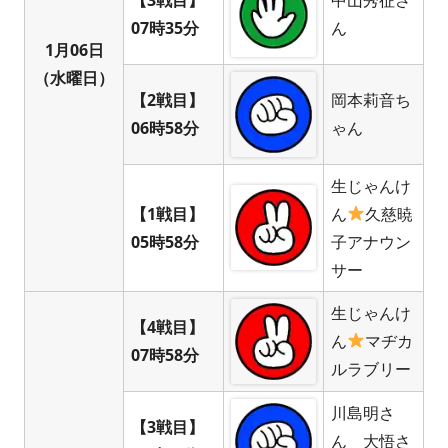
07時35分
ん
1月06日
（水曜日）
【2戦目】
岡本莉音ち
06時58分
ゃん
生じゃんけ
【1戦目】
ん
久慈暁
05時58分
子アナウン
サー
生じゃんけ
【4戦目】
ん
マヂカ
07時58分
ルラブリー
川島明さ
【3戦目】
ん 大悟さ