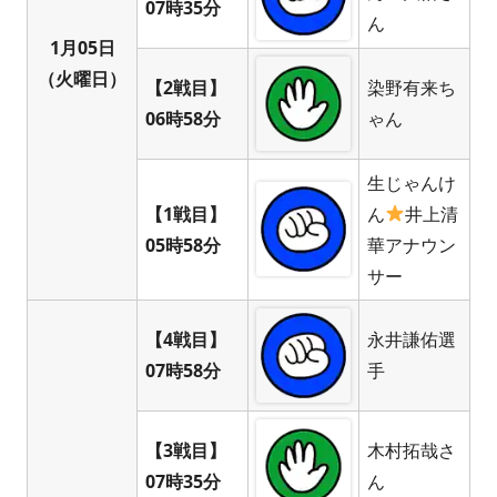
07時35分
ん
1月05日
（火曜日）
【2戦目】
染野有来ち
06時58分
ゃん
生じゃんけ
【1戦目】
ん
井上清
05時58分
華アナウン
サー
【4戦目】
永井謙佑選
07時58分
手
【3戦目】
木村拓哉さ
07時35分
ん