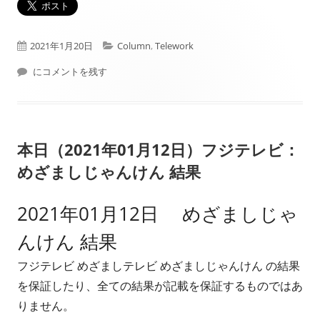
公
カ
2021年1月20日
Column
,
Telework
開
2021年1月の選択 LUMIX S5 パナソニック ミラーレスフルサイズ一眼 (D
テ
にコメントを残す
日
ゴ
リ
本日（2021年01月12日）フジテレビ：
ー
めざましじゃんけん 結果
2021年01月12日 めざましじゃ
んけん 結果
フジテレビ めざましテレビ めざましじゃんけん の結果
を保証したり、全ての結果が記載を保証するものではあ
りません。