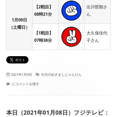
【2戦目】
出川哲朗さ
08時21分
ん
1月09日
（土曜日）
【1戦目】
大久保佳代
07時38分
子さん
公
カ
2021年1月9日
今日のめざましじゃんけん
開
本日（2021年01月09日）フジテレビ： めざましじゃんけん 結果
テ
にコメントを残す
日
ゴ
リ
本日（2021年01月08日）フジテレビ：
ー