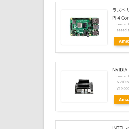
ラズベリ
Pi 4 Co
created
seeed 
Ama
NVIDIA
created
NVIDIA
¥19,00
Ama
INTEL 