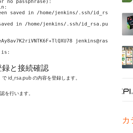
r no passphrase):

n:

een saved in /home/jenkins/.ssh/id_rs
saved in /home/jenkins/.ssh/id_rsa.pu
eAy8av7K2riVNTK6F+TlQXU78 jenkins@ras
 is:
の登録と接続確認
/keys で id_rsa.pub の内容を登録します。
認を行います。
カ