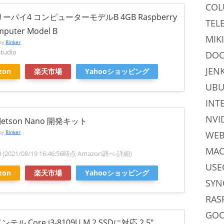
CO
ーパイ4 コンピューターモデルB 4GB Raspberry
TEL
mputer Model B
MIKI
 by
Rinker
studio
DOC
JEN
zon
楽天市場
Yahooショッピング
UB
INT
NVI
 Jetson Nano 開発キット
WE
 by
Rinker
MAC
0
(2021/08/19 16:46:56時点 Amazon調べ-
詳細)
USE
zon
楽天市場
Yahooショッピング
SYN
RAS
GO
インテル Core i3-8109U M.2 SSDに対応 2.5″