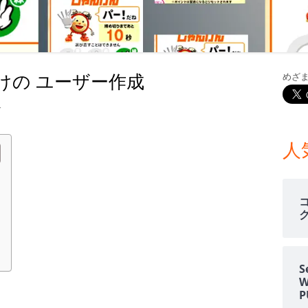
室温上昇（30℃）でLINE
室温上昇でパソコンシャッ
LINE通知
ns 向けの ユーザー作成
めざ
電車遅延情報をGOOGLE H
メ
NOTIFIERでアナウンス
イ
kins 向けの ユーザー作成
す
他の部屋に連絡-BY-GOOGL
ン
NOTIFIER
人
サ
YAHOO防災速報をライン通
HOME NOTIFIERでアナ
イ
雨が降り出す前に通知②ピ
ド
報
バ
NATUREREMOAPIで蓄
S
度・照度履歴DB
ー