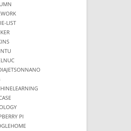
LUMN
EWORK
IE-LIST
KER
KINS
UNTU
ELNUC
DIAJETSONNANO
B
HINELEARNING
CASE
OLOGY
PBERRY PI
OGLEHOME