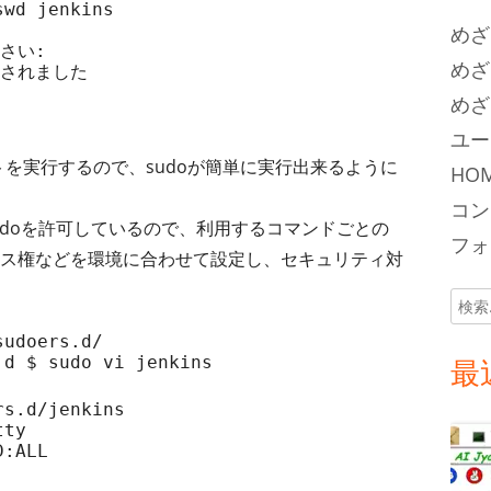
wd jenkins

めざ
い:

めざ
新されました
めざ
ユー
プトを実行するので、sudoが簡単に実行出来るように
HOM
コン
udoを許可しているので、利用するコマンドごとの
フォロ
ス権などを環境に合わせて設定し、セキュリティ対
検
索:
udoers.d/

.d $ sudo vi jenkins
最
ty

:ALL
