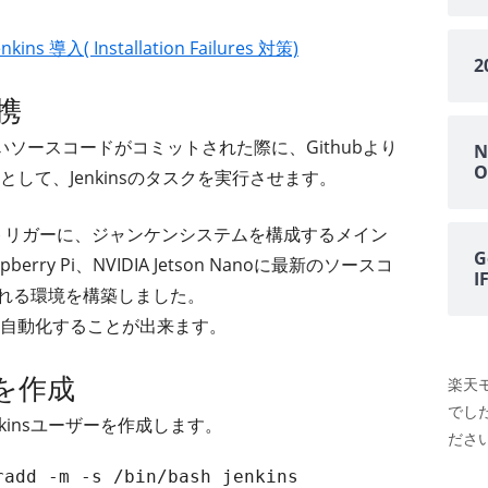
kins 導入( Installation Failures 対策)
連携
に新しいソースコードがコミットされた際に、Githubより
N
O
して、Jenkinsのタスクを実行させます。
をトリガーに、ジャンケンシステムを構成するメイン
G
pberry Pi、NVIDIA Jetson Nanoに最新のソースコ
される環境を構築しました。
自動化することが出来ます。
ーを作成
楽天
でし
nにJenkinsユーザーを作成します。
ださい
add -m -s /bin/bash jenkins
