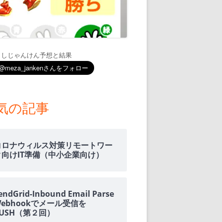
通知
トダウンと
ましじゃんけん予想と結果
OME
E-HOME-
気の記事
知とGOOGLE
ウンス
コロナウィルス対策リモートワー
ンポイント雨予
ク向けIT準備（中小企業向け）
積する室温・湿
endGrid-Inbound Email Parse
Webhookでメール受信を
PUSH（第２回）