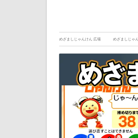
メ
めざましじゃんけん 広場
めざましじゃん
イ
めざましじゃん
じゃんけん ）
ン
メ
ニ
ュ
ー