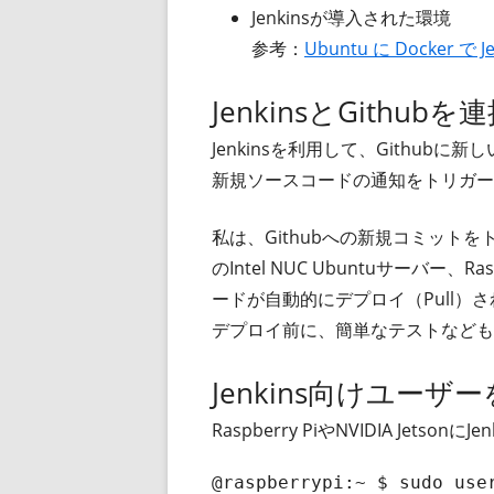
Jenkinsが導入された環境
参考：
Ubuntu に Docker で Jen
JenkinsとGithubを
Jenkinsを利用して、Github
新規ソースコードの通知をトリガーと
私は、Githubへの新規コミット
のIntel NUC Ubuntuサーバー、Ras
ードが自動的にデプロイ（Pull）
デプロイ前に、簡単なテストなども
Jenkins向けユーザ
Raspberry PiやNVIDIA Jetso
@raspberrypi:~ $ sudo user