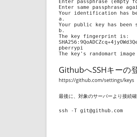
Enter passphrase (empty fo
Enter same passphrase agai
Your identification has b
a.

Your public key has been 
b.

The key fingerprint is:

SHA256:9QoADCZcq+4jyOWd3Q
pberrypi

The key's randomart image
GithubへSSHキー
https://github.com/settings
最後に、対象のサーバーより接続確
ssh -T git@github.com