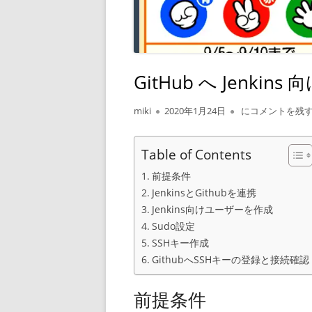
GitHub へ Jenki
作
公
GitHub へ Jen
miki
2020年1月24日
にコメントを残
成
開
者
日
Table of Contents
前提条件
JenkinsとGithubを連携
Jenkins向けユーザーを作成
Sudo設定
SSHキー作成
GithubへSSHキーの登録と接続確認
前提条件