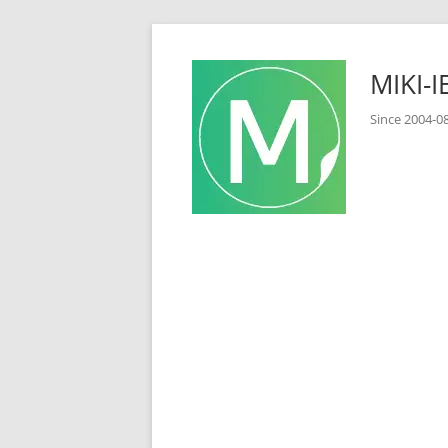
コ
ン
MIKI
テ
ン
Since 2
ツ
へ
ス
キ
ッ
プ