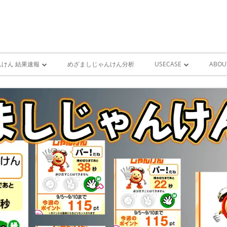
けん 結果速報
めざましじゃんけん分析
USECASE
ABOU
けん 予想 （ 人工知能・AI
めざましじゃんけん時系列
PRO
ユースケース一覧 V1
MIS
雨が降り出す前に通知①GOO
スピーカーとライン通知
GOOGLE HOME音声コ
ンをシャットダウンする
GOOGLE HOME音声コ
ンを起動する