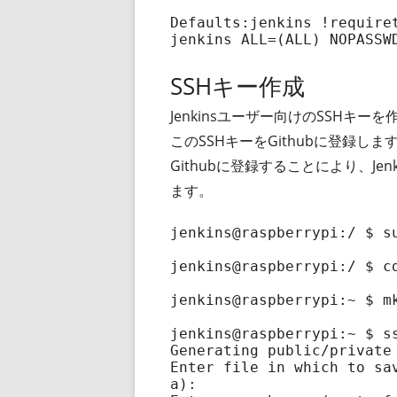
Defaults:jenkins !requiret
jenkins ALL=(ALL) NOPASSW
SSHキー作成
Jenkinsユーザー向けのSSHキー
このSSHキーをGithubに登録しま
Githubに登録することにより、Je
ます。
jenkins@raspberrypi:/ $ su
jenkins@raspberrypi:/ $ cd
jenkins@raspberrypi:~ $ mk
jenkins@raspberrypi:~ $ ss
Generating public/private 
Enter file in which to sa
a):
