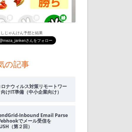
通知
トダウンと
ましじゃんけん予想と結果
OME
E-HOME-
気の記事
知とGOOGLE
ウンス
コロナウィルス対策リモートワー
ンポイント雨予
ク向けIT準備（中小企業向け）
積する室温・湿
endGrid-Inbound Email Parse
Webhookでメール受信を
PUSH（第２回）