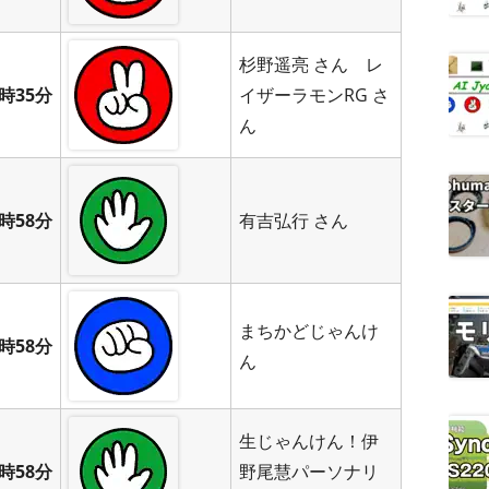
杉野遥亮 さん レ
時35分
イザーラモンRG さ
ん
時58分
有吉弘行 さん
まちかどじゃんけ
時58分
ん
生じゃんけん！伊
時58分
野尾慧パーソナリ