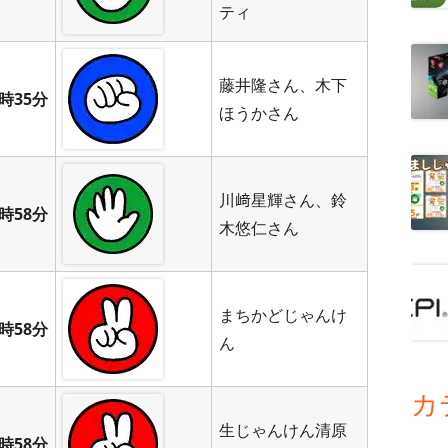
ティ
藤井隆さん、木下
時35分
ほうかさん
川﨑星輝さん、鈴
時58分
木悠仁さん
まちかどじゃんけ
時58分
ん
カ
生じゃんけん清原
時58分