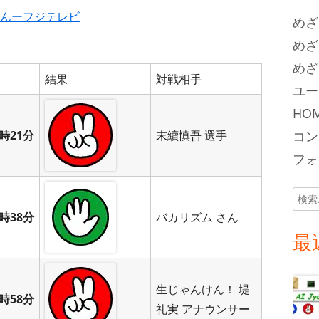
んーフジテレビ
めざ
めざ
めざ
結果
対戦相手
ユー
HOM
時21分
末續慎吾 選手
コン
フォロ
検
索:
時38分
バカリズム さん
最
生じゃんけん！ 堤
時58分
礼実 アナウンサー