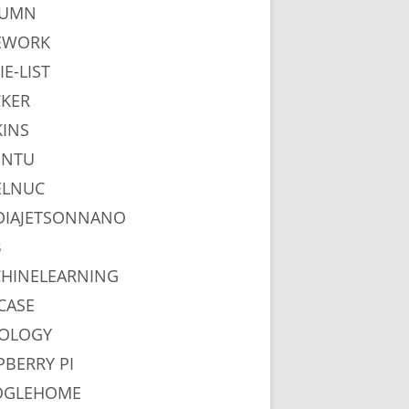
LUMN
EWORK
IE-LIST
KER
KINS
UNTU
ELNUC
DIAJETSONNANO
B
HINELEARNING
CASE
OLOGY
PBERRY PI
OGLEHOME