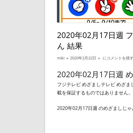
2020年02月17日
ん 結果
作
公
2020年02月17
miki
2020年2月22日
にコメントを残
成
開
者
日
2020年02月17日週
フジテレビ めざましテレビ めざ
載を保証するものではありません。
2020年02月17日週 のめざまし