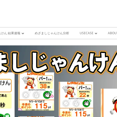
けん 結果速報
めざましじゃんけん分析
USECASE
ABOU
けん 予想 （ 人工知能・AI
めざましじゃんけん時系列
PRO
ユースケース一覧 V1
MIS
雨が降り出す前に通知①GOO
スピーカーとライン通知
GOOGLE HOME音声コ
ンをシャットダウンする
GOOGLE HOME音声コ
ンを起動する