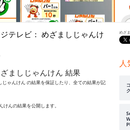
室温上昇（30℃）でLINE
室温上昇でパソコンシャッ
LINE通知
週 フジテレビ： めざましじゃんけ
めざ
電車遅延情報をGOOGLE H
メ
NOTIFIERでアナウンス
イ
他の部屋に連絡-BY-GOOGL
日週 フジテレビ： めざましじゃんけん 結果
す
ン
NOTIFIER
人
 めざましじゃんけん 結果
サ
YAHOO防災速報をライン通
HOME NOTIFIERでアナ
ましじゃんけん の結果を保証したり、全ての結果が記
イ
雨が降り出す前に通知②ピ
ド
報
じゃんけんの結果を公開します。
バ
NATUREREMOAPIで蓄
S
度・照度履歴DB
ー