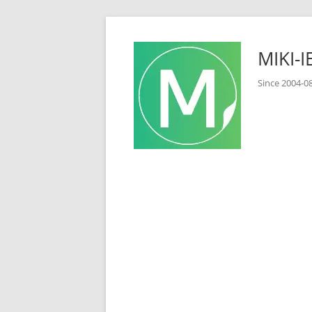
コ
ン
MIKI
テ
ン
Since 2
ツ
へ
ス
キ
ッ
プ