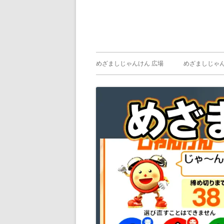
メ
めざましじゃんけん 広場
めざましじゃん
イ
めざましじゃん
じゃんけん ）
ン
メ
ニ
ュ
ー