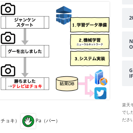
N
O
G
楽天
でし
ださい
i（チョキ）
Pa（パー）