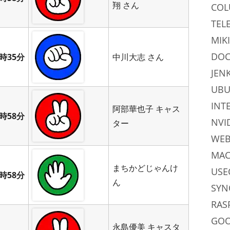
翔 さん
CO
TEL
MIKI
DOC
時35分
中川大志 さん
JEN
UB
INT
阿部華也子 キャス
時58分
NVI
ター
WE
MAC
まちかどじゃんけ
USE
時58分
ん
SYN
RAS
GO
永島優美 キャスタ