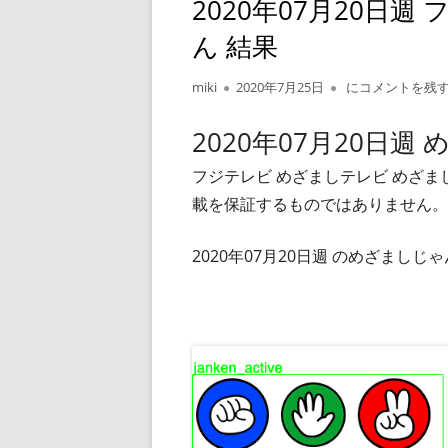
2020年07月20日
ん 結果
作
公
2020年07月20
miki
2020年7月25日
にコメントを残
成
開
者
日
2020年07月20日週
フジテレビ めざましテレビ めざ
載を保証するものではありません。
2020年07月20日週 のめざまし