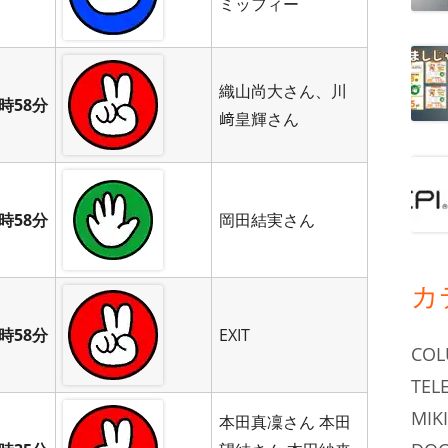
ミッフィー
織山尚大さん、川
時58分
﨑皇輝さん
時58分
岡田結実さん
カ
時58分
EXIT
CO
TEL
MIKI
本田真凜さん 本田