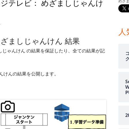
週 フジテレビ： めざましじゃんけ
めざ
メ
イ
日週 フジテレビ： めざましじゃんけん 結果
す
ン
人
 めざましじゃんけん 結果
サ
ましじゃんけん の結果を保証したり、全ての結果が記
イ
ド
じゃんけんの結果を公開します。
バ
S
ー