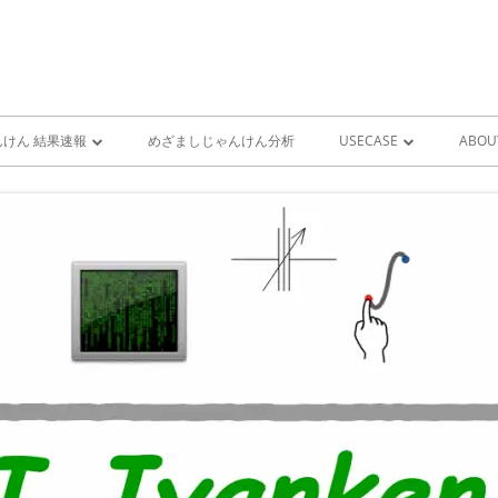
けん 結果速報
めざましじゃんけん分析
USECASE
ABOU
けん 予想 （ 人工知能・AI
めざましじゃんけん時系列
PRO
ユースケース一覧 V1
MIS
雨が降り出す前に通知①GOO
スピーカーとライン通知
GOOGLE HOME音声コ
ンをシャットダウンする
GOOGLE HOME音声コ
ンを起動する