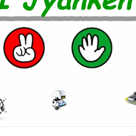
室温上昇（30℃）でLINE
室温上昇でパソコンシャッ
LINE通知
電車遅延情報をGOOGLE H
NOTIFIERでアナウンス
他の部屋に連絡-BY-GOOGL
NOTIFIER
YAHOO防災速報をライン通
HOME NOTIFIERでアナ
雨が降り出す前に通知②ピ
報
NATUREREMOAPIで蓄
度・照度履歴DB