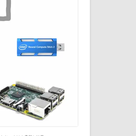
通知
トダウンと
OME
E-HOME-
知とGOOGLE
ウンス
ンポイント雨予
積する室温・湿