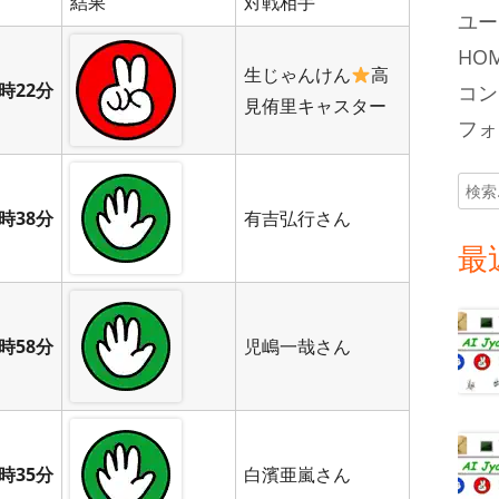
結果
対戦相手
ユー
HOM
生じゃんけん
高
時22分
コン
見侑里キャスター
フォロ
検
索:
時38分
有吉弘行さん
最
時58分
児嶋一哉さん
時35分
白濱亜嵐さん