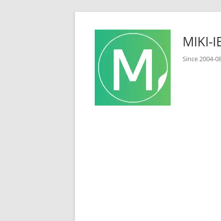
コ
ン
MIKI
テ
ン
Since 2
ツ
へ
ス
キ
ッ
プ