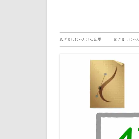
メ
めざましじゃんけん 広場
めざましじゃん
イ
めざましじゃん
じゃんけん ）
ン
メ
ニ
ュ
ー