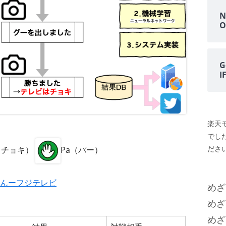
N
O
G
楽天
でし
ださい
i（チョキ）
Pa（パー）
んーフジテレビ
めざ
めざ
めざ