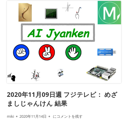
2020年11月09日週 フジテレビ： めざ
ましじゃんけん 結果
作
公
2020年11月09日週 フジテレビ： めざましじ
miki
2020年11月14日
にコメントを残す
成
開