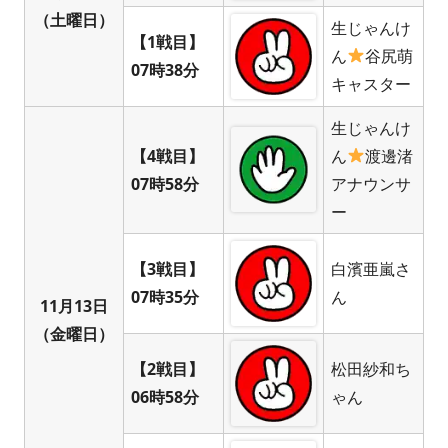
（土曜日）
生じゃんけ
【1戦目】
ん
谷尻萌
07時38分
キャスター
生じゃんけ
【4戦目】
ん
渡邊渚
07時58分
アナウンサ
ー
【3戦目】
白濱亜嵐さ
07時35分
ん
11月13日
（金曜日）
【2戦目】
松田紗和ち
06時58分
ゃん