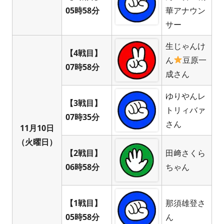
05時58分
華アナウン
サー
生じゃんけ
【4戦目】
ん
豆原一
07時58分
成さん
ゆりやんレ
【3戦目】
トリィバァ
07時35分
さん
11月10日
（火曜日）
【2戦目】
田﨑さくら
06時58分
ちゃん
【1戦目】
那須雄登さ
05時58分
ん