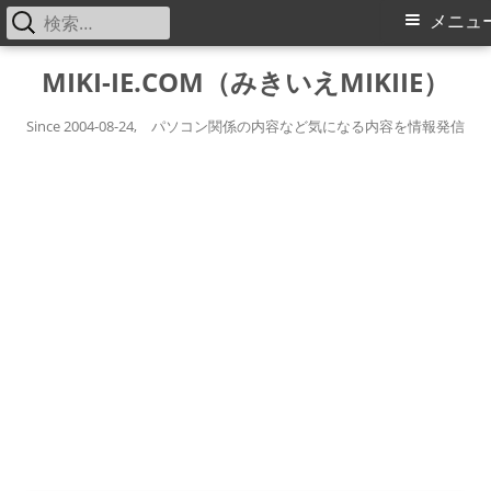
検
メ
メニュ
索:
イ
コ
MIKI-IE.COM（みきいえMIKIIE）
ン
ン
テ
Since 2004-08-24, パソコン関係の内容など気になる内容を情報発信
メ
ン
ツ
ニ
へ
ス
ュ
キ
ー
ッ
プ