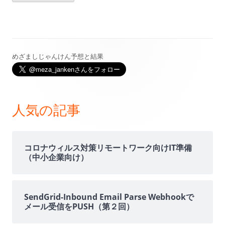
めざましじゃんけん予想と結果
メ
イ
ン
人気の記事
サ
イ
コロナウィルス対策リモートワーク向けIT準備
（中小企業向け）
ド
バ
SendGrid-Inbound Email Parse Webhookで
メール受信をPUSH（第２回）
ー