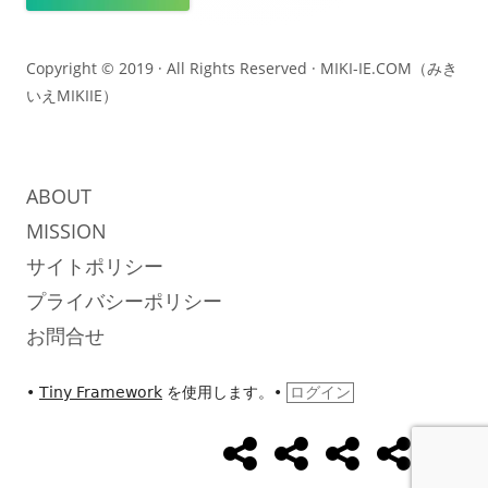
ン
テ
Copyright © 2019 · All Rights Reserved ·
MIKI-IE.COM（みき
いえMIKIIE）
ン
ツ
ABOUT
MISSION
サイトポリシー
プライバシーポリシー
お問合せ
•
Tiny Framework
を使用します。
•
ログイン
め
め
め
UseCase
Abo
ソ
ざ
ざ
ざ
ま
ま
ま
ー