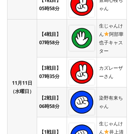
05時58分
ゃん
生じゃんけ
【4戦目】
ん
阿部華
07時58分
也子キャス
ター
【3戦目】
カズレーザ
07時35分
ーさん
11月11日
（水曜日）
【2戦目】
染野有来ち
06時58分
ゃん
生じゃんけ
【1戦目】
ん
井上清