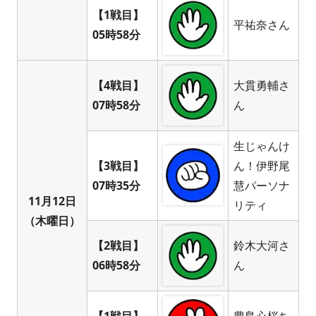
【1戦目】
平祐奈さん
05時58分
【4戦目】
大貫勇輔さ
07時58分
ん
生じゃんけ
【3戦目】
ん！伊野尾
07時35分
慧パーソナ
11月12日
リティ
（木曜日）
【2戦目】
鈴木大河さ
06時58分
ん
【1戦目】
豊島心桜ち