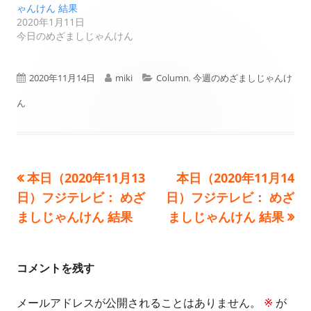
ゃんけん 結果
2020年1月11日
今日のめざましじゃんけん
公
作
カ
2020年11月14日
miki
Column
,
今週のめざましじゃんけ
開
成
テ
ん
日
者
ゴ
リ
前
次
本日（2020年11月13
本日（2020年11月14
投
ー
の
の
日）フジテレビ： めざ
日）フジテレビ： めざ
稿
記
記
ましじゃんけん 結果
ましじゃんけん 結果
事:
事:
ナ
ビ
コメントを残す
ゲ
メールアドレスが公開されることはありません。
※
が