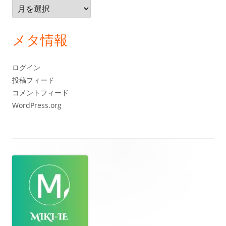
ア
ー
カ
メタ情報
イ
ブ
ログイン
投稿フィード
コメントフィード
WordPress.org
フ
ッ
タ
ー・
コ