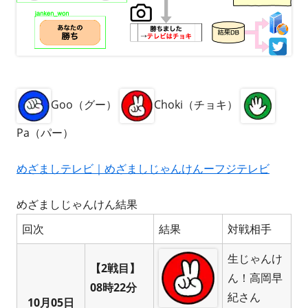
Goo（グー）
Choki（チョキ）
Pa（パー）
めざましテレビ｜めざましじゃんけんーフジテレビ
めざましじゃんけん結果
回次
結果
対戦相手
生じゃんけ
【2戦目】
ん！高岡早
08時22分
紀さん
10月05日