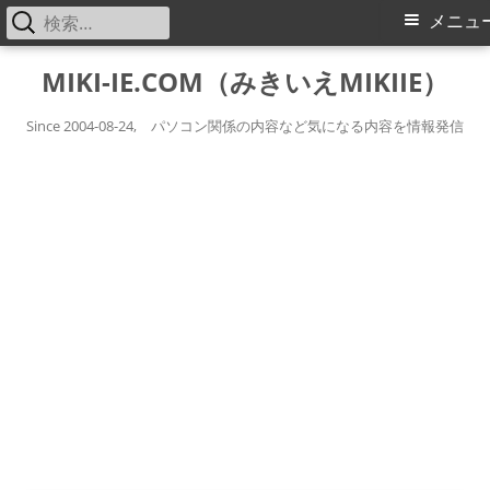
検
メ
メニュ
索:
イ
コ
MIKI-IE.COM（みきいえMIKIIE）
ン
ン
テ
Since 2004-08-24, パソコン関係の内容など気になる内容を情報発信
メ
ン
ツ
ニ
へ
ス
ュ
キ
ー
ッ
プ