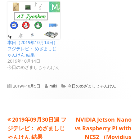
本日（2019年10月14日）
フジテレビ： めざましじ
ゃんけん 結果
2019年10月14日
今日のめざましじゃんけん
公
作
カ
2019年10月5日
miki
今日のめざましじゃんけん
開
成
テ
日
者
ゴ
前
次
2019年09月30日週 フ
NVIDIA Jetson Nano
投
リ
の
の
ジテレビ： めざましじ
vs Raspberry Pi with
ー
稿
記
記
ゃんけん 結果
NCS2 （Movidius